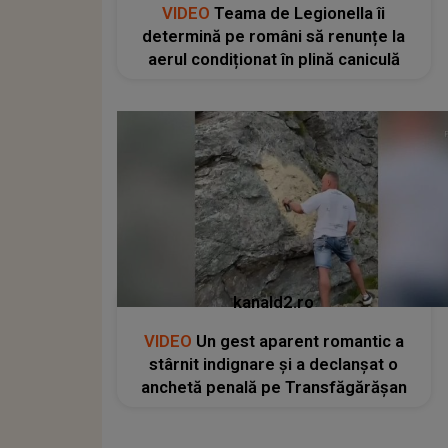
VIDEO
Teama de Legionella îi
determină pe români să renunțe la
aerul condiționat în plină caniculă
kanald2.ro
VIDEO
Un gest aparent romantic a
stârnit indignare și a declanșat o
anchetă penală pe Transfăgărășan