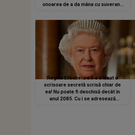
onoarea de a da mâna cu suverana
Marii Britanii
Regina Elisabeta a II-a a lăsat o
scrisoare secretă scrisă chiar de
ea! Nu poate fi deschisă decât în
anul 2085. Cu i se adresează
mesajul