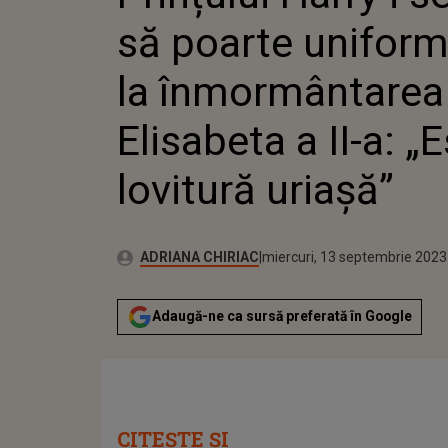
ÎNMORM
să poarte uniform
ELISABET
LOVITUR
la înmormântarea
Elisabeta a II-a: „
lovitură uriașă”
Publicat:
Autor:
marți, 13 septembrie 2022
Actualizat:
ADRIANA CHIRIAC
miercuri, 13 septembrie 2023
Adaugă-ne ca sursă preferată în Google
CITEȘTE ȘI