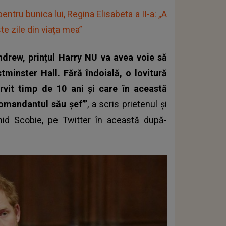
ntru bunica lui, Regina Elisabeta a II-a: „A
te zile din viața mea”
ndrew, prințul Harry NU va avea voie să
tminster Hall. Fără îndoială, o lovitură
rvit timp de 10 ani și care în această
comandantul său șef”’
, a scris prietenul și
id Scobie, pe Twitter în această după-