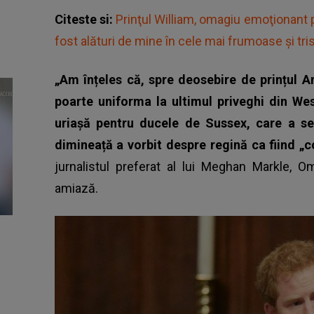
Citeste si:
Prinţul William, omagiu emoţionant pe
fost alături de mine în cele mai frumoase și tris
„Am înțeles că, spre deosebire de prințul A
poarte uniforma la ultimul priveghi din Wes
uriașă pentru ducele de Sussex, care a se
dimineață a vorbit despre regină ca fiind „
jurnalistul preferat al lui
Meghan Markle
, Om
amiază.