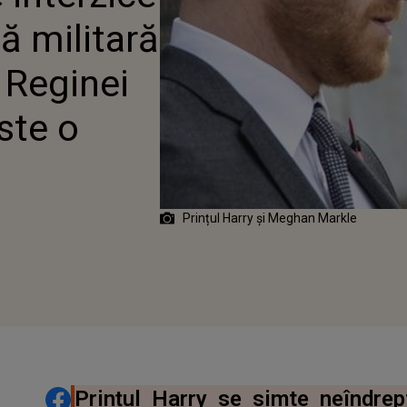
ÂNTAREA REGINEI
ă militară
A A II-A: „ESTE O
Ă URIAȘĂ”
 Reginei
Este o
Prințul Harry și Meghan Markle
DISTRIBUIE ARTICOLUL
Prințul Harry se simte neîndrep