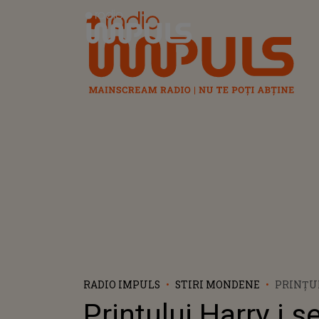
Radio Impuls
RADIO IMPULS
STIRI MONDENE
PRINȚUL
INTERZI
Prințului Harry i s
UNIFOR