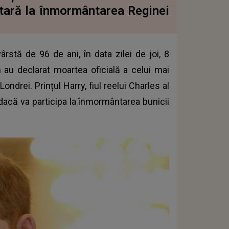
itară la înmormântarea Reginei
ârstă de 96 de ani, în data zilei de joi, 8
m au declarat moartea oficială a celui mai
Londrei. Prințul Harry, fiul reelui Charles al
ă dacă va participa la înmormântarea bunicii