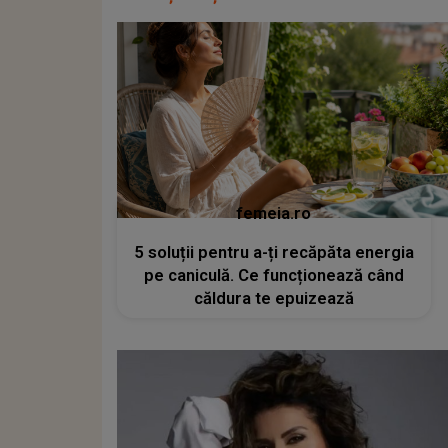
femeia.ro
5 soluții pentru a-ți recăpăta energia
pe caniculă. Ce funcționează când
căldura te epuizează