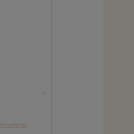
theroyalfamily)