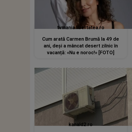
tvmania.libertatea.ro
Cum arată Carmen Brumă la 49 de
ani, deși a mâncat desert zilnic în
vacanță: «Nu e noroc!» [FOTO]
kanald2.ro