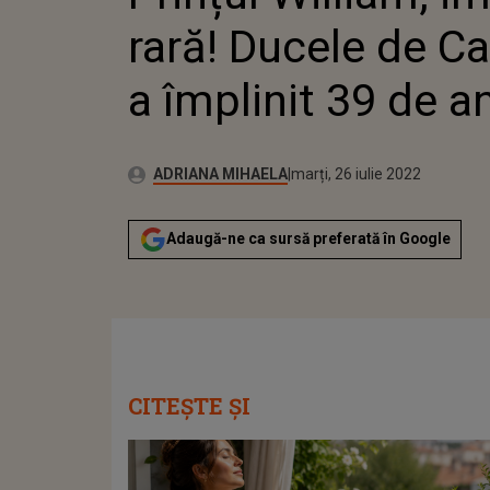
rară! Ducele de C
a împlinit 39 de an
Publicat:
Autor:
marți, 22 iunie 2021
Actualizat:
ADRIANA MIHAELA
marți, 26 iulie 2022
Adaugă-ne ca sursă preferată în Google
CITEȘTE ȘI