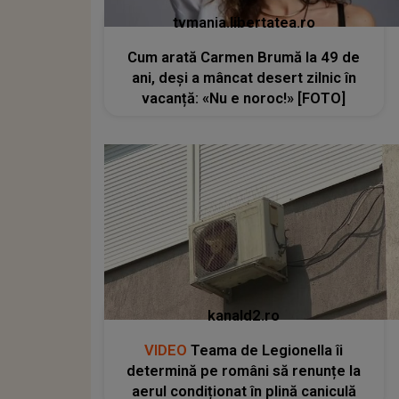
tvmania.libertatea.ro
Cum arată Carmen Brumă la 49 de
ani, deși a mâncat desert zilnic în
vacanță: «Nu e noroc!» [FOTO]
kanald2.ro
VIDEO
Teama de Legionella îi
determină pe români să renunțe la
aerul condiționat în plină caniculă