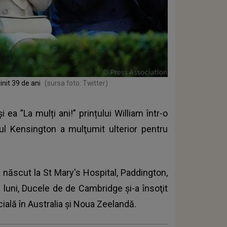
init 39 de ani
(sursa foto: Twitter)
și ea ”La mulți ani!” prințului William într-o
atul Kensington a mulţumit ulterior pentru
a născut la St Mary's Hospital, Paddington,
 luni,
Ducele de de Cambridge
şi-a însoţit
cială în Australia şi Noua Zeelandă.