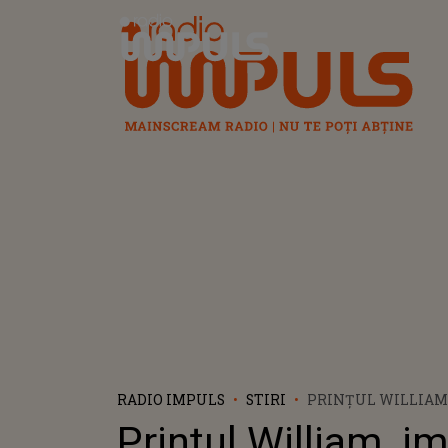
Radio Impuls
RADIO IMPULS
STIRI
PRINȚUL WILLIAM,
DUCELE DE CAMBRI
Prințul William, i
ANI