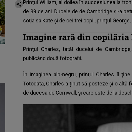
Prințul William, al doilea în succesiunea la tron
de 39 de ani. Ducele de de Cambridge și-a petr
soţia sa Kate şi de cei trei copii, prinţul George,
Imagine rară din copilări
Prinţul Charles, tatăl ducelui de Cambridge
publicând două fotografii.
În imaginea alb-negru, prinţul Charles îl ţine
Totodată, Charles a ținut să posteze și o altă f
de ducesa de Cornwall, și care este de la desc