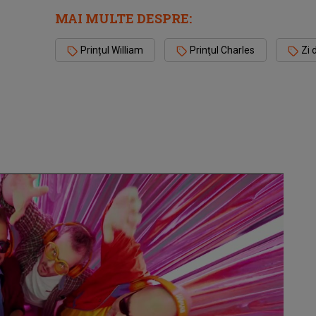
MAI MULTE DESPRE:
Prințul William
Prinţul Charles
Zi 