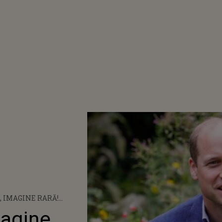
 IMAGINE RARĂ!
DGE A ÎMPLINIT 39 DE
magine