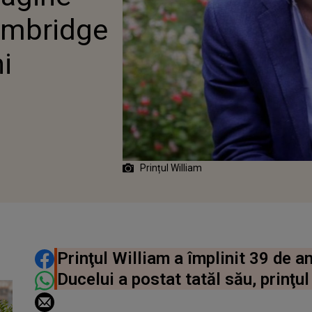
ambridge
i
Prințul William
DISTRIBUIE ARTICOLUL
Prinţul William a împlinit 39 de an
Ducelui a postat tatăl său, prinţul