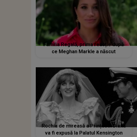
Familia Regală, prima reacție după
ce Meghan Markle a născut
Rochia de mireasă a Prințesei Diana
va fi expusă la Palatul Kensington