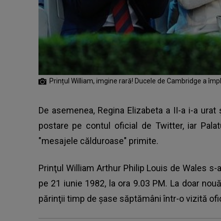
Prințul William, imgine rară! Ducele de Cambridge a împl
De asemenea,
Regina Elizabeta a II-a
i-a urat 
postare pe contul oficial de Twitter, iar Pal
"mesajele călduroase" primite.
Prinţul William Arthur Philip Louis de Wales s-
pe 21 iunie 1982, la ora 9.03 PM. La doar nouă
părinţii timp de şase săptămâni într-o vizită ofi