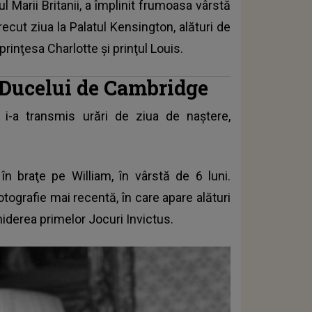
ul Marii Britanii, a împlinit frumoasa vârstă
ecut ziua la Palatul Kensington, alături de
 prinţesa Charlotte şi prinţul Louis.
a Ducelui de Cambridge
, i-a transmis urări de ziua de naştere,
 în braţe pe William, în vârstă de 6 luni.
otografie mai recentă, în care apare alături
hiderea primelor Jocuri Invictus.