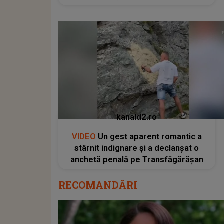
kanald2.ro
VIDEO
Un gest aparent romantic a
stârnit indignare și a declanșat o
anchetă penală pe Transfăgărășan
RECOMANDĂRI