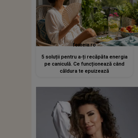
femeia.ro
5 soluții pentru a-ți recăpăta energia
pe caniculă. Ce funcționează când
căldura te epuizează