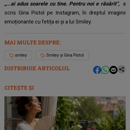
„...ai adus soarele cu tine. Pentru noi e răsărit”,
a
scris Gina Pistol pe Instagram, în dreptul imaginii
emoționante cu fetița ei și a lui Smiley.
MAI MULTE DESPRE:
smiley
Smiley și Gina Pistol
DISTRIBUIE ARTICOLUL
CITEȘTE ȘI