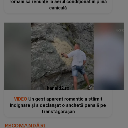
români să renunțe la aerul condiționat în plină
caniculă
kanald2.ro
VIDEO
Un gest aparent romantic a stârnit
indignare și a declanșat o anchetă penală pe
Transfăgărășan
RECOMANDĂRI