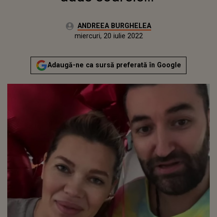
Autor:
ANDREEA BURGHELEA
Publicat:
luni, 15 martie 2021
Actualizat:
miercuri, 20 iulie 2022
Adaugă-ne ca sursă preferată în Google