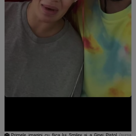
Primele imagini cu fiica lui Smiley și a Ginei Pistol
(sursa