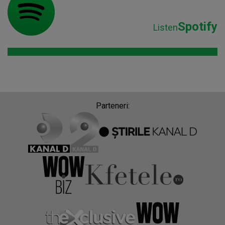
Spotify
Listen
Parteneri: