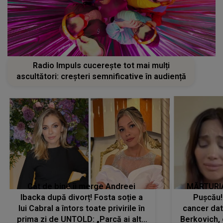
Radio Impuls cucerește tot mai mulți
ascultători: creșteri semnificative în audiență
Cât de bine îi merge Andreei
MĂRTURIA
Ibacka după divorț! Fosta soție a
Pușcău!
lui Cabral a întors toate privirile în
cancer dato
prima zi de UNTOLD: „Parcă ai altă
Berkovich, 