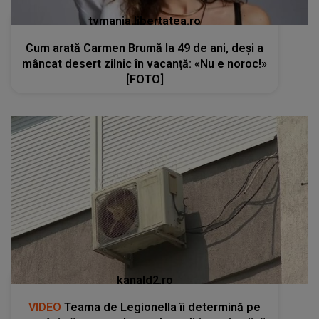
tvmania.libertatea.ro
Cum arată Carmen Brumă la 49 de ani, deși a
mâncat desert zilnic în vacanță: «Nu e noroc!»
[FOTO]
kanald2.ro
VIDEO
Teama de Legionella îi determină pe