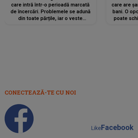
care intră într-o perioadă marcată
care are șa
de încercări. Problemele se adună
bani. O opo
din toate părțile, iar o veste
poate schi
neașteptată îi dă planurile peste
la
cap
CONECTEAZĂ-TE CU NOI
Facebook
Like