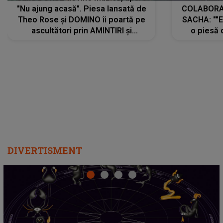
"Nu ajung acasă". Piesa lansată de
COLABORAR
Theo Rose și DOMINO îi poartă pe
SACHA: ""E
ascultători prin AMINTIRI și
o piesă 
REGĂSIRI, iar drumul emoțiilor
imediat pre
trece prin sufletul publicului:
cu mine șt
"Pentru toți cei care au plecat
păstrăm do
departe ca să le fie mai bine"
DIVERTISMENT