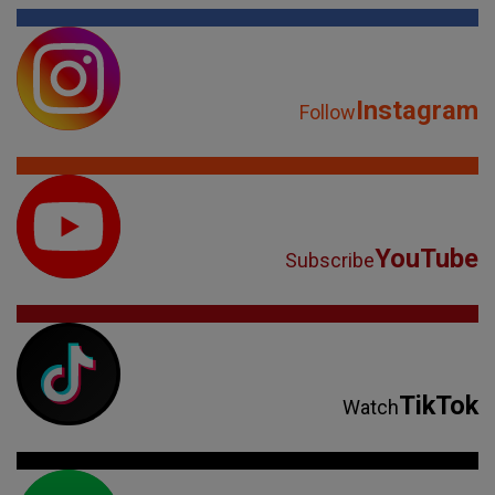
Instagram
Follow
YouTube
Subscribe
TikTok
Watch