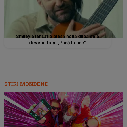
Smiley a lansat o piesă nouă după ce a
devenit tată: „Până la tine”
STIRI MONDENE