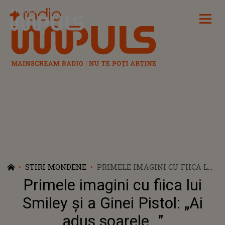
Radio Impuls
STIRI MONDENE
PRIMELE IMAGINI CU FIICA LUI
SMILEY ȘI A GINEI PISTOL: „AI
Primele imagini cu fiica lui
ADUS SOARELE...”
Smiley și a Ginei Pistol: „Ai
adus soarele...”