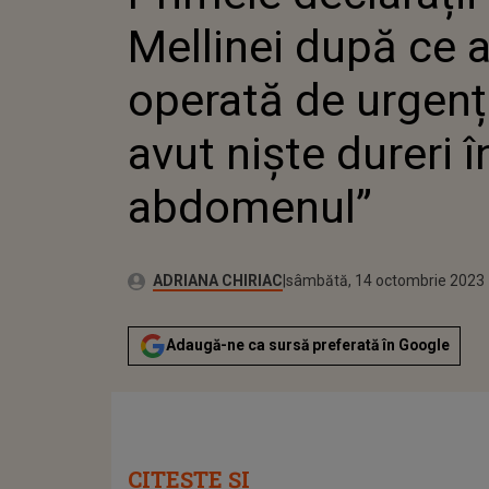
AVUT NI
Mellinei după ce a
ABDOME
operată de urgen
avut niște dureri î
abdomenul”
Publicat:
Autor:
vineri, 14 octombrie 2022
Actualizat:
ADRIANA CHIRIAC
sâmbătă, 14 octombrie 2023
Adaugă-ne ca sursă preferată în Google
CITEȘTE ȘI