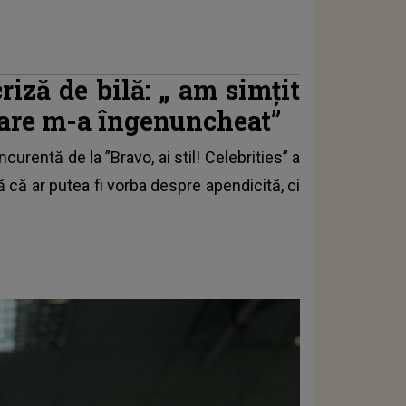
riză de bilă: „
am simțit
 care m-a îngenuncheat”
rentă de la ”Bravo, ai stil! Celebrities” a
 că ar putea fi vorba despre apendicită, ci