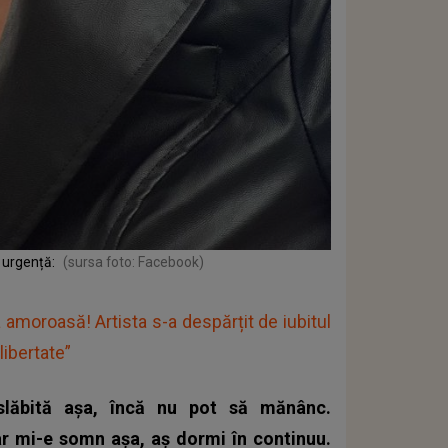
 urgență:
(sursa foto: Facebook)
a amoroasă! Artista s-a despărțit de iubitul
libertate”
lăbită așa, încă nu pot să mănânc.
r mi-e somn așa, aș dormi în continuu.