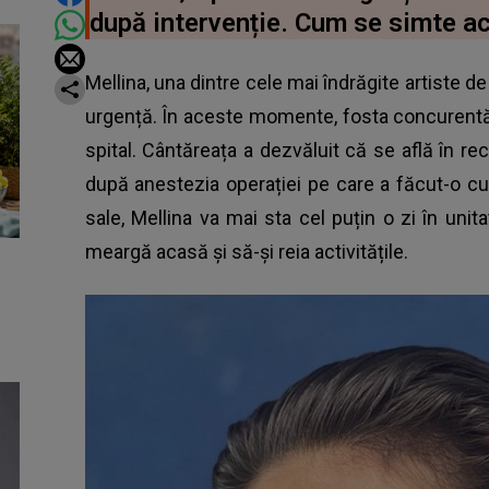
după intervenție. Cum se simte a
Mellina, una dintre cele mai îndrăgite artiste de 
urgență. În aceste momente, fosta concurentă de 
spital. Cântăreața a dezvăluit că se află în re
după anestezia operației pe care a făcut-o c
sale, Mellina va mai sta cel puțin o zi în un
meargă acasă și să-și reia activitățile.