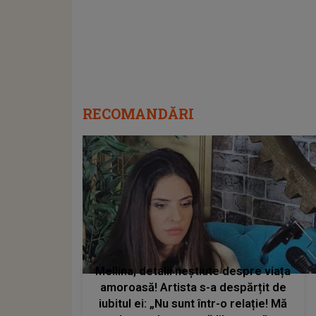
RECOMANDĂRI
Mellina, detalii neștiute despre viața
amoroasă! Artista s-a despărțit de
iubitul ei: „Nu sunt într-o relație! Mă