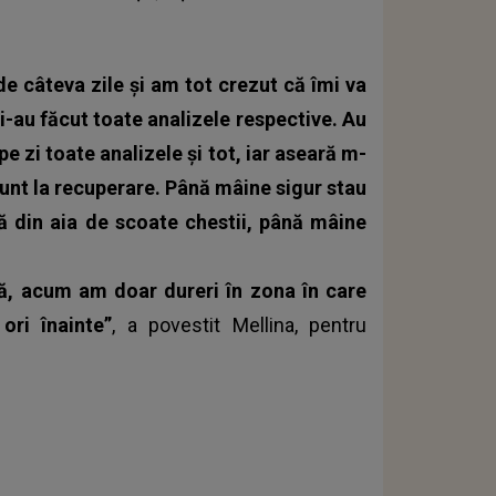
e câteva zile și am tot crezut că îmi va
mi-au făcut toate analizele respective. Au
e zi toate analizele și tot, iar aseară m-
sunt la recuperare. Până mâine sigur stau
ă din aia de scoate chestii, până mâine
mă, acum am doar dureri în zona în care
ri înainte”
, a povestit Mellina, pentru