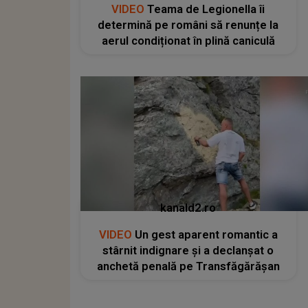
VIDEO
Teama de Legionella îi
determină pe români să renunțe la
aerul condiționat în plină caniculă
kanald2.ro
VIDEO
Un gest aparent romantic a
stârnit indignare și a declanșat o
anchetă penală pe Transfăgărășan