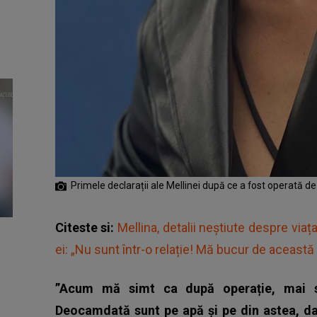
Primele declarații ale Mellinei după ce a fost operată de
Citeste si:
Mellina, detalii neștiute despre viaț
ei: „Nu sunt într-o relație! Mă bucur de această 
”Acum mă simt ca după operație, mai s
Deocamdată sunt pe apă și pe din astea, da