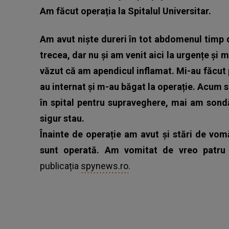
Am făcut operația la Spitalul Universitar.
Am avut niște dureri în tot abdomenul timp d
trecea, dar nu și am venit aici la urgențe și 
văzut că am apendicul inflamat. Mi-au făcut p
au internat și m-au băgat la operație. Acum 
în spital pentru supraveghere, mai am sond
sigur stau.
Înainte de operație am avut și stări de vo
sunt operată. Am vomitat de vreo patru o
publicația
spynews.ro
.