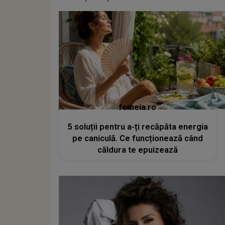
femeia.ro
5 soluții pentru a-ți recăpăta energia
pe caniculă. Ce funcționează când
căldura te epuizează