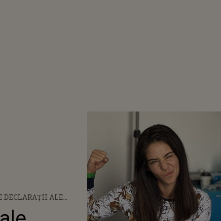
 DECLARAȚII ALE
I DUPĂ CE A FOST
 ale
 DE URGENȚĂ: „AM