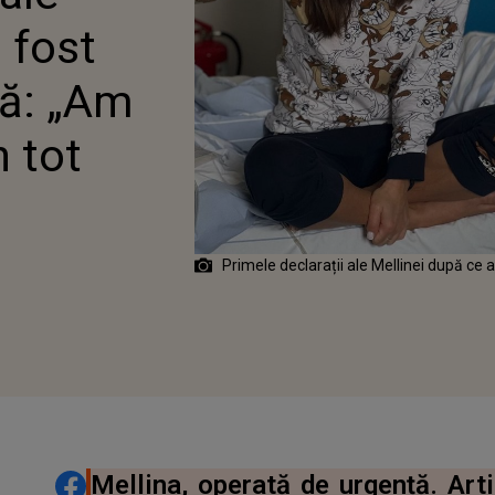
ȘTE DURERI ÎN TOT
 fost
NUL”
ță: „Am
n tot
Primele declarații ale Mellinei după ce 
DISTRIBUIE ARTICOLUL
Mellina, operată de urgență. Arti