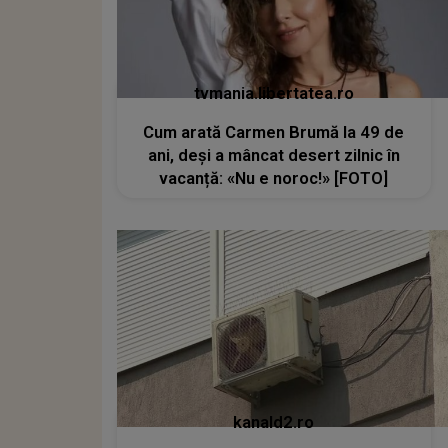
tvmania.libertatea.ro
Cum arată Carmen Brumă la 49 de
ani, deși a mâncat desert zilnic în
vacanță: «Nu e noroc!» [FOTO]
kanald2.ro