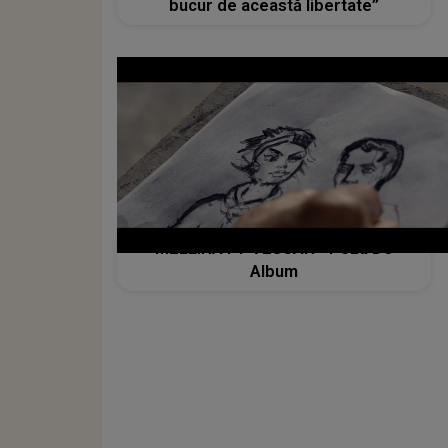
bucur de această libertate”
MELLINA FT VESCAN - Poza De
Album