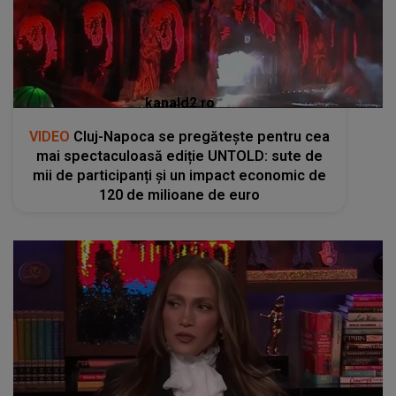
kanald2.ro
VIDEO
Cluj-Napoca se pregătește pentru cea
mai spectaculoasă ediție UNTOLD: sute de
mii de participanți și un impact economic de
120 de milioane de euro