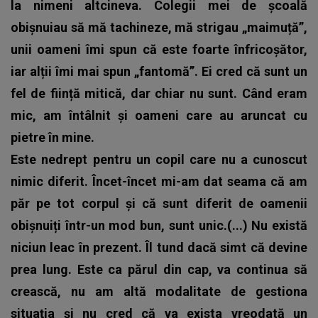
la nimeni altcineva. Colegii mei de școală
obișnuiau să mă tachineze, mă strigau „maimuță”,
unii oameni îmi spun că este foarte înfricoșător,
iar alții îmi mai spun „fantomă”. Ei cred că sunt un
fel de ființă mitică, dar chiar nu sunt. Când eram
mic, am întâlnit și oameni care au aruncat cu
pietre în mine.
Este nedrept pentru un copil care nu a cunoscut
nimic diferit. Încet-încet mi-am dat seama că am
păr pe tot corpul și că sunt diferit de oamenii
obișnuiți într-un mod bun, sunt unic.(...) Nu există
niciun leac în prezent. Îl tund dacă simt că devine
prea lung. Este ca părul din cap, va continua să
crească, nu am altă modalitate de gestiona
situația și nu cred că va exista vreodată un