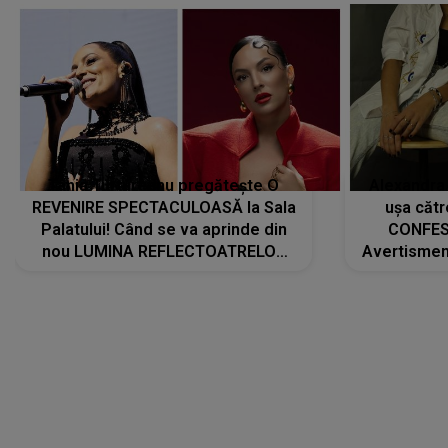
Tania Turtureanu pregătește O
Alexandra
REVENIRE SPECTACULOASĂ la Sala
ușa cătr
Palatului! Când se va aprinde din
CONFES
nou LUMINA REFLECTOATRELOR
Avertismentu
pentru artistă: " Vor fi multe
rămas ÎNT
cântece noi, în premieră. Cântece
au format-
care abia acum învață să respire"
"Am f