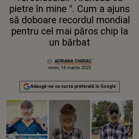
pietre în mine ". Cum a ajuns
să doboare recordul mondial
pentru cel mai păros chip la
un bărbat
Autor:
ADRIANA CHIRIAC
Publicat:
vineri, 14 martie 2025
Actualizat:
vineri, 14 martie 2025
Adaugă-ne ca sursă preferată în Google