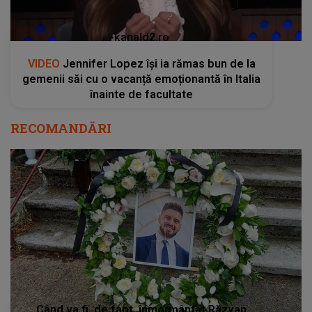
kanald2.ro
VIDEO
Jennifer Lopez își ia rămas bun de la
gemenii săi cu o vacanță emoționantă în Italia
înainte de facultate
RECOMANDĂRI
Când va fi, de fapt, înmormântat Răzvan