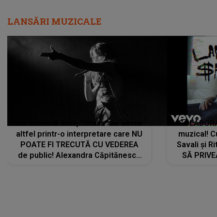
LANSĂRI MUZICALE
De această dată, "Dilaila" se simte
COLABORAR
altfel printr-o interpretare care NU
muzical! C
POATE FI TRECUTĂ CU VEDEREA
Savali și Ri
de public! Alexandra Căpitănescu
SĂ PRIV
a lansat VERSIUNEA LIVE a piesei