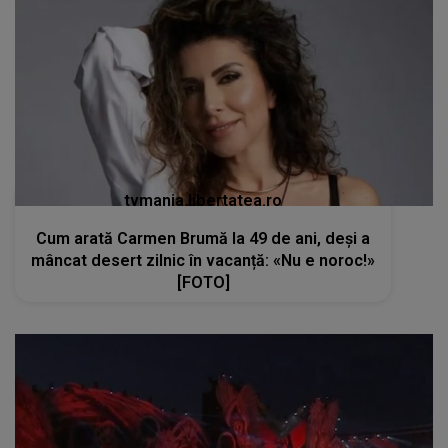
tvmania.libertatea.ro
Cum arată Carmen Brumă la 49 de ani, deși a
mâncat desert zilnic în vacanță: «Nu e noroc!»
[FOTO]