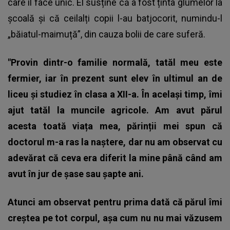
care îl face unic. El susține că a fost ținta glumelor la
școală și că ceilalți copii l-au batjocorit, numindu-l
„băiatul-maimuță”, din cauza bolii de care suferă.
"Provin dintr-o familie normală, tatăl meu este
fermier, iar în prezent sunt elev în ultimul an de
liceu și studiez în clasa a XII-a. În același timp, îmi
ajut tatăl la muncile agricole. Am avut părul
acesta toată viața mea, părinții mei spun că
doctorul m-a ras la naștere, dar nu am observat cu
adevărat că ceva era diferit la mine până când am
avut în jur de șase sau șapte ani.
Atunci am observat pentru prima dată că părul îmi
creștea pe tot corpul, așa cum nu nu mai văzusem