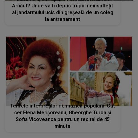
Arnăut? Unde va fi depus trupul neînsuflețit
al jandarmului ucis din greșeală de un coleg
la antrenament
Tarifele interpreților de muzică populară. Cât
cer Elena Merișoreanu, Gheorghe Turda și
Sofia Vicoveanca pentru un recital de 45
minute