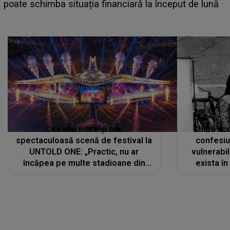
așteptate concerte pe scena principală?
Cea mai mare și mai
Charli xc
spectaculoasă scenă de festival la
confesiu
UNTOLD ONE: „Practic, nu ar
vulnerabil
încăpea pe multe stadioane din
exista în
lume”. Evenimentul începe joi, 6
august 2026