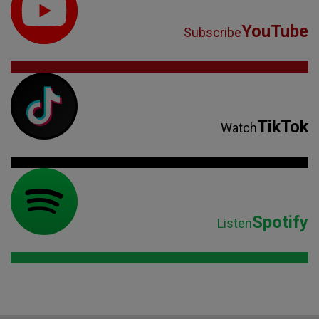
YouTube
Subscribe
TikTok
Watch
Spotify
Listen