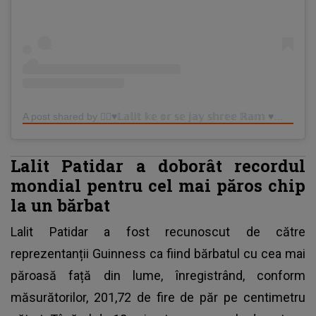
A post shared by ❤️‍🔥♥️𝕃𝕒𝕝𝕚𝕥 𝕜𝕖 𝕠𝕣 𝕤𝕖 𝕛𝕒𝕪 𝕤𝕙𝕣𝕖𝕖 ℝ𝕒𝕞 ♥️❤️‍🔥 (@lalitpatidar520)
Lalit Patidar a doborât recordul
mondial pentru cel mai păros chip
la un bărbat
Lalit Patidar a fost
recunoscut de către
reprezentanții Guinness ca fiind bărbatul cu cea mai
păroasă față din lume
, înregistrând, conform
măsurătorilor, 201,72 de fire de păr pe centimetru