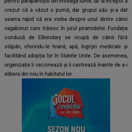
pentru parapantiștii din întreaga lume, iar la început a
crezut că a văzut o pumă, dar grupul său și-a dat
seama rapid că era vorba despre unul dintre câinii
vagabonzi care trăiesc în jurul piramidelor. Fundația
condusă de Elbendary se ocupă de câinii fără
stăpân, oferindu-le hrană, apă, îngrijiri medicale și
facilitând adopția lor în Statele Unite. De asemenea,
organizația îi vaccinează și îi castrează înainte de a-i
elibera din nou în habitatul lor.