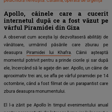
pedichiură nereușită. Cătălina, operată de urgență
Apollo, câinele care a cucerit
internetul după ce a fost văzut pe
vârful Piramidei din Giza
A observat cum aceștia își dezvoltaseră abilități de
vânătoare, urmărind păsările care zburau pe
deasupra
Piramidei lui Khafra
. Câinii așteaptă
momentul potrivit pentru a prinde ciorile și sar după
ele, încercând să le agațe din aer. Apollo, un câine de
aproximativ trei ani, se afla pe vârful piramidei pe 14
octombrie, când a fost filmat de un parapantist care
zbura deasupra monumentului.
El l-a zărit pe Apollo în timpul evenimentului anual