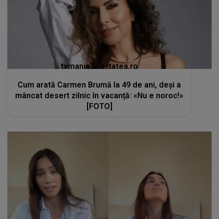
tvmania.libertatea.ro
Cum arată Carmen Brumă la 49 de ani, deși a
mâncat desert zilnic în vacanță: «Nu e noroc!»
[FOTO]