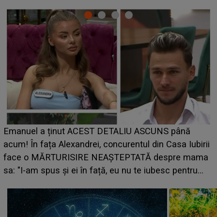
LINE-UP UNTOLD ONE, ziua 2. La ce oră urcă
ână
scena principală a festivalului Zara Larsson? A
 Iubirii
suedeză a ajuns deja în România și s-a filmat 
e mama
camera de hotel
entru