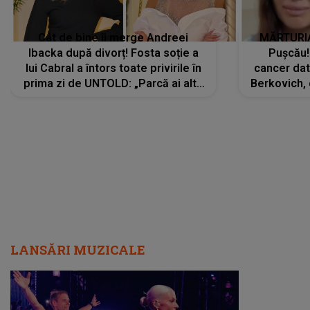
Cât de bine îi merge Andreei
MĂRTURIA
Ibacka după divorț! Fosta soție a
Pușcău!
lui Cabral a întors toate privirile în
cancer dato
prima zi de UNTOLD: „Parcă ai altă
Berkovich, 
strălucire, emani putere,
accident ru
încredere, siguranță...”
Dacă nu 
LANSĂRI MUZICALE