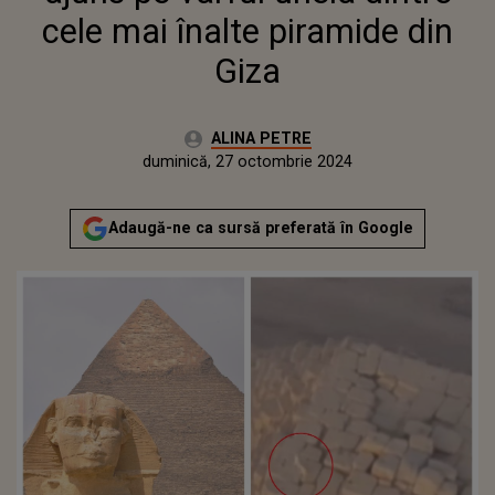
cele mai înalte piramide din
Giza
Autor:
ALINA PETRE
Publicat:
duminică, 27 octombrie 2024
Actualizat:
duminică, 27 octombrie 2024
Adaugă-ne ca sursă preferată în Google