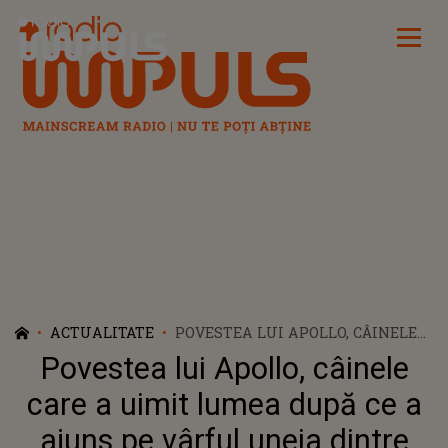
Radio Impuls
ACTUALITATE
POVESTEA LUI APOLLO, CÂINELE
CARE A UIMIT LUMEA DUPĂ CE A
Povestea lui Apollo, câinele
AJUNS PE VÂRFUL UNEIA DINTRE
CELE MAI ÎNALTE PIRAMIDE DIN
care a uimit lumea după ce a
GIZA
ajuns pe vârful uneia dintre