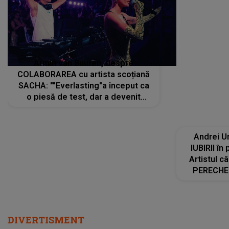
Armin van Buuren, despre
Andrei U
COLABORAREA cu artista scoțiană
IUBIRII în
SACHA: ""Everlasting"a început ca
Artistul 
o piesă de test, dar a devenit
PERECHE 
imediat preferata fanilor. Sacha și
care aleg
cu mine știam că nu am putea să o
același dr
păstrăm doar pentru noi prea mult
R
timp"
DIVERTISMENT