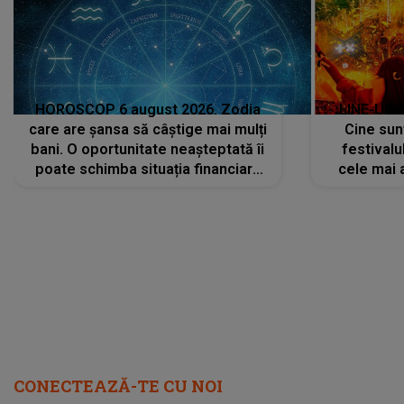
HOROSCOP 6 august 2026. Zodia
LINE-UP 
care are șansa să câștige mai mulți
Cine sunt
bani. O oportunitate neașteptată îi
festivalu
poate schimba situația financiară
cele mai 
la început de lună
sc
CONECTEAZĂ-TE CU NOI