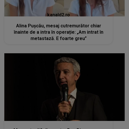
kanald2.ro
Alina Pușcău, mesaj cutremurător chiar
înainte de a intra în operație: „Am intrat în
metastază. E foarte greu”
kanald2.ro