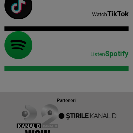
TikTok
Watch
Spotify
Listen
Parteneri: