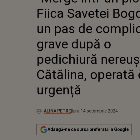
COMPLIC
Fiica Savetei Bogd
DUPĂ O
NEREUȘI
OPERAT
un pas de complic
grave după o
pedichiură nereuș
Cătălina, operată
urgență
Autor:
Publicat:
ALINA PETRE
luni, 14 octombrie 2024
Adaugă-ne ca sursă preferată în Google