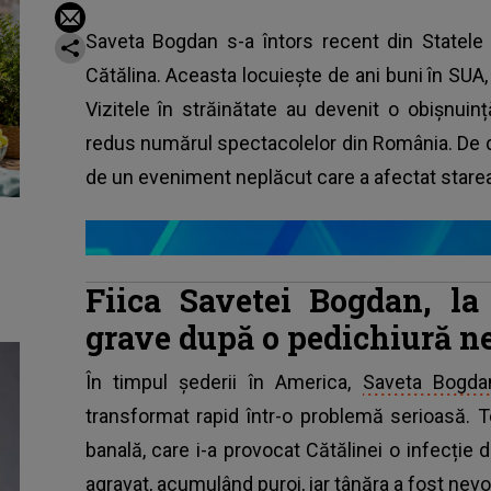
Saveta Bogdan s-a întors recent din Statele Un
Cătălina. Aceasta locuiește de ani buni în SUA
Vizitele în străinătate au devenit o obișnui
redus numărul spectacolelor din România. De da
de un eveniment neplăcut care a afectat starea 
Fiica Savetei Bogdan, la
grave după o pedichiură n
În timpul șederii în America,
Saveta Bogda
transformat rapid într-o problemă serioasă. T
banală, care i-a provocat Cătălinei o infecție d
agravat, acumulând puroi, iar tânăra a fost nevo