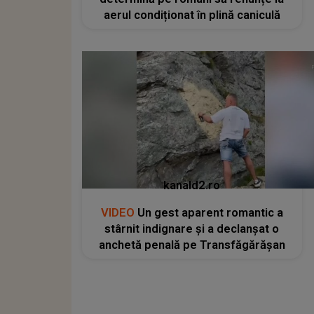
aerul condiționat în plină caniculă
kanald2.ro
VIDEO
Un gest aparent romantic a
stârnit indignare și a declanșat o
anchetă penală pe Transfăgărășan