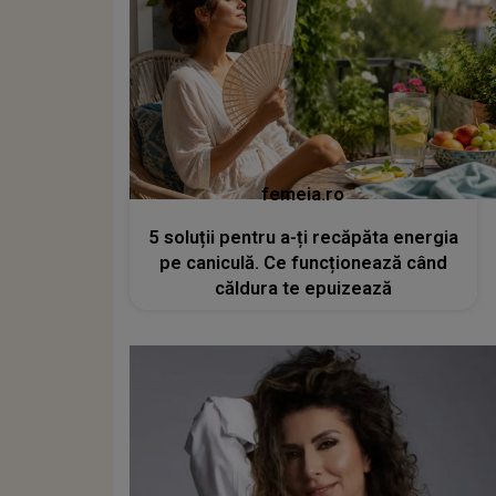
femeia.ro
5 soluții pentru a-ți recăpăta energia
pe caniculă. Ce funcționează când
căldura te epuizează