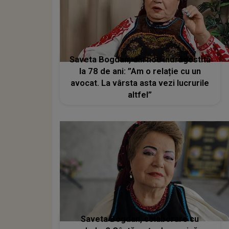
Saveta Bogdan, din nou îndrăgostită
la 78 de ani: ”Am o relație cu un
avocat. La vârsta asta vezi lucrurile
altfel”
Saveta Bogdan, colaborare cu