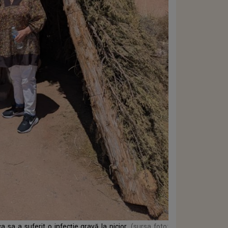
sa a suferit o infecție gravă la picior
(sursa foto: