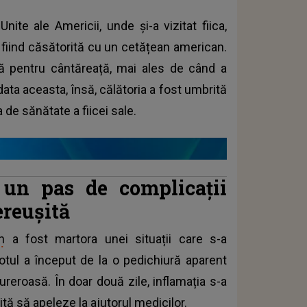
ite ale Americii, unde și-a vizitat fiica,
, fiind căsătorită cu un cetățean american.
nță pentru cântăreață, mai ales de când a
ta aceasta, însă, călătoria a fost umbrită
de sănătate a fiicei sale.
 un pas de complicații
ereușită
n
a fost martora unei situații care s-a
otul a început de la o pedichiură aparent
ureroasă. În doar două zile, inflamația s-a
ită să apeleze la ajutorul medicilor.