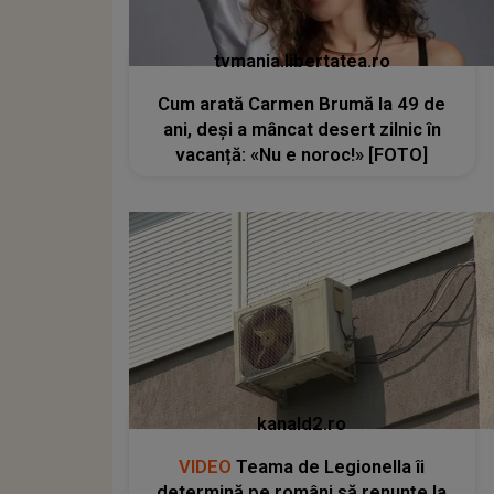
tvmania.libertatea.ro
Cum arată Carmen Brumă la 49 de
ani, deși a mâncat desert zilnic în
vacanță: «Nu e noroc!» [FOTO]
kanald2.ro
VIDEO
Teama de Legionella îi
determină pe români să renunțe la