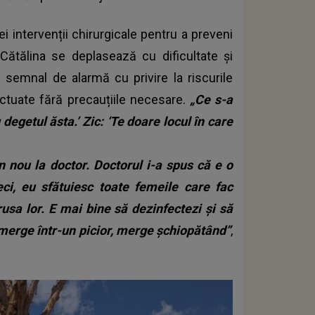
ei intervenții chirurgicale pentru a preveni
Cătălina se deplasează cu dificultate și
semnal de alarmă cu privire la riscurile
ctuate fără precauțiile necesare.
„Ce s-a
getul ăsta.’ Zic: ‘Te doare locul în care
 nou la doctor. Doctorul i-a spus că e o
eci, eu sfătuiesc toate femeile care fac
trusa lor. E mai bine să dezinfectezi și să
 merge într-un picior, merge șchiopătând”
,