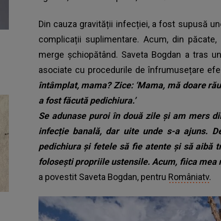
Din cauza gravității infecției, a fost supusă un
complicații suplimentare. Acum, din păcate, 
merge șchiopătând. Saveta Bogdan a tras un 
asociate cu procedurile de înfrumusețare efe
întâmplat, mama? Zice: ‘Mama, mă doare rău de
a fost făcută pedichiura.’
Se adunase puroi în două zile și am mers din
infecție banală, dar uite unde s-a ajuns. D
pedichiura și fetele să fie atente și să aibă 
folosești propriile ustensile. Acum, fiica mea
a povestit Saveta Bogdan, pentru
Româniatv
.