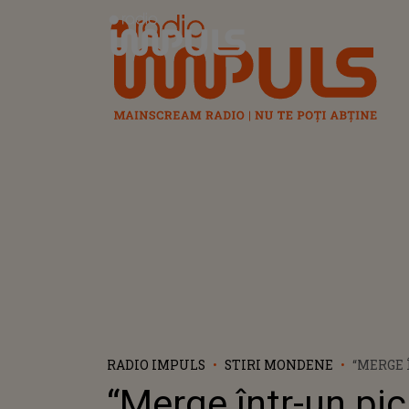
Radio Impuls
RADIO IMPULS
STIRI MONDENE
“MERGE
PICIOR” 
“Merge într-un pic
BOGDAN,