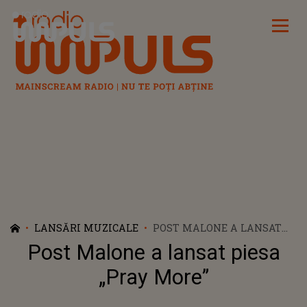
Radio Impuls
LANSĂRI MUZICALE
POST MALONE A LANSAT
PIESA „PRAY MORE”
Post Malone a lansat piesa
„Pray More”