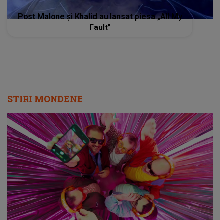
Post Malone și Khalid au lansat piesa „All My
Fault”
STIRI MONDENE