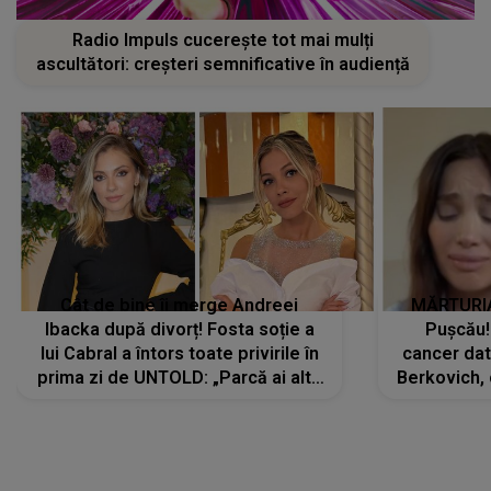
Radio Impuls cucerește tot mai mulți
ascultători: creșteri semnificative în audiență
Cât de bine îi merge Andreei
MĂRTURIA
Ibacka după divorț! Fosta soție a
Pușcău!
lui Cabral a întors toate privirile în
cancer dato
prima zi de UNTOLD: „Parcă ai altă
Berkovich, 
strălucire, emani putere,
accident ru
încredere, siguranță...”
Dacă nu 