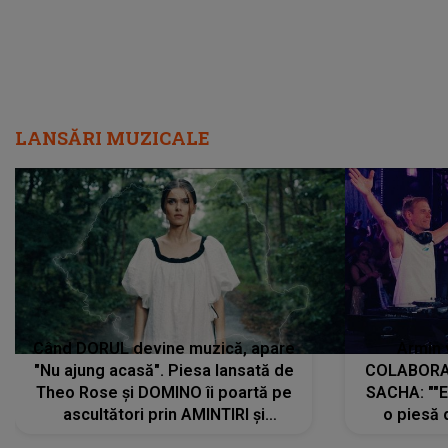
LANSĂRI MUZICALE
Când DORUL devine muzică, apare
Armin 
"Nu ajung acasă". Piesa lansată de
COLABORAR
Theo Rose și DOMINO îi poartă pe
SACHA: ""E
ascultători prin AMINTIRI și
o piesă 
REGĂSIRI, iar drumul emoțiilor
imediat pre