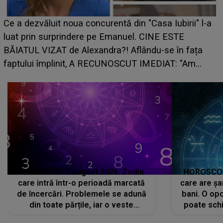
Ce a dezvăluit noua concurentă din "Casa Iubirii" l-a
luat prin surprindere pe Emanuel. CINE ESTE
BĂIATUL VIZAT de Alexandra?! Aflându-se în fața
faptului împlinit, A RECUNOSCUT IMEDIAT: "Am
avut..."
HOROSCOP 7 august 2026. Zodia
HOROSCOP 
care intră într-o perioadă marcată
care are șa
de încercări. Problemele se adună
bani. O opo
din toate părțile, iar o veste
poate schi
neașteptată îi dă planurile peste
la