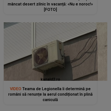
mâncat desert zilnic în vacanță: «Nu e noroc!»
[FOTO]
kanald2.ro
VIDEO
Teama de Legionella îi determină pe
români să renunțe la aerul condiționat în plină
caniculă