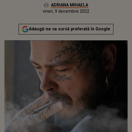
Autor:
ADRIANA MIHAELA
Publicat:
joi, 9 decembrie 2021
Actualizat:
vineri, 9 decembrie 2022
Adaugă-ne ca sursă preferată în Google