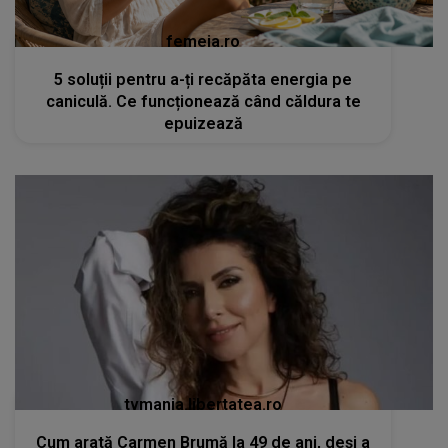
femeia.ro
5 soluții pentru a-ți recăpăta energia pe
caniculă. Ce funcționează când căldura te
epuizează
tvmania.libertatea.ro
Cum arată Carmen Brumă la 49 de ani, deși a