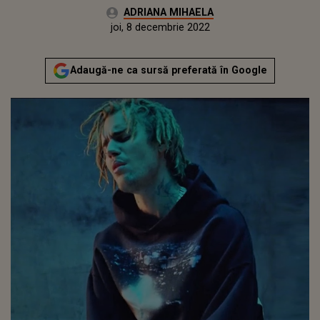
Autor:
ADRIANA MIHAELA
Publicat:
miercuri, 8 decembrie 2021
Actualizat:
joi, 8 decembrie 2022
Adaugă-ne ca sursă preferată în Google