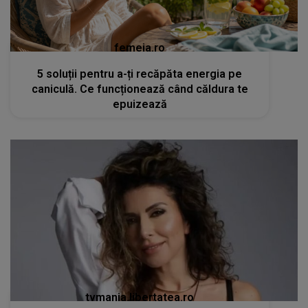
femeia.ro
5 soluții pentru a-ți recăpăta energia pe
caniculă. Ce funcționează când căldura te
epuizează
tvmania.libertatea.ro