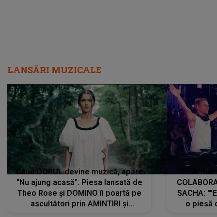
LANSĂRI MUZICALE
Când DORUL devine muzică, apare
Armin 
"Nu ajung acasă". Piesa lansată de
COLABORAR
Theo Rose și DOMINO îi poartă pe
SACHA: ""E
ascultători prin AMINTIRI și
o piesă 
REGĂSIRI, iar drumul emoțiilor
imediat pre