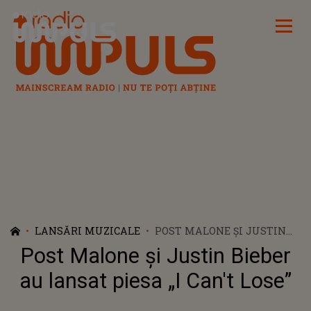
Radio Impuls
LANSĂRI MUZICALE
POST MALONE ȘI JUSTIN
BIEBER AU LANSAT PIESA „I
Post Malone și Justin Bieber
CAN'T LOSE”
au lansat piesa „I Can't Lose”