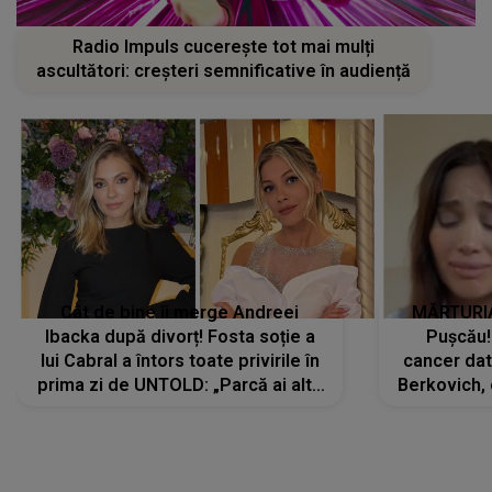
Radio Impuls cucerește tot mai mulți
ascultători: creșteri semnificative în audiență
Cât de bine îi merge Andreei
MĂRTURIA
Ibacka după divorț! Fosta soție a
Pușcău!
lui Cabral a întors toate privirile în
cancer dato
prima zi de UNTOLD: „Parcă ai altă
Berkovich, 
strălucire, emani putere,
accident ru
încredere, siguranță...”
Dacă nu 