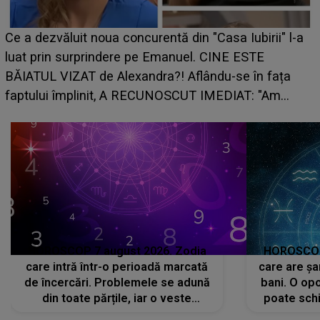
Ce a dezvăluit noua concurentă din "Casa Iubirii" l-a
luat prin surprindere pe Emanuel. CINE ESTE
BĂIATUL VIZAT de Alexandra?! Aflându-se în fața
faptului împlinit, A RECUNOSCUT IMEDIAT: "Am
avut..."
HOROSCOP 7 august 2026. Zodia
HOROSCOP 
care intră într-o perioadă marcată
care are șa
de încercări. Problemele se adună
bani. O opo
din toate părțile, iar o veste
poate schi
neașteptată îi dă planurile peste
la