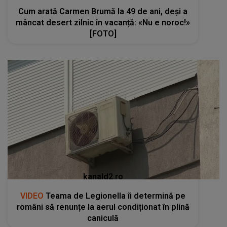
Cum arată Carmen Brumă la 49 de ani, deși a
mâncat desert zilnic în vacanță: «Nu e noroc!»
[FOTO]
kanald2.ro
VIDEO
Teama de Legionella îi determină pe
români să renunțe la aerul condiționat în plină
caniculă