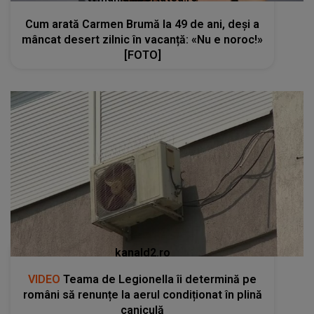
Cum arată Carmen Brumă la 49 de ani, deși a
mâncat desert zilnic în vacanță: «Nu e noroc!»
[FOTO]
kanald2.ro
VIDEO
Teama de Legionella îi determină pe
români să renunțe la aerul condiționat în plină
caniculă