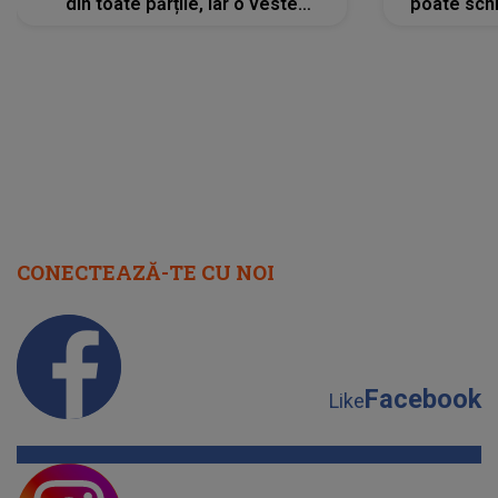
din toate părțile, iar o veste
poate schi
neașteptată îi dă planurile peste
la
cap
CONECTEAZĂ-TE CU NOI
Facebook
Like