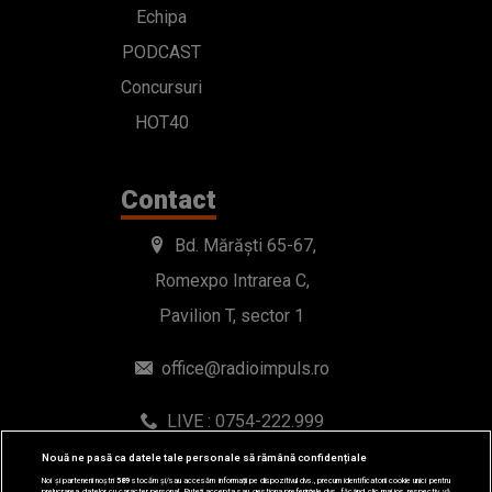
Echipa
PODCAST
Concursuri
HOT40
Contact
Bd. Mărăști 65-67,
Romexpo Intrarea C,
Pavilion T, sector 1
office@radioimpuls.ro
LIVE : 0754-222.999
WhatsApp: 0754-222.999
Nouă ne pasă ca datele tale personale să rămână confidențiale
Noi și partenerii noștri
589
stocăm și/sau accesăm informații pe dispozitivul dvs., precum identificatorii cookie unici pentru
prelucrarea datelor cu caracter personal. Puteți accepta sau gestiona preferințele dvs. făcând clic mai jos, respectiv vă