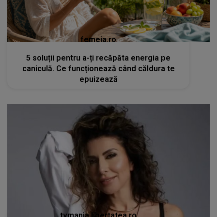
femeia.ro
5 soluții pentru a-ți recăpăta energia pe
caniculă. Ce funcționează când căldura te
epuizează
tvmania.libertatea.ro