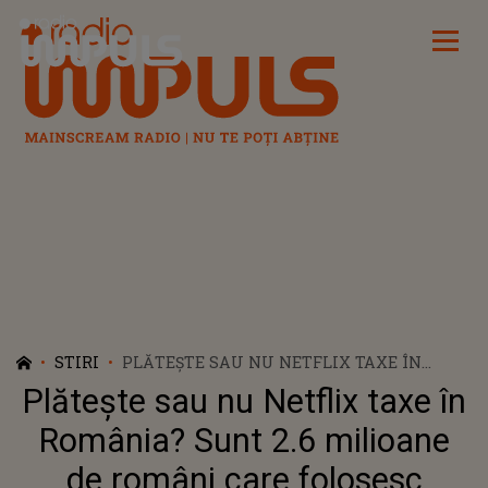
Radio Impuls
STIRI
PLĂTEȘTE SAU NU NETFLIX TAXE ÎN
ROMÂNIA? SUNT 2.6 MILIOANE DE
Plătește sau nu Netflix taxe în
ROMÂNI CARE FOLOSESC SERVICIUL
România? Sunt 2.6 milioane
de români care folosesc