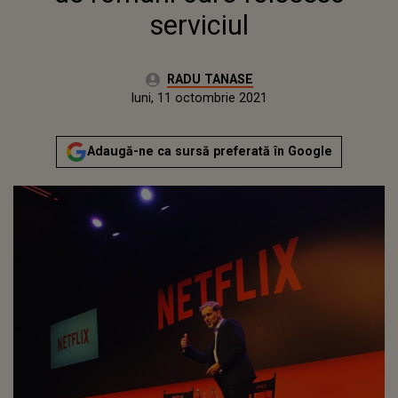
serviciul
Autor:
RADU TANASE
Publicat:
luni, 11 octombrie 2021
Actualizat:
luni, 11 octombrie 2021
Adaugă-ne ca sursă preferată în Google