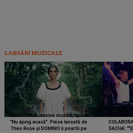
LANSĂRI MUZICALE
Când DORUL devine muzică, apare
Armin 
"Nu ajung acasă". Piesa lansată de
COLABORAR
Theo Rose și DOMINO îi poartă pe
SACHA: ""E