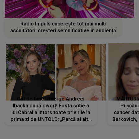
Radio Impuls cucerește tot mai mulți
ascultători: creșteri semnificative în audiență
Cât de bine îi merge Andreei
MĂRTURIA
Ibacka după divorț! Fosta soție a
Pușcău!
lui Cabral a întors toate privirile în
cancer dato
prima zi de UNTOLD: „Parcă ai altă
Berkovich, 
strălucire, emani putere,
accident ru
încredere, siguranță...”
Dacă nu 