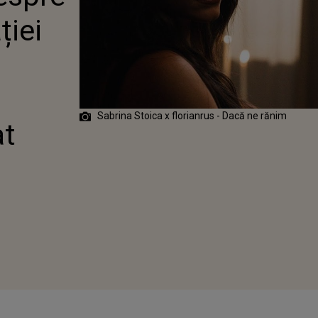
ȚIEI GREU DE
ției
AT". SABRINA
CA ȘI
IANRUS AU
AT "DACĂ NE
IM"
Sabrina Stoica x florianrus - Dacă ne rănim
at