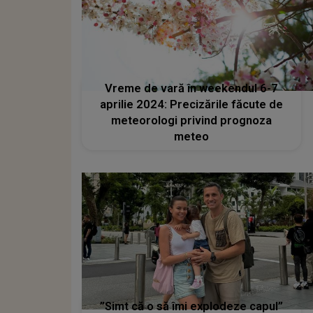
Vreme de vară în weekendul 6-7
aprilie 2024: Precizările făcute de
meteorologi privind prognoza
meteo
”Simt că o să îmi explodeze capul”