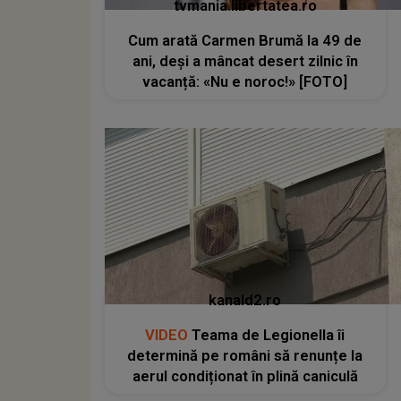
tvmania.libertatea.ro
Cum arată Carmen Brumă la 49 de
ani, deși a mâncat desert zilnic în
vacanță: «Nu e noroc!» [FOTO]
kanald2.ro
VIDEO
Teama de Legionella îi
determină pe români să renunțe la
aerul condiționat în plină caniculă