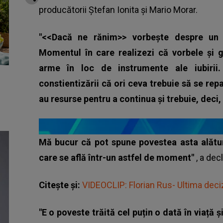
producătorii Ștefan Ionita și Mario Morar.
"<<Dacă ne rănim>> vorbește despre un 
Momentul în care realizezi că vorbele și ge
arme în loc de instrumente ale iubiri
constientizării că ori ceva trebuie să se rep
au resurse pentru a continua și trebuie, deci,
Mă bucur că pot spune povestea asta alătur
care se află într-un astfel de moment"
, a dec
Citește și:
VIDEOCLIP: Florian Rus- Ultima deci
"E o poveste trăită cel puțin o dată în viață