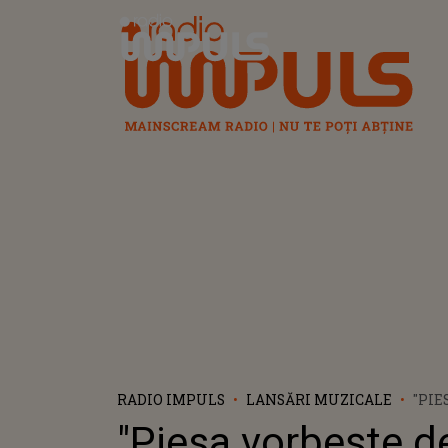
Radio Impuls
RADIO IMPULS
LANSĂRI MUZICALE
"PIE
DES
"Piesa vorbește d
MOM