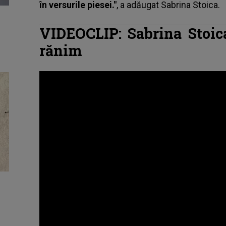
în versurile piesei."
, a adăugat Sabrina Stoica.
VIDEOCLIP: Sabrina Stoic
rănim