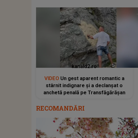
kanald2.ro
VIDEO
Un gest aparent romantic a
stârnit indignare și a declanșat o
anchetă penală pe Transfăgărășan
RECOMANDĂRI