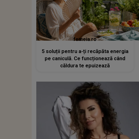
femeia.ro
5 soluții pentru a-ți recăpăta energia
pe caniculă. Ce funcționează când
căldura te epuizează