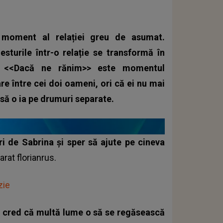
moment al relației greu de asumat.
sturile într-o relație se transformă în
i. <<Dacă ne rănim>> este momentul
are între cei doi oameni, ori că ei nu mai
 să o ia pe drumuri separate.
i de Sabrina și sper să ajute pe cineva
larat
florianrus
.
zie
 și cred că multă lume o să se regăsească