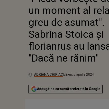
RELA
un moment al rela
ASUM
STOI
FLOR
greu de asumat".
LANS
RĂN
Sabrina Stoica și
florianrus au lans
"Dacă ne rănim"
Autor:
Publicat:
ADRIANA CHIRIAC
vineri, 5 aprilie 2024
Adaugă-ne ca sursă preferată în Google