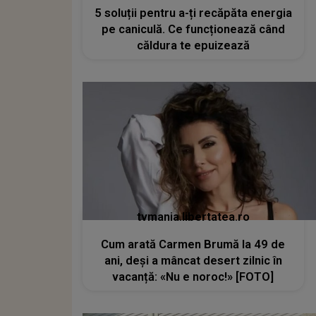
5 soluții pentru a-ți recăpăta energia
pe caniculă. Ce funcționează când
căldura te epuizează
tvmania.libertatea.ro
Cum arată Carmen Brumă la 49 de
ani, deși a mâncat desert zilnic în
vacanță: «Nu e noroc!» [FOTO]