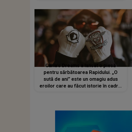
Carla’s Dreams a lansat o piesă
pentru sărbătoarea Rapidului. „O
sută de ani” este un omagiu adus
eroilor care au făcut istorie în cadrul
echipei