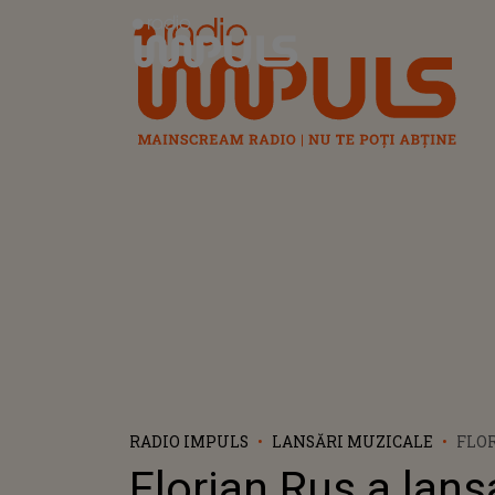
Radio Impuls
RADIO IMPULS
LANSĂRI MUZICALE
FLOR
LANS
Florian Rus a lans
FATĂ