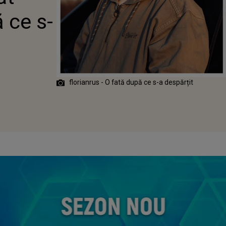
PĂRȚIT"
 ce s-
florianrus - O fată după ce s-a despărțit