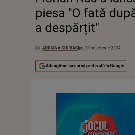
DES
piesa "O fată după
a despărțit"
Publicat:
Autor:
marți, 28 noiembrie 2023
Actualizat:
ADRIANA CHIRIAC
joi, 28 noiembrie 2024
Adaugă-ne ca sursă preferată în Google