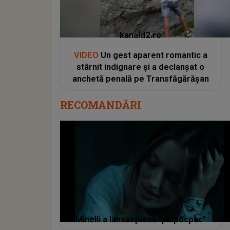
kanald2.ro
VIDEO
Un gest aparent romantic a
stârnit indignare și a declanșat o
anchetă penală pe Transfăgărășan
RECOMANDĂRI
Minelli a lansat piesa "picpocpac"