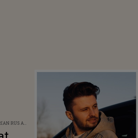
IAN RUS A
AT PIESA "O
at
 DUPĂ CE S-A