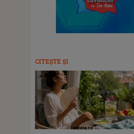
CITEȘTE ȘI
femeia.ro