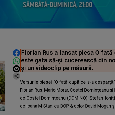
DISTRIBUIE ARTICOLUL
Florian Rus a lansat piesa O fată 
este gata să-și cucerească din no
și un videoclip pe măsură.
Versurile piesei "O fată după ce s-a despărțit
Florian Rus
, Mario Morar, Costel Domințeanu și 
de Costel Domințeanu (DOMINO), Ștefan Ioniță 
de Ioana M Stan, cu DOP & color David Mogan ș