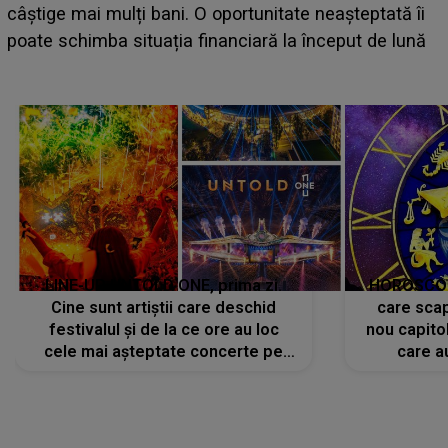
câștige mai mulți bani. O oportunitate neașteptată îi
e
poate schimba situația financiară la început de lună
LINE-UP UNTOLD ONE, prima zi.
HOROSCOP 
Cine sunt artiștii care deschid
care scap
festivalul și de la ce ore au loc
nou capitol
cele mai așteptate concerte pe
care a
scena principală?
perioadă 