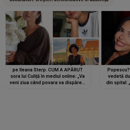
MESAJUL care a făcut-o să plângă
CE SE Î
pe Ileana Sterp. CUM A APĂRUT
Popescu?
sora lui Culiță în mediul online: „Va
vedetă du
veni ziua când povara va dispărea,
din spital:
iar lacrimile...”