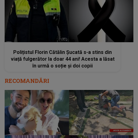
kanald2.ro
Polițistul Florin Cătălin Șucată s-a stins din
viață fulgerător la doar 44 ani! Acesta a lăsat
în urmă o soție și doi copii
RECOMANDĂRI