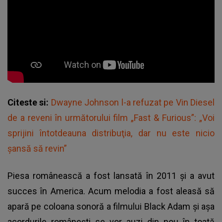
Citeste si:
Dwayne Johnson l-a refuzat pe Vin Diesel
de a reveni în următorului film „Fast & Furious”: „Voi
sprijini întotdeauna distribuţia, dar nu este nicio
şansă să revin”
Piesa românească a fost lansată în 2011 şi a avut
succes în America. Acum melodia a fost aleasă să
apară pe coloana sonoră a filmului Black Adam şi aşa
acordurile româneşti se vor auzi din nou în toată