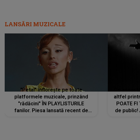
LANSĂRI MUZICALE
"Petal" înflorește pe toate
De această 
platformele muzicale, prinzând
altfel prin
"rădăcini" ÎN PLAYLISTURILE
POATE FI
fanilor. Piesa lansată recent de
de public!
Ariana Grande îi face pe
a lansat V
ascultători SĂ O ASCULTE PE
REPEAT