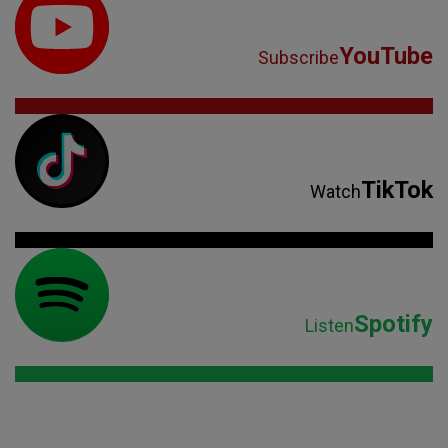
YouTube
Subscribe
TikTok
Watch
Spotify
Listen