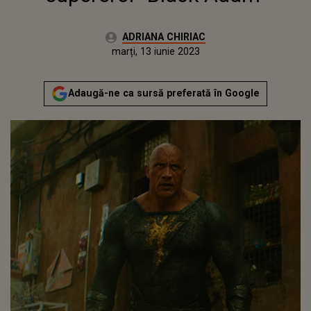
Autor:
ADRIANA CHIRIAC
Publicat:
luni, 13 iunie 2022
Actualizat:
marți, 13 iunie 2023
Adaugă-ne ca sursă preferată în Google