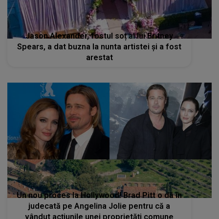
Jason Alexander, fostul soț al lui Britney
Spears, a dat buzna la nunta artistei și a fost
arestat
Un nou proces la Hollywood! Brad Pitt o dă în
judecată pe Angelina Jolie pentru că a
vândut acțiunile unei proprietăți comune