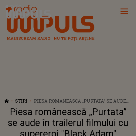
Radio Impuls
STIRI
PIESA ROMÂNEASCĂ „PURTATA” SE AUDE
ÎN TRAILERUL FILMULUI CU SUPEREROI
Piesa românească „Purtata”
"BLACK ADAM"
se aude în trailerul filmului cu
supereroi "Black Adam"