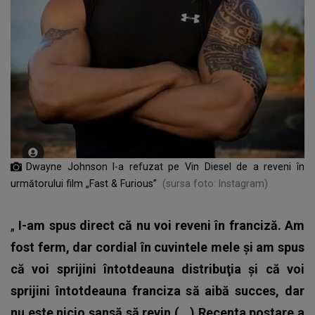
Dwayne Johnson l-a refuzat pe Vin Diesel de a reveni în
următorului film „Fast & Furious”
(sursa foto: Instagram)
„
I-am spus direct că nu voi reveni în franciză. Am
fost ferm, dar cordial în cuvintele mele şi am spus
că voi sprijini întotdeauna distribuţia şi că voi
sprijini întotdeauna franciza să aibă succes, dar
nu este nicio şansă să revin.(...) Recenta postare a