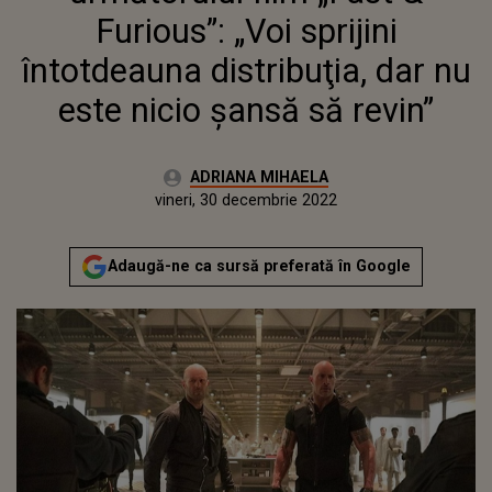
Furious”: „Voi sprijini
întotdeauna distribuţia, dar nu
este nicio şansă să revin”
Autor:
ADRIANA MIHAELA
Publicat:
joi, 30 decembrie 2021
Actualizat:
vineri, 30 decembrie 2022
Adaugă-ne ca sursă preferată în Google