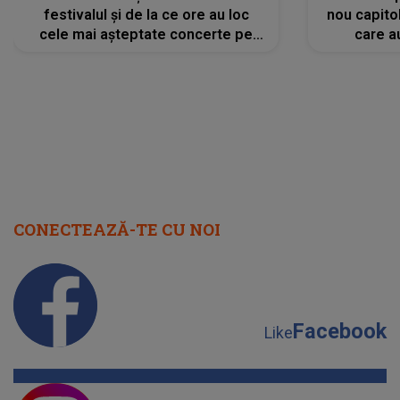
festivalul și de la ce ore au loc
nou capitol
cele mai așteptate concerte pe
care a
scena principală?
perioadă 
CONECTEAZĂ-TE CU NOI
Facebook
Like