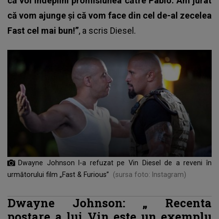
că voi îndeplini promisiunea către Pablo. Am jurat
că vom ajunge şi că vom face din cel de-al zecelea
Fast cel mai bun!”
, a scris Diesel.
Dwayne Johnson l-a refuzat pe Vin Diesel de a reveni în
următorului film „Fast & Furious”
(sursa foto: Instagram)
Dwayne Johnson: „
Recenta
postare a lui Vin este un exemplu