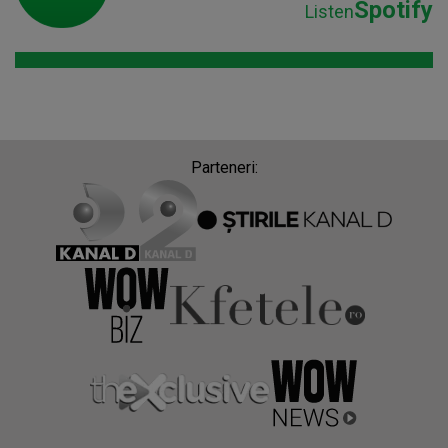
Spotify
Listen
Parteneri: