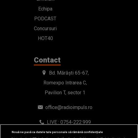
Echipa
PODCAST
Concursuri
HOT40
Contact
Bd. Mărăști 65-67,
Romexpo Intrarea C,
Pavilion T, sector 1
office@radioimpuls.ro
LIVE : 0754-222.999
WhatsApp: 0754-222.999
Nouă ne pasă ca datele tale personale să rămână confidențiale