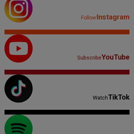
Instagram
Follow
YouTube
Subscribe
TikTok
Watch