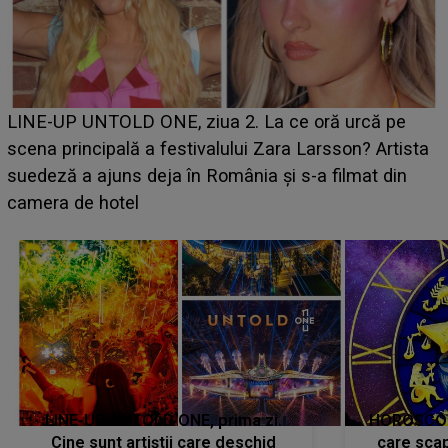
Ce a dezvăluit noua concurentă din "Casa Iubirii" l-a
luat prin surprindere pe Emanuel. CINE ESTE
BĂIATUL VIZAT de Alexandra?! Aflându-se în fața
faptului împlinit, A RECUNOSCUT IMEDIAT: "Am
avut..."
LINE-UP UNTOLD ONE, prima zi.
HOROSCOP 
Cine sunt artiștii care deschid
care scap