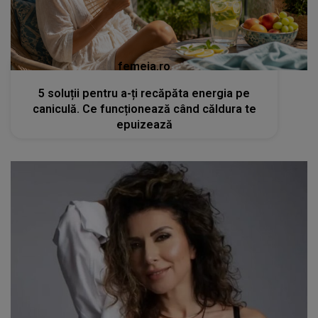
femeia.ro
5 soluții pentru a-ți recăpăta energia pe
caniculă. Ce funcționează când căldura te
epuizează