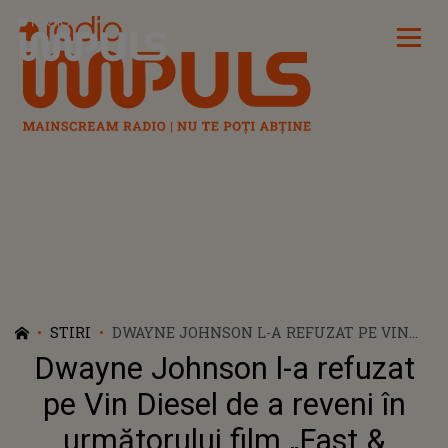
Radio Impuls
STIRI
DWAYNE JOHNSON L-A REFUZAT PE VIN
DIESEL DE A REVENI ÎN URMĂTORULUI
Dwayne Johnson l-a refuzat
FILM „FAST & FURIOUS”: „VOI SPRIJINI
ÎNTOTDEAUNA DISTRIBUŢIA, DAR NU
pe Vin Diesel de a reveni în
ESTE NICIO ŞANSĂ SĂ REVIN”
următorului film „Fast &