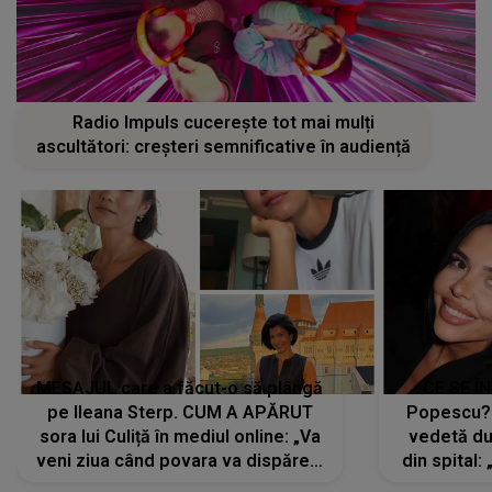
Radio Impuls cucerește tot mai mulți
ascultători: creșteri semnificative în audiență
MESAJUL care a făcut-o să plângă
CE SE Î
pe Ileana Sterp. CUM A APĂRUT
Popescu?
sora lui Culiță în mediul online: „Va
vedetă du
veni ziua când povara va dispărea,
din spital:
iar lacrimile...”