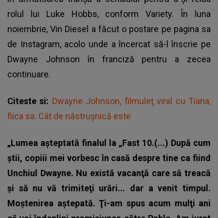
rolul lui Luke Hobbs, conform Variety. În luna
noiembrie, Vin Diesel a făcut o postare pe pagina sa
de Instagram, acolo unde a încercat să-l înscrie pe
Dwayne Johnson în franciză pentru a zecea
continuare.
Citeste si:
Dwayne Johnson, filmuleţ viral cu Tiana,
fiica sa. Cât de năstruşnică este
„Lumea aşteptată finalul la „Fast 10.(...) După cum
ştii, copiii mei vorbesc în casă despre tine ca fiind
Unchiul Dwayne. Nu există vacanţă care să treacă
şi să nu vă trimiteţi urări... dar a venit timpul.
Moştenirea aştepată. Ţi-am spus acum mulţi ani