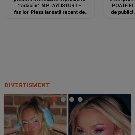
"rădăcini" ÎN PLAYLISTURILE
POATE FI
fanilor. Piesa lansată recent de
de public!
Ariana Grande îi face pe
a lansat V
ascultători SĂ O ASCULTE PE
REPEAT
DIVERTISMENT