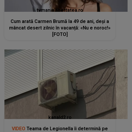
tvmania.libertatea.ro
Cum arată Carmen Brumă la 49 de ani, deși a
mâncat desert zilnic în vacanță: «Nu e noroc!»
[FOTO]
kanald2.ro
VIDEO
Teama de Legionella îi determină pe