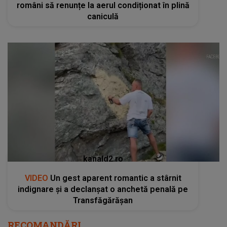
români să renunțe la aerul condiționat în plină
caniculă
kanald2.ro
VIDEO
Un gest aparent romantic a stârnit
indignare și a declanșat o anchetă penală pe
Transfăgărășan
RECOMANDĂRI