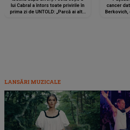
lui Cabral a întors toate privirile în
cancer dato
prima zi de UNTOLD: „Parcă ai altă
Berkovich, 
strălucire, emani putere,
accident ru
încredere, siguranță...”
Dacă nu 
LANSĂRI MUZICALE