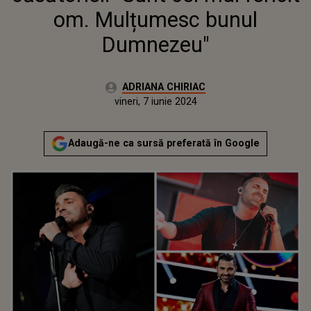
om. Mulțumesc bunul
Dumnezeu"
Autor:
ADRIANA CHIRIAC
Publicat:
vineri, 7 iunie 2024
Actualizat:
vineri, 7 iunie 2024
Adaugă-ne ca sursă preferată în Google