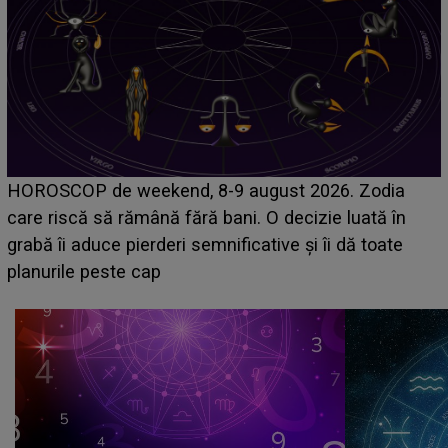
Emanuel a ținut ACEST DETALIU ASCUNS până
acum! În fața Alexandrei, concurentul din Casa Iubirii
face o MĂRTURISIRE NEAȘTEPTATĂ despre mama
sa: "I-am spus și ei în față, eu nu te iubesc pentru
că..."