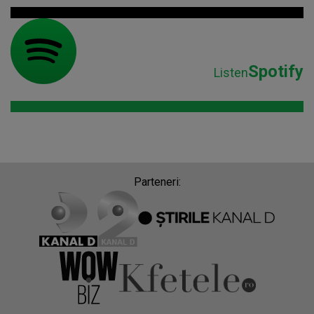
Spotify
Listen
Parteneri: