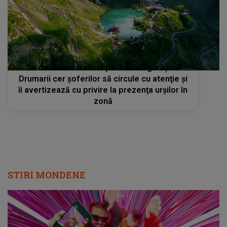
Se deschide traficul pe Transfăgărăşan!
Drumarii cer şoferilor să circule cu atenţie și
îi avertizează cu privire la prezenţa urşilor în
zonă
STIRI MONDENE