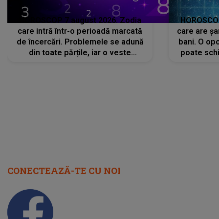
HOROSCOP 7 august 2026. Zodia
HOROSCOP 
care intră într-o perioadă marcată
care are șa
de încercări. Problemele se adună
bani. O opo
din toate părțile, iar o veste
poate schi
neașteptată îi dă planurile peste
la
cap
CONECTEAZĂ-TE CU NOI