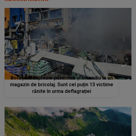
Botoşani! Explozie puternică și incendiu la un
magazin de bricolaj. Sunt cel puțin 13 victime
rănite în urma deflagrației