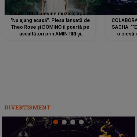
Când DORUL devine muzică, apare
Armin 
"Nu ajung acasă". Piesa lansată de
COLABORAR
Theo Rose și DOMINO îi poartă pe
SACHA: ""E
ascultători prin AMINTIRI și
o piesă 
REGĂSIRI, iar drumul emoțiilor
imediat pre
trece prin sufletul publicului:
cu mine șt
"Pentru toți cei care au plecat
păstrăm do
departe ca să le fie mai bine"
DIVERTISMENT