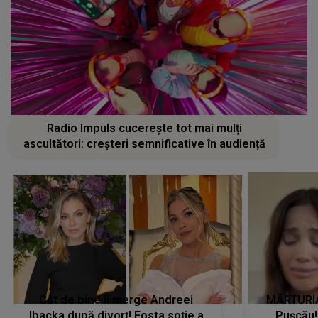
Radio Impuls cucerește tot mai mulți
ascultători: creșteri semnificative în audiență
Cât de bine îi merge Andreei
MĂRTURIA
Ibacka după divorț! Fosta soție a
Pușcău!