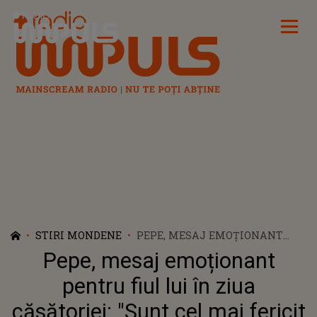
Radio Impuls
STIRI MONDENE
PEPE, MESAJ EMOȚIONANT
PENTRU FIUL LUI ÎN ZIUA
Pepe, mesaj emoționant
CĂSĂTORIEI: "SUNT CEL MAI
FERICIT OM. MULȚUMESC
pentru fiul lui în ziua
BUNUL DUMNEZEU"
căsătoriei: "Sunt cel mai fericit