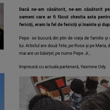
Dacă ne-am căsătorit, ne-am căsătorit pen
oameni care ar fi făcut chestia asta pentr
fericiți, eram la fel de fericiți și înainte și d
Pepe
se bucură din plin de viața de familie și
lui. Artistul are două fete, pe Rosa și pe Maria,
mai are un băiețel, pe nume Pepe Jr.,
împreună cu actuala parteneră, Yasmine Ody.