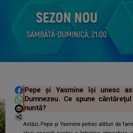
DISTRIBUIE ARTICOLUL
Pepe și Yasmine își unesc ast
Dumnezeu. Ce spune cântăreţul d
nuntă?
Astăzi, Pepe și Yasmine petrec alături de familie