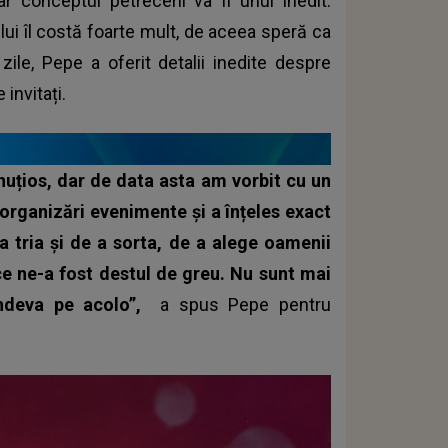
ar conceptul petrecerii va fi unul inedit.
ui îl costă foarte mult, de aceea speră ca
zile, Pepe a oferit detalii inedite despre
invitați.
uțios, dar de data asta am vorbit cu un
 organizări evenimente și a înțeles exact
 tria și de a sorta, de a alege oamenii
ce ne-a fost destul de greu. Nu sunt mai
undeva pe acolo”,
a spus Pepe pentru