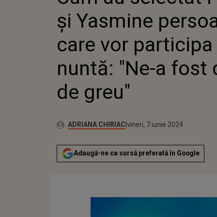
PARTICI
și Yasmine perso
"NE-A F
GREU"
care vor participa 
nuntă: "Ne-a fost 
de greu"
Publicat:
Autor:
vineri, 7 iunie 2024
Actualizat:
ADRIANA CHIRIAC
vineri, 7 iunie 2024
Adaugă-ne ca sursă preferată în Google