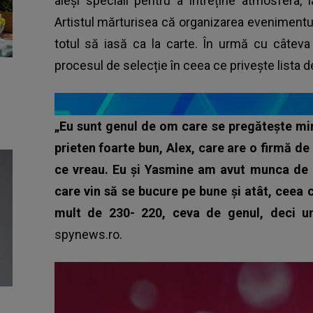
aleși speciali pentru a întreține atmosfera, i
Artistul mărturisea că organizarea evenimentul
totul să iasă ca la carte. În urmă cu câteva 
procesul de selecție în ceea ce privește lista de 
„Eu sunt genul de om care se pregătește min
prieten foarte bun, Alex, care are o firmă de
ce vreau. Eu și Yasmine am avut munca de a
care vin să se bucure pe bune și atât, ceea 
mult de 230- 220, ceva de genul, deci 
spynews.ro.