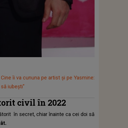
Cine îi va cununa pe artist și pe Yasmine:
să iubești"
orit civil în 2022
ătorit
în secret, chiar înainte ca cei doi să
ât.