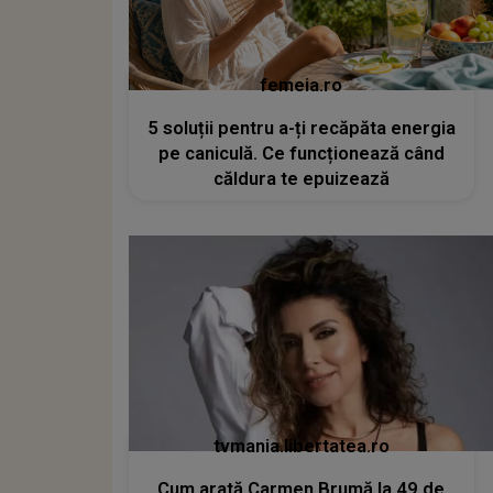
femeia.ro
5 soluții pentru a-ți recăpăta energia
pe caniculă. Ce funcționează când
căldura te epuizează
tvmania.libertatea.ro
Cum arată Carmen Brumă la 49 de