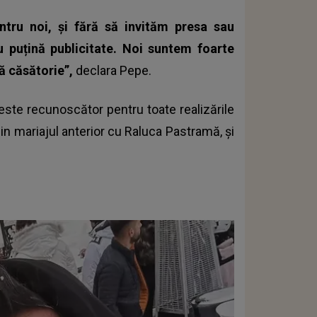
tru noi, și fără să invităm presa sau
u puțină publicitate. Noi suntem foarte
upă căsătorie”,
declara Pepe.
 este recunoscător pentru toate realizările
 din mariajul anterior cu Raluca Pastramă, și