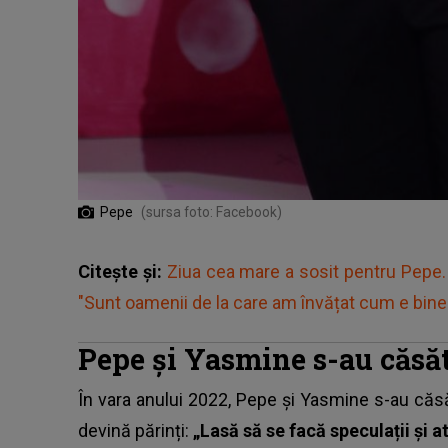
Pepe
(sursa foto: Facebook)
Citește și:
Ziua cea mare a sosit pentru Pepe. 
"Sunt oamenii de la care am învățat cum e bine 
Pepe și Yasmine s-au căsăt
În vara anului 2022,
Pepe și Yasmine s-au căs
devină părinți:
„Lasă să se facă speculații și at