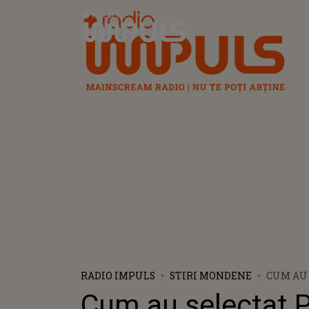
Radio Impuls
RADIO IMPULS
STIRI MONDENE
CUM AU
PEPE ȘI
Cum au selectat 
PERSOA