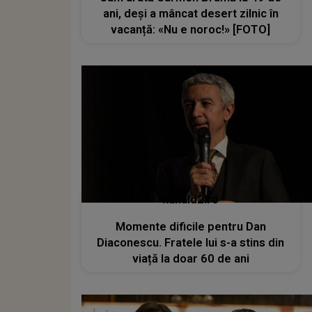
ani, deși a mâncat desert zilnic în
vacanță: «Nu e noroc!» [FOTO]
kanald2.ro
Momente dificile pentru Dan
Diaconescu. Fratele lui s-a stins din
viață la doar 60 de ani