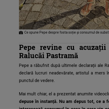
Ce spune Pepe despre fosta soție și consumul de subst
Pepe revine cu acuzații
Ralucăi Pastramă
Pepe
a răbufnit după ultimele declarații ale 
declară lucruri neadevărate, artistul a mers 
punctul de vedere.
Mai mult chiar, el a prezentat anumite videoclip
depuse în instanță. Nu am depus tot, ce a 
interesează consumul în casa în care vin co