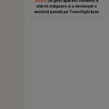
VIDEO
Un gest aparent romantic a
stârnit indignare și a declanșat o
anchetă penală pe Transfăgărășan