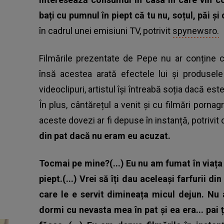
bați cu pumnul în piept că tu nu, soțul, păi ș
în cadrul unei emisiuni TV, potrivit
spynewsro.
Filmările prezentate de Pepe nu ar conține 
însă acestea arată efectele lui și produsel
videoclipuri, artistul își întreabă soția dacă es
În plus, cântărețul a venit și cu filmări pornag
aceste dovezi ar fi depuse în instanță, potrivit d
din pat dacă nu eram eu acuzat.
Tocmai pe mine?(...) Eu nu am fumat în viața 
piept.(...) Vrei să îți dau aceleași farfurii 
care le e servit dimineața micul dejun. Nu 
dormi cu nevasta mea în pat și ea era... pai 