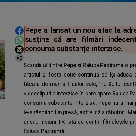
DISTRIBUIE ARTICOLUL
Pepe a lansat un nou atac la adr
susține că are filmări indece
consumă substanțe interzise.
Scandalul dintre Pepe și Raluca Pastrama ia pr
artistul și fosta soție continuă să își aducă 
făcute de mama fiicelor sale, îndrăgitul cân
videoclipurile interzise în care apare Raluca P
consuma substanțe interzise. Pepe nu a mai p
le-a răspândit în presă, astfel că a răbufnit. Mai
unei emisiuni TV. Iată ce conțin filmulețele p
Raluca Pastramă.