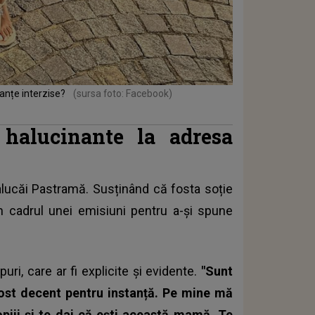
anțe interzise?
(sursa foto: Facebook)
 halucinante la adresa
Ralucăi Pastramă. Susținând că fosta soție
în cadrul unei emisiuni pentru a-și spune
uri, care ar fi explicite și evidente.
"Sunt
fost decent pentru instanță. Pe mine mă
piii și te dai că ești această mamă. Te