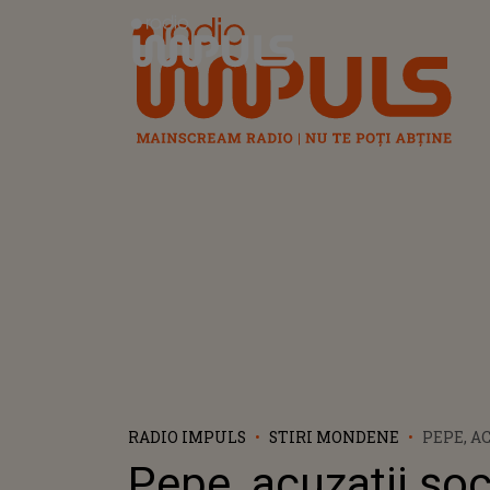
Radio Impuls
RADIO IMPULS
STIRI MONDENE
PEPE, A
ȘOCANTE
Pepe, acuzații șo
RALUCĂ