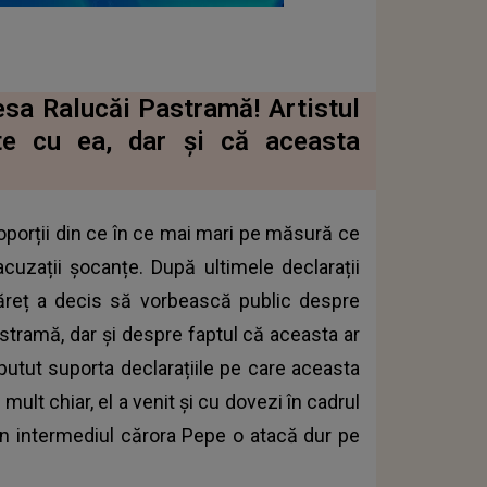
esa Ralucăi Pastramă! Artistul
nte cu ea, dar și că aceasta
oporții din ce în ce mai mari pe măsură ce
acuzații șocanțe. După ultimele declarații
tăreț a decis să vorbească public despre
astramă, dar și despre faptul că aceasta ar
utut suporta declarațiile pe care aceasta
 mult chiar, el a venit și cu dovezi în cadrul
rin intermediul cărora Pepe o atacă dur pe