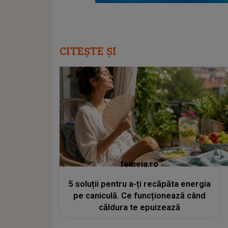
CITEȘTE ȘI
femeia.ro
5 soluții pentru a-ți recăpăta energia
pe caniculă. Ce funcționează când
căldura te epuizează