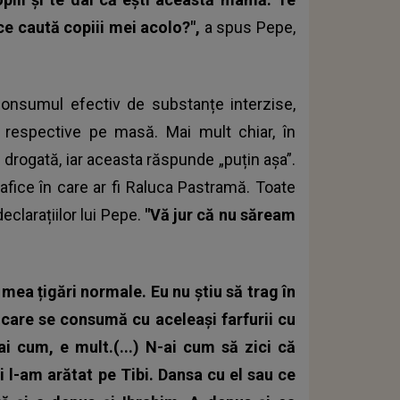
i ce caută copiii mei acolo?",
a spus Pepe,
consumul efectiv de substanțe interzise,
e respective pe masă. Mai mult chiar, în
te drogată, iar aceasta răspunde „puțin așa”.
rafice în care ar fi Raluca Pastramă. Toate
eclarațiilor lui Pepe.
"Vă jur că nu săream
mea țigări normale. Eu nu știu să trag în
din care se consumă cu aceleași farfurii cu
ai cum, e mult.(...) N-ai cum să zici că
ți l-am arătat pe Tibi. Dansa cu el sau ce