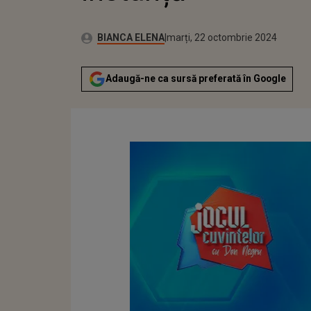
Autor:
Publicat:
BIANCA ELENA
marți, 22 octombrie 2024
Adaugă-ne ca sursă preferată în Google