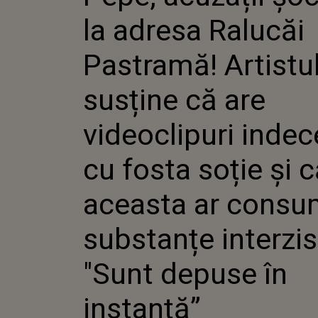
ARTISTU
la adresa Ralucăi
ARE VID
INDECEN
SOȚIE Ș
Pastramă! Artistu
CONSUM
INTERZI
susține că are
DEPUSE 
videoclipuri inde
cu fosta soție și 
aceasta ar cons
substanțe interzis
"Sunt depuse în
instanță”