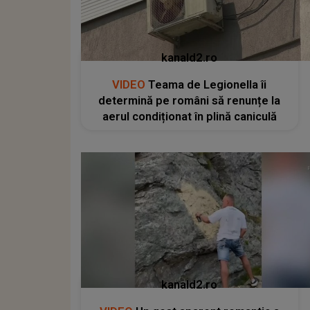
kanald2.ro
VIDEO
Teama de Legionella îi
determină pe români să renunțe la
aerul condiționat în plină caniculă
kanald2.ro