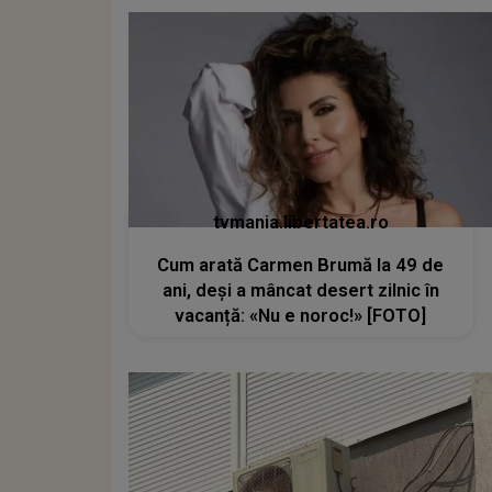
tvmania.libertatea.ro
Cum arată Carmen Brumă la 49 de
ani, deși a mâncat desert zilnic în
vacanță: «Nu e noroc!» [FOTO]