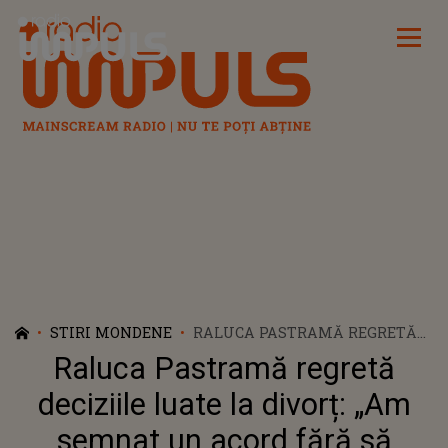
Radio Impuls
STIRI MONDENE
RALUCA PASTRAMĂ REGRETĂ
DECIZIILE LUATE LA DIVORȚ:
Raluca Pastramă regretă
„AM SEMNAT UN ACORD FĂRĂ
SĂ ÎNȚELEG CE IMPLICĂ”
deciziile luate la divorț: „Am
semnat un acord fără să