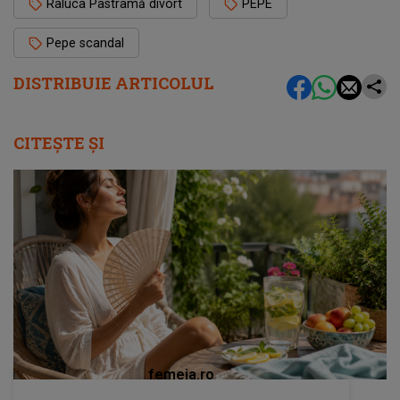
Raluca Pastramă divort
PEPE
Pepe scandal
DISTRIBUIE ARTICOLUL
CITEȘTE ȘI
femeia.ro