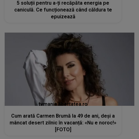
5 soluții pentru a-ți recăpăta energia pe
caniculă. Ce funcționează când căldura te
epuizează
tvmania.libertatea.ro
Cum arată Carmen Brumă la 49 de ani, deși a
mâncat desert zilnic în vacanță: «Nu e noroc!»
[FOTO]