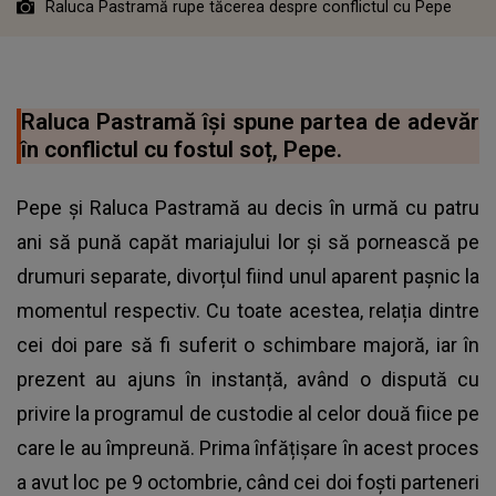
Raluca Pastramă rupe tăcerea despre conflictul cu Pepe
Raluca Pastramă își spune partea de adevăr
în conflictul cu fostul soț, Pepe.
Pepe și Raluca Pastramă au decis în urmă cu patru
ani să pună capăt mariajului lor și să pornească pe
drumuri separate, divorțul fiind unul aparent pașnic la
momentul respectiv. Cu toate acestea, relația dintre
cei doi pare să fi suferit o schimbare majoră, iar în
prezent au ajuns în instanță, având o dispută cu
privire la programul de custodie al celor două fiice pe
care le au împreună. Prima înfățișare în acest proces
a avut loc pe 9 octombrie, când cei doi foști parteneri