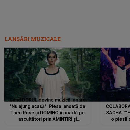
LANSĂRI MUZICALE
Când DORUL devine muzică, apare
Armin 
"Nu ajung acasă". Piesa lansată de
COLABORAR
Theo Rose și DOMINO îi poartă pe
SACHA: ""E
ascultători prin AMINTIRI și
o piesă 
REGĂSIRI, iar drumul emoțiilor
imediat pre