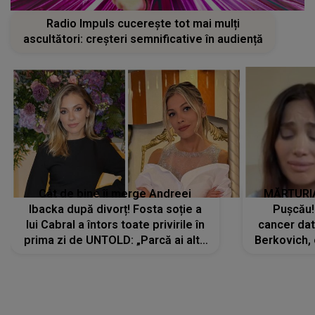
Radio Impuls cucerește tot mai mulți
ascultători: creșteri semnificative în audiență
Cât de bine îi merge Andreei
MĂRTURIA
Ibacka după divorț! Fosta soție a
Pușcău!
lui Cabral a întors toate privirile în
cancer dato
prima zi de UNTOLD: „Parcă ai altă
Berkovich, 
strălucire, emani putere,
accident ru
încredere, siguranță...”
Dacă nu 