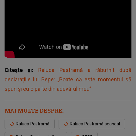
Citește și:
Raluca Pastramă a răbufnit după
declarațiile lui Pepe: „Poate că este momentul să
spun și eu o parte din adevărul meu”
MAI MULTE DESPRE:
Raluca Pastramă
Raluca Pastramă scandal