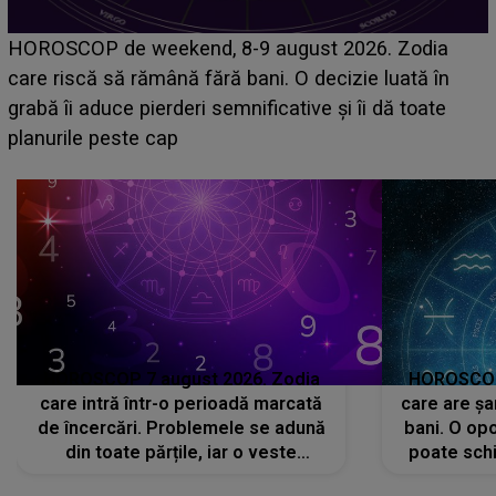
Emanuel a ținut ACEST DETALIU ASCUNS până
acum! În fața Alexandrei, concurentul din Casa Iubirii
face o MĂRTURISIRE NEAȘTEPTATĂ despre mama
sa: "I-am spus și ei în față, eu nu te iubesc pentru
că..."
HOROSCOP 7 august 2026. Zodia
HOROSCOP 
care intră într-o perioadă marcată
care are șa
de încercări. Problemele se adună
bani. O opo
din toate părțile, iar o veste
poate schi
neașteptată îi dă planurile peste
la