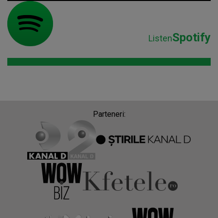
Spotify
Listen
Parteneri: