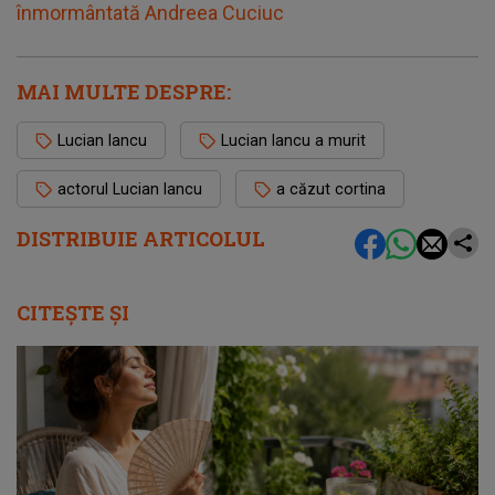
înmormântată Andreea Cuciuc
MAI MULTE DESPRE:
Lucian Iancu
Lucian Iancu a murit
actorul Lucian Iancu
a căzut cortina
DISTRIBUIE ARTICOLUL
CITEȘTE ȘI