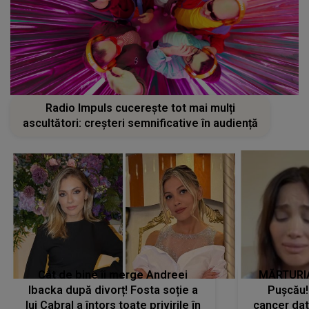
Radio Impuls cucerește tot mai mulți
ascultători: creșteri semnificative în audiență
Cât de bine îi merge Andreei
MĂRTURIA
Ibacka după divorț! Fosta soție a
Pușcău!
lui Cabral a întors toate privirile în
cancer dato