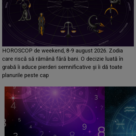
Emanuel a ținut ACEST DETALIU ASCUNS până
acum! În fața Alexandrei, concurentul din Casa Iubirii
face o MĂRTURISIRE NEAȘTEPTATĂ despre mama
sa: "I-am spus și ei în față, eu nu te iubesc pentru
că..."