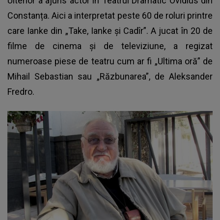
Ulterior a ajuns actor în Teatrul Dramatic Ovidius din
Constanța. Aici a interpretat peste 60 de roluri printre
care Ianke din „Take, Ianke și Cadîr”. A jucat în 20 de
filme de cinema și de televiziune, a regizat
numeroase piese de teatru cum ar fi „Ultima oră” de
Mihail Sebastian sau „Răzbunarea”, de Aleksander
Fredro.