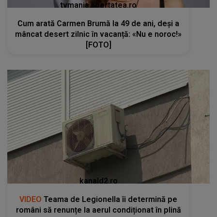
tvmania.libertatea.ro
Cum arată Carmen Brumă la 49 de ani, deși a
mâncat desert zilnic în vacanță: «Nu e noroc!»
[FOTO]
kanald2.ro
VIDEO
Teama de Legionella îi determină pe
români să renunțe la aerul condiționat în plină