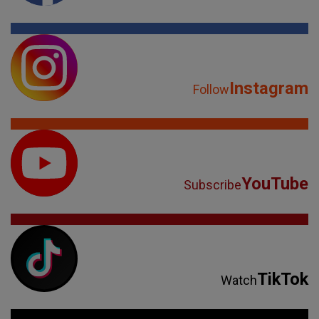
Instagram
Follow
YouTube
Subscribe
TikTok
Watch