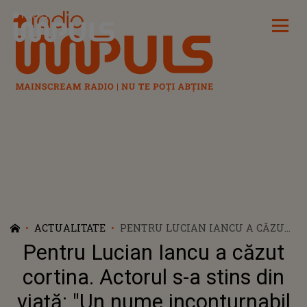
Radio Impuls
ACTUALITATE
PENTRU LUCIAN IANCU A CĂZUT
CORTINA. ACTORUL S-A STINS DIN
Pentru Lucian Iancu a căzut
VIAȚĂ: "UN NUME
INCONTURNABIL ÎN ISTORIA
cortina. Actorul s-a stins din
TEATRULUI". ECOUL APLAUZELOR
viață: "Un nume inconturnabil
A RĂMAS ÎN URMA SA