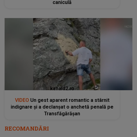
caniculă
kanald2.ro
VIDEO
Un gest aparent romantic a stârnit
indignare și a declanșat o anchetă penală pe
Transfăgărășan
RECOMANDĂRI