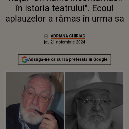
în istoria teatrului". Ecoul
aplauzelor a rămas în urma sa
Autor:
ADRIANA CHIRIAC
Publicat:
joi, 21 noiembrie 2024
Actualizat:
joi, 21 noiembrie 2024
Adaugă-ne ca sursă preferată în Google