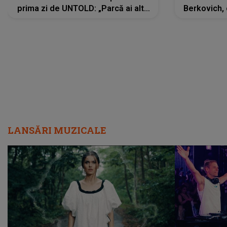
prima zi de UNTOLD: „Parcă ai altă
Berkovich, 
strălucire, emani putere,
accident ru
încredere, siguranță...”
Dacă nu 
LANSĂRI MUZICALE