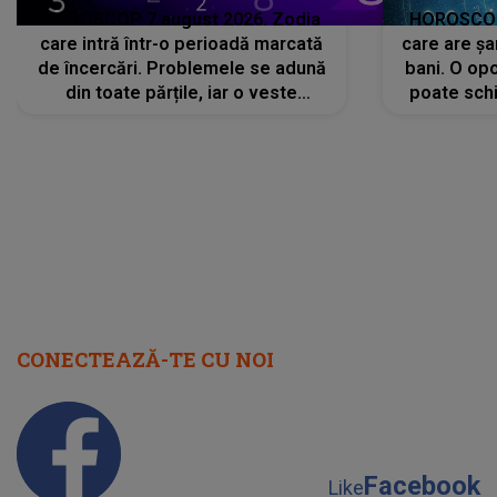
HOROSCOP 7 august 2026. Zodia
HOROSCOP 
care intră într-o perioadă marcată
care are șa
de încercări. Problemele se adună
bani. O opo
din toate părțile, iar o veste
poate schi
neașteptată îi dă planurile peste
la
cap
CONECTEAZĂ-TE CU NOI
Facebook
Like