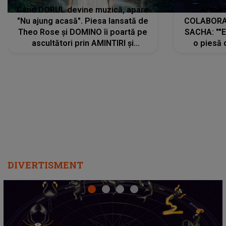
Când DORUL devine muzică, apare
Armin 
"Nu ajung acasă". Piesa lansată de
COLABORAR
Theo Rose și DOMINO îi poartă pe
SACHA: ""E
ascultători prin AMINTIRI și
o piesă 
REGĂSIRI, iar drumul emoțiilor
imediat pre
trece prin sufletul publicului:
cu mine șt
"Pentru toți cei care au plecat
păstrăm do
departe ca să le fie mai bine"
DIVERTISMENT