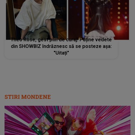
Theo Rose, gest plin de curaj! Puține vedete
din SHOWBIZ îndrăznesc să se posteze așa:
"Uitați"
STIRI MONDENE