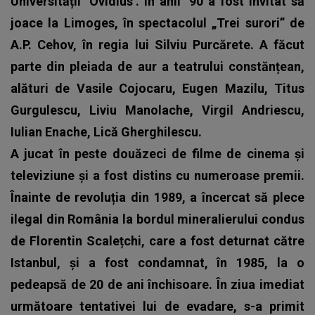
Universității ‘Ovidius’. În anii ’90 a fost invitat să
joace la Limoges, în spectacolul „Trei surori” de
A.P. Cehov, în regia lui Silviu Purcărete. A făcut
parte din pleiada de aur a teatrului constănțean,
alături de Vasile Cojocaru, Eugen Mazilu, Titus
Gurgulescu, Liviu Manolache, Virgil Andriescu,
Iulian Enache, Lică Gherghilescu.
A jucat în peste douăzeci de filme de cinema și
televiziune și a fost distins cu numeroase premii.
Înainte de revoluția din 1989, a încercat să plece
ilegal din România la bordul mineralierului condus
de Florentin Scalețchi, care a fost deturnat către
Istanbul, și a fost condamnat, în 1985, la o
pedeapsă de 20 de ani închisoare. În ziua imediat
următoare tentativei lui de evadare, s-a primit