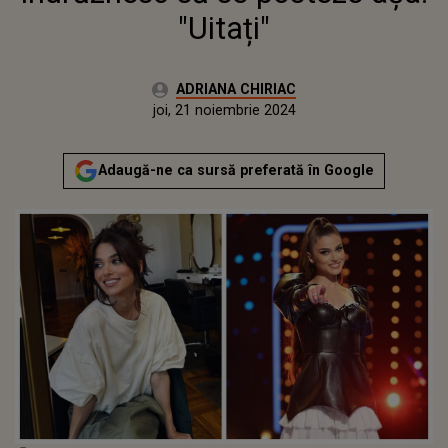
"Uitați"
Autor:
ADRIANA CHIRIAC
Publicat:
joi, 21 noiembrie 2024
Actualizat:
joi, 21 noiembrie 2024
Adaugă-ne ca sursă preferată în Google