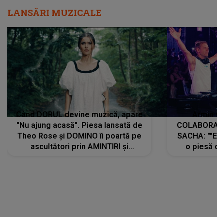
LANSĂRI MUZICALE
Când DORUL devine muzică, apare
Armin 
"Nu ajung acasă". Piesa lansată de
COLABORAR
Theo Rose și DOMINO îi poartă pe
SACHA: ""E
ascultători prin AMINTIRI și
o piesă 
REGĂSIRI, iar drumul emoțiilor
imediat pre
trece prin sufletul publicului:
cu mine șt
"Pentru toți cei care au plecat
păstrăm do
departe ca să le fie mai bine"