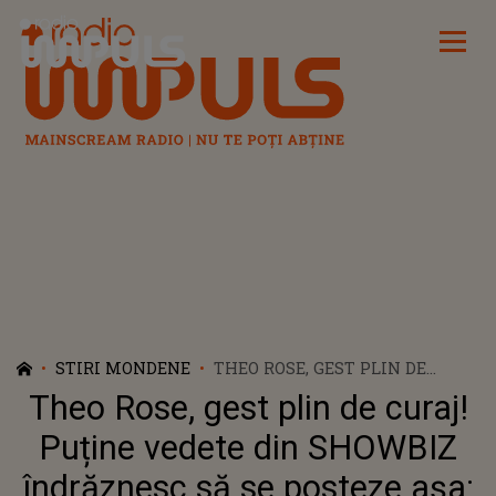
Radio Impuls
STIRI MONDENE
THEO ROSE, GEST PLIN DE
CURAJ! PUȚINE VEDETE DIN
Theo Rose, gest plin de curaj!
SHOWBIZ ÎNDRĂZNESC SĂ SE
POSTEZE AȘA: "UITAȚI"
Puține vedete din SHOWBIZ
îndrăznesc să se posteze așa: