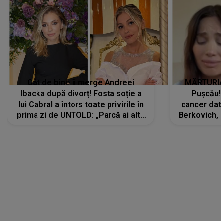
Cât de bine îi merge Andreei
MĂRTURIA
Ibacka după divorț! Fosta soție a
Pușcău!
lui Cabral a întors toate privirile în
cancer dato
prima zi de UNTOLD: „Parcă ai altă
Berkovich, 
strălucire, emani putere,
accident ru
încredere, siguranță...”
Dacă nu 