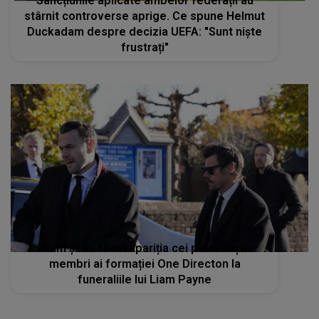
Sancțiunile aplicate ambelor federații au
stârnit controverse aprige. Ce spune Helmut
Duckadam despre decizia UEFA: "Sunt niște
frustrați"
Cum și-au făcut apariția cei patru foști
membri ai formației One Directon la
funeraliile lui Liam Payne