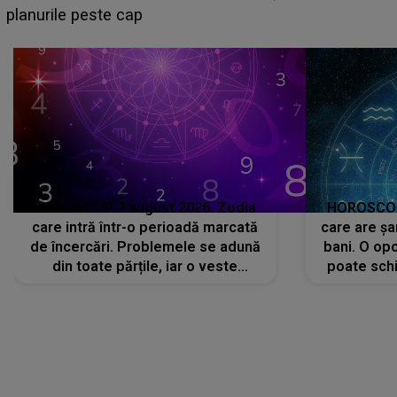
sa: "I-am spus și ei în față, eu nu te iubesc pentru
că..."
HOROSCOP 7 august 2026. Zodia
HOROSCOP 
care intră într-o perioadă marcată
care are șa
de încercări. Problemele se adună
bani. O opo
din toate părțile, iar o veste
poate schi
neașteptată îi dă planurile peste
la
cap