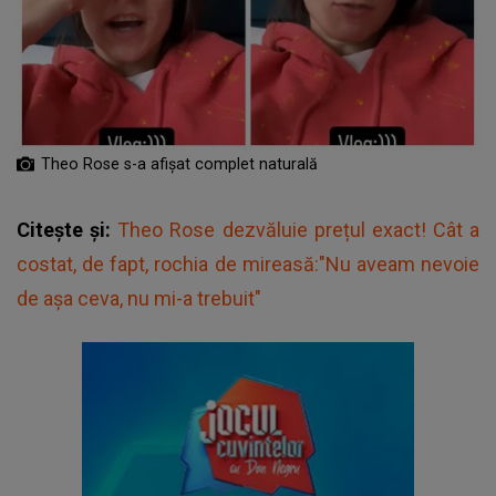
Theo Rose s-a afișat complet naturală
Citește și:
Theo Rose dezvăluie prețul exact! Cât a
costat, de fapt, rochia de mireasă:"Nu aveam nevoie
de așa ceva, nu mi-a trebuit"