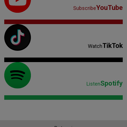
YouTube
Subscribe
TikTok
Watch
Spotify
Listen