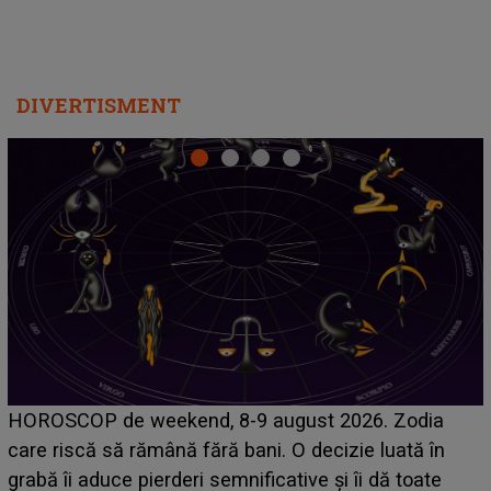
DIVERTISMENT
Emanuel a ținut ACEST DETALIU ASCUNS până
acum! În fața Alexandrei, concurentul din Casa Iubirii
face o MĂRTURISIRE NEAȘTEPTATĂ despre mama