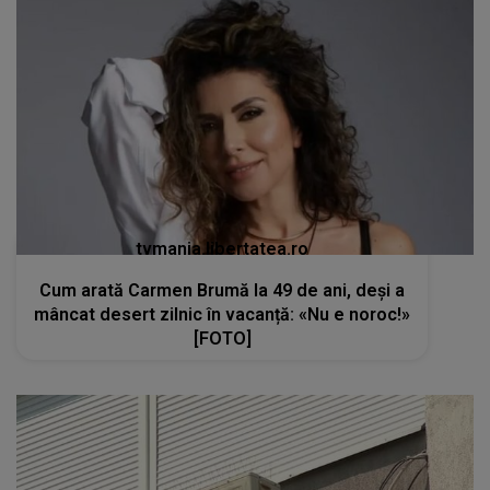
tvmania.libertatea.ro
Cum arată Carmen Brumă la 49 de ani, deși a
mâncat desert zilnic în vacanță: «Nu e noroc!»
[FOTO]