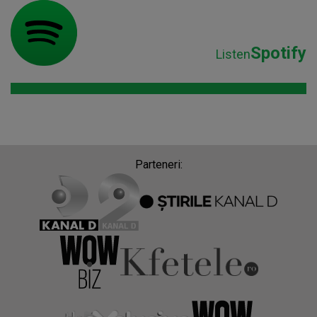
Spotify
Listen
Parteneri: