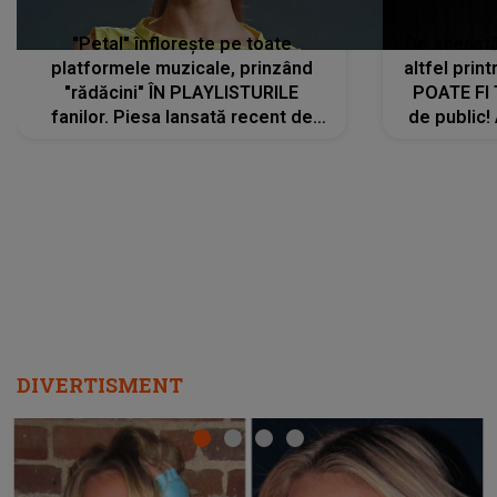
"Petal" înflorește pe toate
De această 
platformele muzicale, prinzând
altfel prin
"rădăcini" ÎN PLAYLISTURILE
POATE FI
fanilor. Piesa lansată recent de
de public!
Ariana Grande îi face pe
a lansat V
ascultători SĂ O ASCULTE PE
REPEAT
DIVERTISMENT