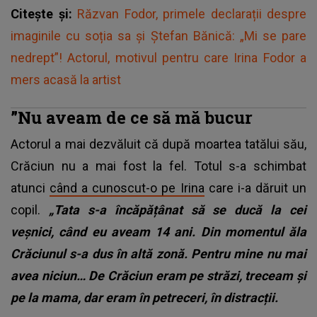
Citește și:
Răzvan Fodor, primele declarații despre
imaginile cu soția sa și Ștefan Bănică: „Mi se pare
nedrept”! Actorul, motivul pentru care Irina Fodor a
mers acasă la artist
”Nu aveam de ce să mă bucur
Actorul a mai dezvăluit că după moartea tatălui său,
Crăciun nu a mai fost la fel. Totul s-a schimbat
atunci
când a cunoscut-o pe Irina
care i-a dăruit un
copil.
„Tata s-a încăpățânat să se ducă la cei
veșnici, când eu aveam 14 ani. Din momentul ăla
Crăciunul s-a dus în altă zonă. Pentru mine nu mai
avea niciun… De Crăciun eram pe străzi, treceam și
pe la mama, dar eram în petreceri, în distracții.