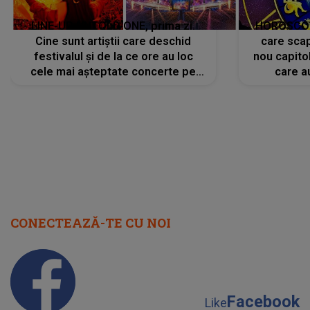
LINE-UP UNTOLD ONE, prima zi.
HOROSCOP 
Cine sunt artiștii care deschid
care scap
festivalul și de la ce ore au loc
nou capitol
cele mai așteptate concerte pe
care a
scena principală?
perioadă 
CONECTEAZĂ-TE CU NOI
Facebook
Like