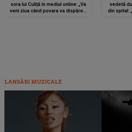
sora lui Culiță în mediul online: „Va
vedetă du
veni ziua când povara va dispărea,
din spital:
iar lacrimile...”
LANSĂRI MUZICALE