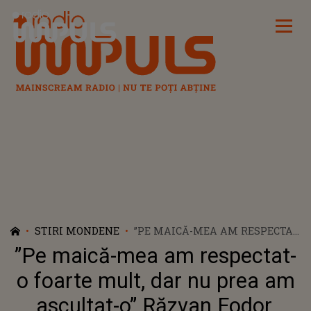
Radio Impuls
STIRI MONDENE
”PE MAICĂ-MEA AM RESPECTAT-
O FOARTE MULT, DAR NU PREA
”Pe maică-mea am respectat-
AM ASCULTAT-O” RĂZVAN
FODOR, DEZVĂLUIRI
o foarte mult, dar nu prea am
DUREROASE DESPRE MOARTEA
ascultat-o” Răzvan Fodor,
TATĂLUI SĂU