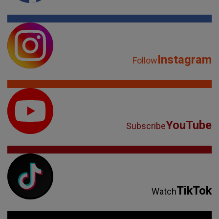
Instagram
Follow
YouTube
Subscribe
TikTok
Watch