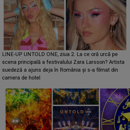
Ce a dezvăluit noua concurentă din "Casa Iubirii" l-a
luat prin surprindere pe Emanuel. CINE ESTE
BĂIATUL VIZAT de Alexandra?! Aflându-se în fața
faptului împlinit, A RECUNOSCUT IMEDIAT: "Am
avut..."