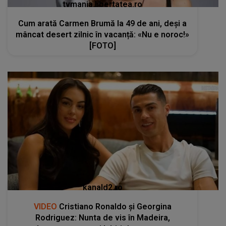
tvmania.libertatea.ro
Cum arată Carmen Brumă la 49 de ani, deși a
mâncat desert zilnic în vacanță: «Nu e noroc!»
[FOTO]
kanald2.ro
VIDEO
Cristiano Ronaldo și Georgina
Rodriguez: Nunta de vis în Madeira,