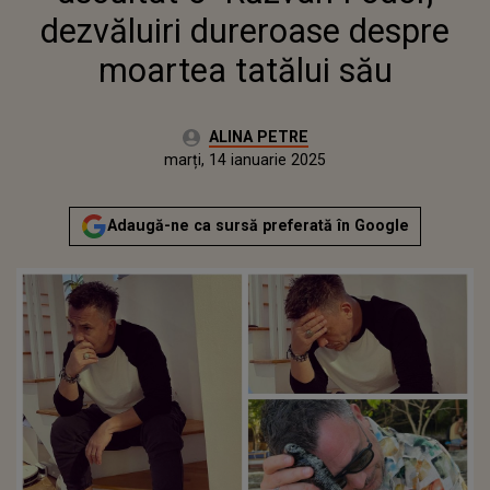
dezvăluiri dureroase despre
moartea tatălui său
Autor:
ALINA PETRE
Publicat:
duminică, 14 ianuarie 2024
Actualizat:
marți, 14 ianuarie 2025
Adaugă-ne ca sursă preferată în Google