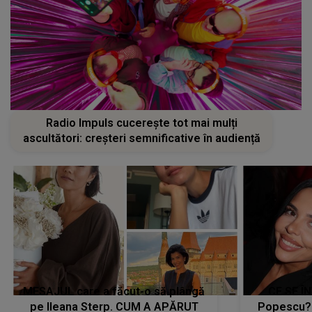
Radio Impuls cucerește tot mai mulți
ascultători: creșteri semnificative în audiență
MESAJUL care a făcut-o să plângă
CE SE Î
pe Ileana Sterp. CUM A APĂRUT
Popescu?