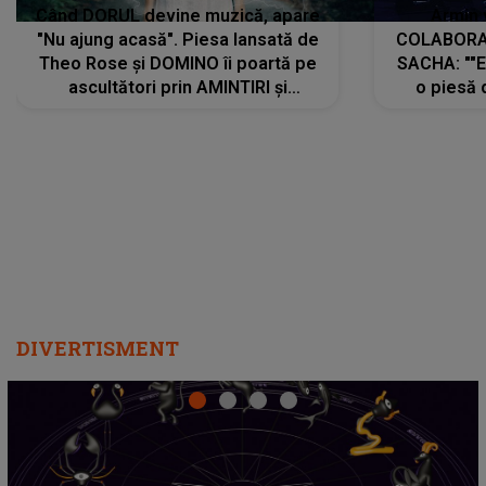
Când DORUL devine muzică, apare
Armin 
"Nu ajung acasă". Piesa lansată de
COLABORAR
Theo Rose și DOMINO îi poartă pe
SACHA: ""E
ascultători prin AMINTIRI și
o piesă 
REGĂSIRI, iar drumul emoțiilor
imediat pre
trece prin sufletul publicului:
cu mine șt
"Pentru toți cei care au plecat
păstrăm do
departe ca să le fie mai bine"
DIVERTISMENT