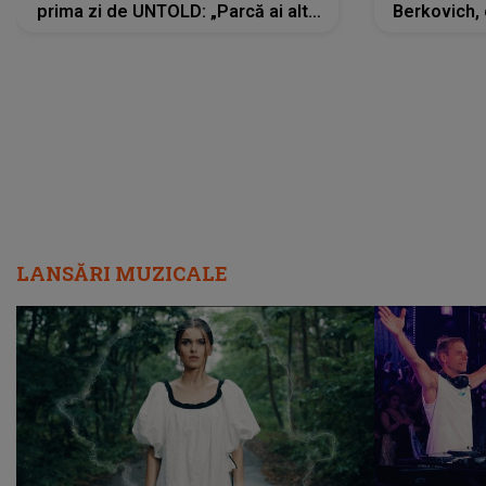
prima zi de UNTOLD: „Parcă ai altă
Berkovich, 
strălucire, emani putere,
accident ru
încredere, siguranță...”
Dacă nu 
LANSĂRI MUZICALE