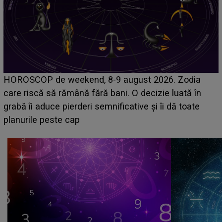
Emanuel a ținut ACEST DETALIU ASCUNS până
acum! În fața Alexandrei, concurentul din Casa Iubirii
face o MĂRTURISIRE NEAȘTEPTATĂ despre mama
sa: "I-am spus și ei în față, eu nu te iubesc pentru
că..."