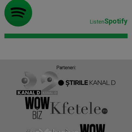
Spotify
Listen
Parteneri: