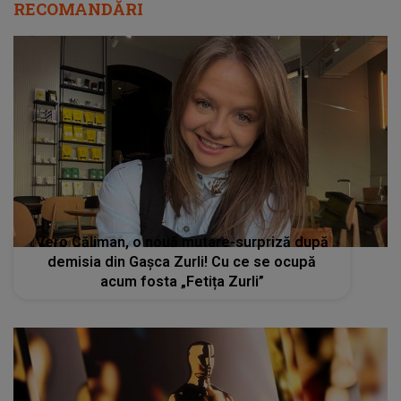
RECOMANDĂRI
Vero Căliman, o nouă mutare-surpriză după
demisia din Gașca Zurli! Cu ce se ocupă
acum fosta „Fetița Zurli”