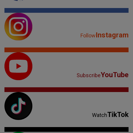
Instagram
Follow
YouTube
Subscribe
TikTok
Watch