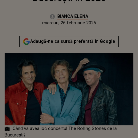
Autor:
BIANCA ELENA
Publicat:
miercuri, 26 februarie 2025
Actualizat:
miercuri, 26 februarie 2025
Adaugă-ne ca sursă preferată în Google
Când va avea loc concertul The Rolling Stones de la
București?