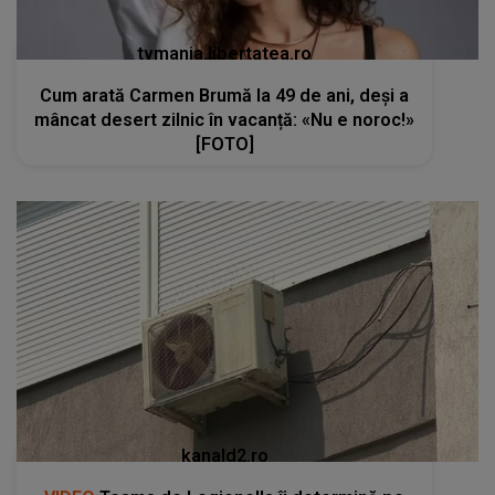
tvmania.libertatea.ro
Cum arată Carmen Brumă la 49 de ani, deși a
mâncat desert zilnic în vacanță: «Nu e noroc!»
[FOTO]
kanald2.ro