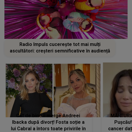
Radio Impuls cucerește tot mai mulți
ascultători: creșteri semnificative în audiență
Cât de bine îi merge Andreei
MĂRTURIA
Ibacka după divorț! Fosta soție a
Pușcău!
lui Cabral a întors toate privirile în
cancer dato