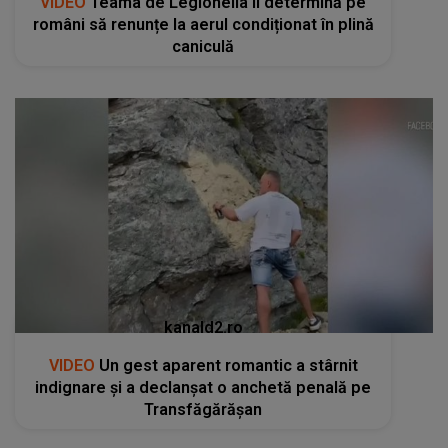
VIDEO
Teama de Legionella îi determină pe
români să renunțe la aerul condiționat în plină
caniculă
kanald2.ro
VIDEO
Un gest aparent romantic a stârnit
indignare și a declanșat o anchetă penală pe
Transfăgărășan