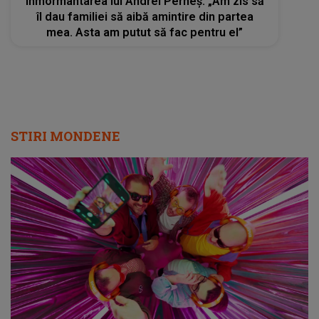
înmormântarea lui Andrei Perneș: „Am zis să
îl dau familiei să aibă amintire din partea
mea. Asta am putut să fac pentru el”
STIRI MONDENE