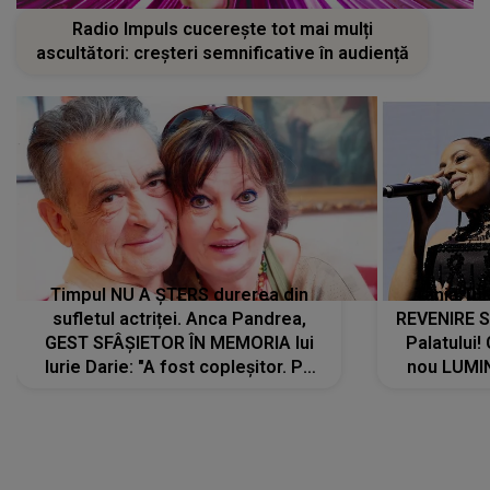
Radio Impuls cucerește tot mai mulți
ascultători: creșteri semnificative în audiență
Timpul NU A ȘTERS durerea din
Tania Tu
sufletul actriței. Anca Pandrea,
REVENIRE 
GEST SFÂȘIETOR ÎN MEMORIA lui
Palatului!
Iurie Darie: "A fost copleșitor. Pe
nou LUMI
măsură ce trece timpul parcă..."
pentru a
cântece no
care abia 