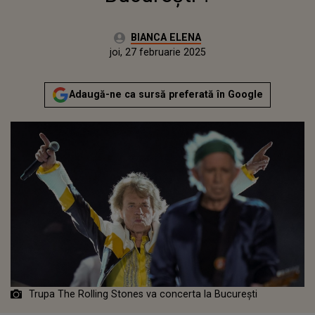
Autor:
BIANCA ELENA
Publicat:
joi, 27 februarie 2025
Actualizat:
joi, 27 februarie 2025
Adaugă-ne ca sursă preferată în Google
Trupa The Rolling Stones va concerta la București