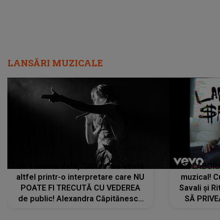
LANSĂRI MUZICALE
De această dată, "Dilaila" se simte
COLABORAR
altfel printr-o interpretare care NU
muzical! C
POATE FI TRECUTĂ CU VEDEREA
Savali și Ri
de public! Alexandra Căpitănescu
SĂ PRIV
a lansat VERSIUNEA LIVE a piesei