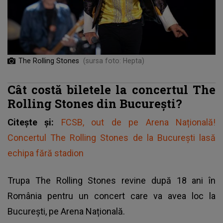
The Rolling Stones
(sursa foto: Hepta)
Cât costă biletele la concertul The
Rolling Stones din București?
Citește și:
FCSB, out de pe Arena Națională!
Concertul The Rolling Stones de la București lasă
echipa fără stadion
Trupa
The Rolling Stones
revine după 18 ani în
România pentru un concert care va avea loc la
București, pe Arena Națională.