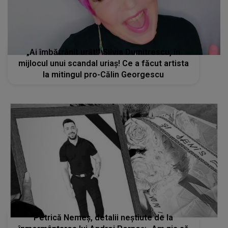
„Ai îmbătrânit urât!” Silvia Dumitrescu, în
mijlocul unui scandal uriaș! Ce a făcut artista
la mitingul pro-Călin Georgescu
Petrică Nemeș, detalii neștiute de la