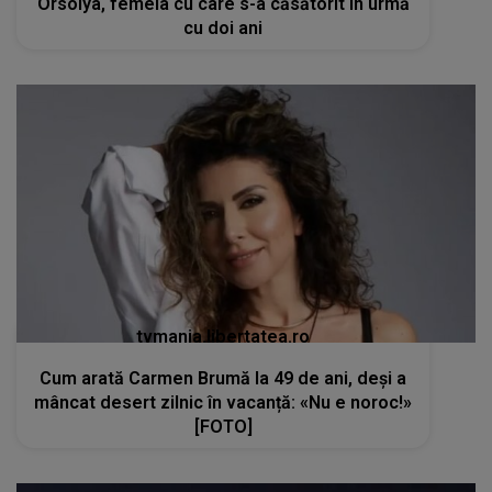
Orsolya, femeia cu care s-a căsătorit în urmă
cu doi ani
tvmania.libertatea.ro
Cum arată Carmen Brumă la 49 de ani, deși a
mâncat desert zilnic în vacanță: «Nu e noroc!»
[FOTO]