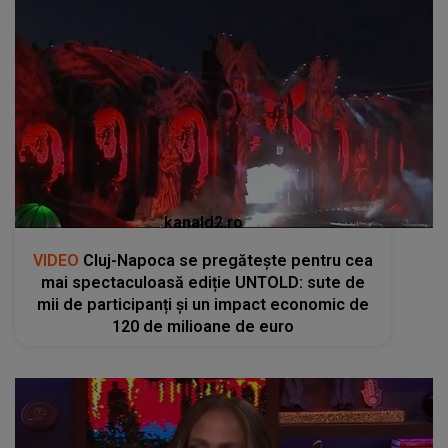
kanald2.ro
VIDEO
Cluj-Napoca se pregătește pentru cea
mai spectaculoasă ediție UNTOLD: sute de
mii de participanți și un impact economic de
120 de milioane de euro