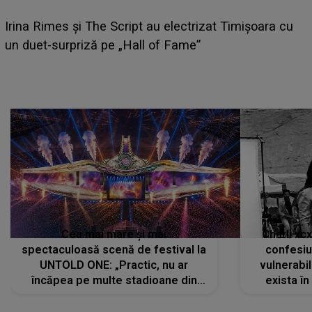
HOROSCOP 6 
 și The Script au electrizat Timișoara cu
câștige mai m
rpriză pe „Hall of Fame”
poate schimb
Cea mai mare și mai
Charli xc
spectaculoasă scenă de festival la
confesiu
UNTOLD ONE: „Practic, nu ar
vulnerabil
încăpea pe multe stadioane din
exista în
lume”. Evenimentul începe joi, 6
august 2026