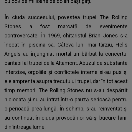
cu 559 de milioane de dolari câștigați.
În ciuda succesului, povestea trupei
The Rolling
Stones
a fost marcată de evenimente
controversate. În 1969, chitaristul Brian Jones s-a
înecat în piscina sa. Câteva luni mai târziu, Hells
Angels au înjunghiat mortal un bărbat la concertul
caritabil al trupei de la Altamont. Abuzul de substanțe
interzise, orgoliile și conflictele interne și-au pus și
ele amprenta asupra trecutului trupei, dar în tot acest
timp membrii The Rolling Stones nu s-au despărțit
niciodată și nu au intrat într-o pauză serioasă pentru
o perioadă prea lungă. În schimb, s-au reinventat și
au continuat în ciuda provocărilor să-și bucure fanii
din întreaga lume.