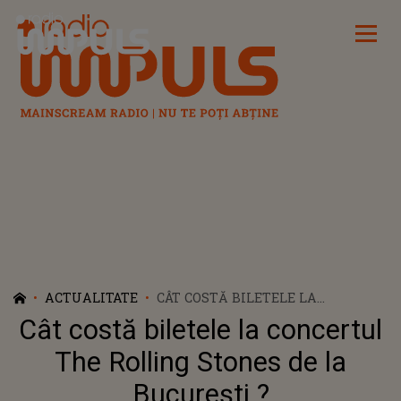
Radio Impuls
ACTUALITATE
CÂT COSTĂ BILETELE LA
CONCERTUL THE ROLLING STONES
Cât costă biletele la concertul
DE LA BUCUREȘTI ?
The Rolling Stones de la
București ?