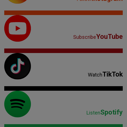
YouTube
Subscribe
TikTok
Watch
Spotify
Listen