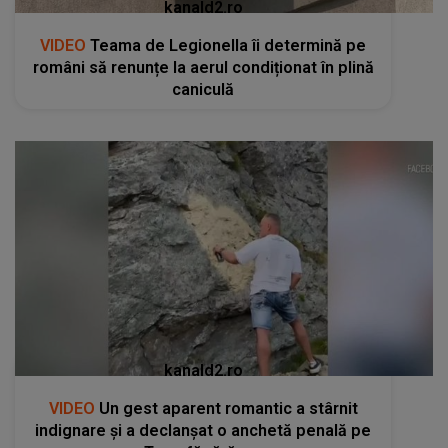
kanald2.ro
VIDEO
Teama de Legionella îi determină pe
români să renunțe la aerul condiționat în plină
caniculă
kanald2.ro
VIDEO
Un gest aparent romantic a stârnit
indignare și a declanșat o anchetă penală pe