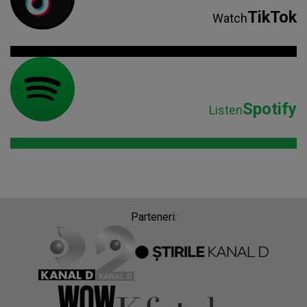
TikTok
Watch
Spotify
Listen
Parteneri: