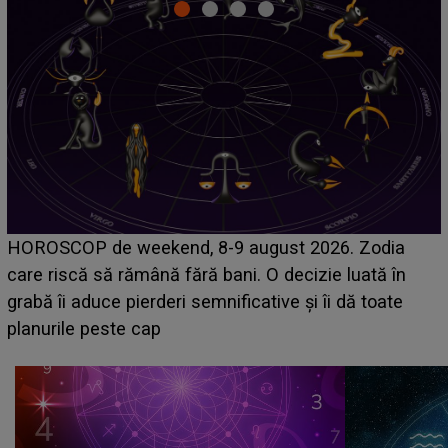
Emanuel a ținut ACEST DETALIU ASCUNS până
acum! În fața Alexandrei, concurentul din Casa Iubirii
face o MĂRTURISIRE NEAȘTEPTATĂ despre mama
sa: "I-am spus și ei în față, eu nu te iubesc pentru
că..."