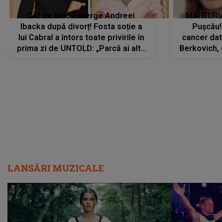
Cât de bine îi merge Andreei
MĂRTURIA
Ibacka după divorț! Fosta soție a
Pușcău!
lui Cabral a întors toate privirile în
cancer dato
prima zi de UNTOLD: „Parcă ai altă
Berkovich, 
strălucire, emani putere,
accident ru
încredere, siguranță...”
Dacă nu 
LANSĂRI MUZICALE