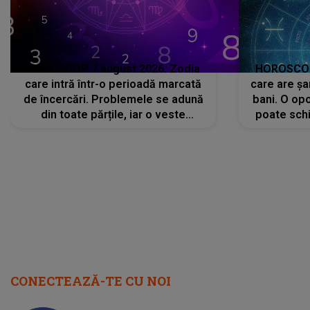
HOROSCOP 7 august 2026. Zodia
HOROSCOP 
care intră într-o perioadă marcată
care are șa
de încercări. Problemele se adună
bani. O opo
din toate părțile, iar o veste
poate schi
neașteptată îi dă planurile peste
la
cap
CONECTEAZĂ-TE CU NOI