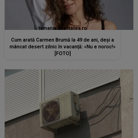
tvmania.libertatea.ro
Cum arată Carmen Brumă la 49 de ani, deși a
mâncat desert zilnic în vacanță: «Nu e noroc!»
[FOTO]