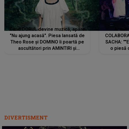
Când DORUL devine muzică, apare
Armin 
"Nu ajung acasă". Piesa lansată de
COLABORAR
Theo Rose și DOMINO îi poartă pe
SACHA: ""E
ascultători prin AMINTIRI și
o piesă 
REGĂSIRI, iar drumul emoțiilor
imediat pre
trece prin sufletul publicului:
cu mine șt
"Pentru toți cei care au plecat
păstrăm do
departe ca să le fie mai bine"
DIVERTISMENT