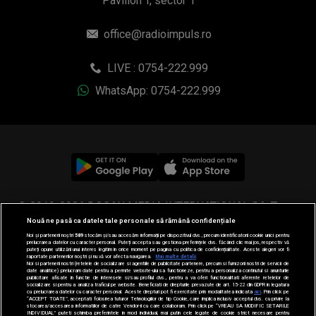
Pavilion T, sector 1
office@radioimpuls.ro
LIVE : 0754-222.999
WhatsApp: 0754-222.999
© 2019-2026 DOGAN MEDIA INTERNATIONAL SA, Toate
Nouă ne pasă ca datele tale personale să rămână confidențiale
drepturile rezervate.
Noi și partenerii noștri
589
stocăm și/sau accesăm informații pe dispozitivul dvs., precum identificatorii cookie unici pentru
prelucrarea datelor cu caracter personal. Puteți accepta sau gestiona preferințele dvs. făcând clic mai jos, respectiv vă
puteți opune utilizării unui interes legitim în orice moment pe pagina cu politica de confidențialitate. Aceste alegeri vor fi
raportate partenerilor noștri și nu vă vor afecta navigarea.
Mai multe detalii
Noi si partenerii nostri (retelele de socializare si agentiile de publicitate partenere, precum si furnizorii nostri de servicii de
date analitice) prelucram date pentru a permite website-ului sa functioneze, pentru a personaliza continutul si anunturile
publicitare afisate in functie de interesele si/sau profilul dvs., pentru a va oferi functionalitati aferente retelelor de
socializare si pentru a analiza traficul pe website. Beneficiati de drepturile prevazute de art. 15-22 din GDPR in legatura
cu prelucrarea datelor cu caracter personal. Aceste drepturi pot fi exercitate prin modalitatea indicata
aici
. Prin click pe
“ACCEPT TOATE”, acceptati folosirea tuturor Tehnologiilor de tip Cookie, care implica inclusiv acceptul dvs. cu privire la
stocarea/accesarea informatiilor de catre Vendor-ii cu care colaboram. Prin click pe “VREAU SA MODIFIC SETARILE
INDIVIDUAL” puteti schimba preferintele in mod individual, mai putin cele legate de cookie strict necesare pentru