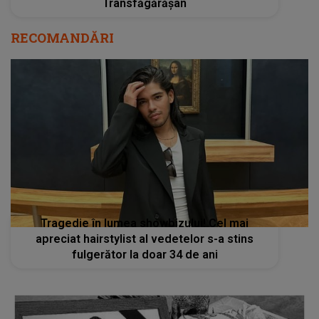
Transfăgărășan
RECOMANDĂRI
Tragedie în lumea showbizului! Cel mai
apreciat hairstylist al vedetelor s-a stins
fulgerător la doar 34 de ani