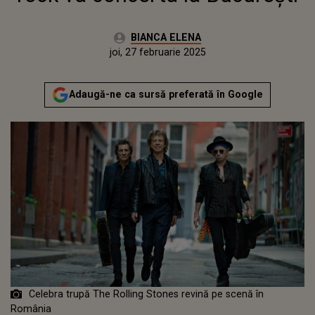
Autor:
BIANCA ELENA
Publicat:
joi, 27 februarie 2025
Actualizat:
joi, 27 februarie 2025
Adaugă-ne ca sursă preferată în Google
Celebra trupă The Rolling Stones revină pe scenă în
România