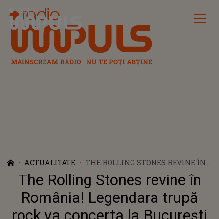
Radio Impuls
ACTUALITATE
THE ROLLING STONES REVINE ÎN
ROMÂNIA! LEGENDARA TRUPĂ
The Rolling Stones revine în
ROCK VA CONCERTA LA BUCUREȘTI
România! Legendara trupă
rock va concerta la București