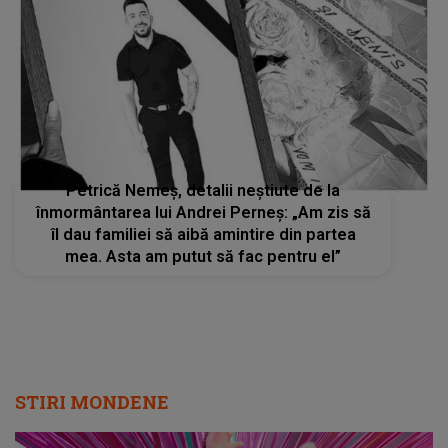
Petrică Nemeș, detalii neștiute de la
înmormântarea lui Andrei Perneș: „Am zis să
îl dau familiei să aibă amintire din partea
mea. Asta am putut să fac pentru el”
STIRI MONDENE