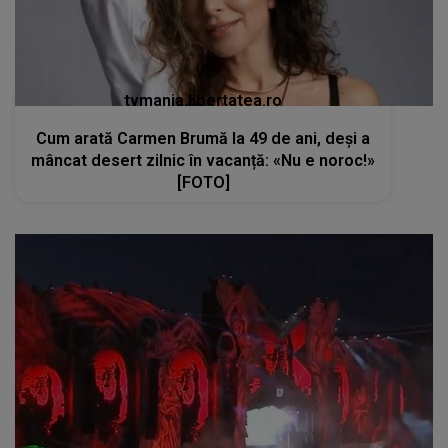
tvmania.libertatea.ro
Cum arată Carmen Brumă la 49 de ani, deși a
mâncat desert zilnic în vacanță: «Nu e noroc!»
[FOTO]