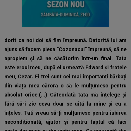
dorit ca noi doi să fim împreună. Datorită lui am
ajuns să facem piesa ”Cozonacul” împreună, să ne
apropiem și să ne căsătorim într-un final.
Tata
este eroul meu, după el urmează Edward și fratele
meu, Cezar. Ei trei sunt cei mai importanți bărbați
din viața mea cărora o să le mulțumesc pentru
absolut orice.(...) Câteodată tata mă înțelege și
fără să-i zic ceva doar se uită la mine și eu a
înțeles. Tati vreau să-ți mulțumesc pentru iubirea
necondiționată, ajutor și pentru faptul că faci
parte din mine și din viața mea. Cu siguranță din