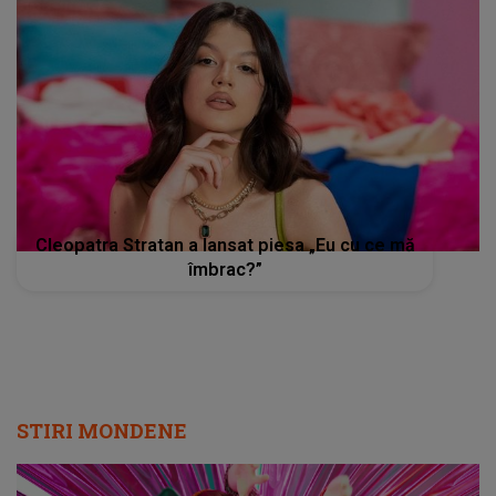
Cleopatra Stratan a lansat piesa „Eu cu ce mă
îmbrac?”
STIRI MONDENE