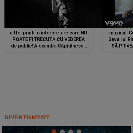
De această dată, "Dilaila" se simte
COLABORAR
altfel printr-o interpretare care NU
muzical! C
POATE FI TRECUTĂ CU VEDEREA
Savali și Ri
de public! Alexandra Căpitănescu
SĂ PRIV
a lansat VERSIUNEA LIVE a piesei
DIVERTISMENT