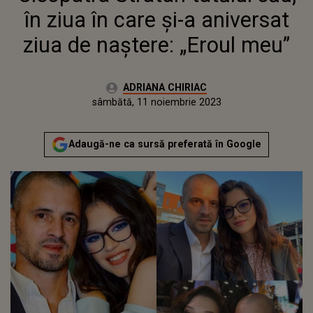
MEU”
în ziua în care și-a aniversat
ziua de naștere: „Eroul meu”
Autor:
ADRIANA CHIRIAC
Publicat:
vineri, 11 noiembrie 2022
Actualizat:
sâmbătă, 11 noiembrie 2023
Adaugă-ne ca sursă preferată în Google