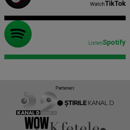
TikTok
Watch
Spotify
Listen
Parteneri: