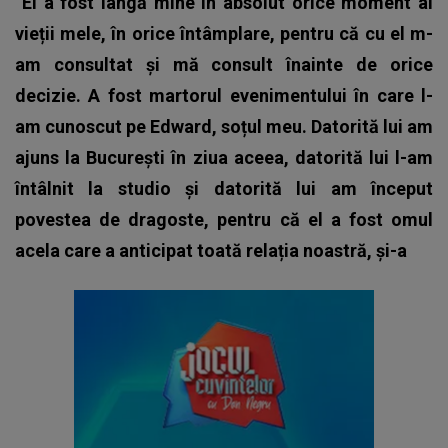
”El a fost lângă mine în absolut orice moment al
vieții mele, în orice întâmplare, pentru că cu el m-
am consultat și mă consult înainte de orice
decizie. A fost martorul evenimentului în care l-
am cunoscut pe Edward, soțul meu. Datorită lui am
ajuns la București în ziua aceea, datorită lui l-am
întâlnit la studio și datorită lui am început
povestea de dragoste, pentru că el a fost omul
acela care a anticipat toată relația noastră, și-a