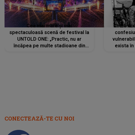
Cea mai mare și mai
Charli xc
spectaculoasă scenă de festival la
confesiu
UNTOLD ONE: „Practic, nu ar
vulnerabil
încăpea pe multe stadioane din
exista în
lume”. Evenimentul începe joi, 6
august 2026
CONECTEAZĂ-TE CU NOI