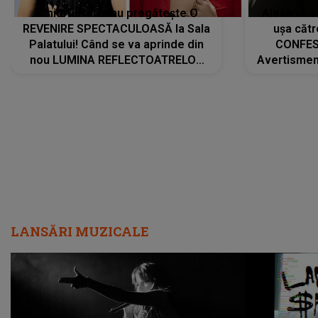
Tania Turtureanu pregătește O
Alexandra
REVENIRE SPECTACULOASĂ la Sala
ușa cătr
Palatului! Când se va aprinde din
CONFES
nou LUMINA REFLECTOATRELOR
Avertismentu
pentru artistă: " Vor fi multe
rămas ÎNT
cântece noi, în premieră. Cântece
au format-
care abia acum învață să respire"
"Am f
LANSĂRI MUZICALE