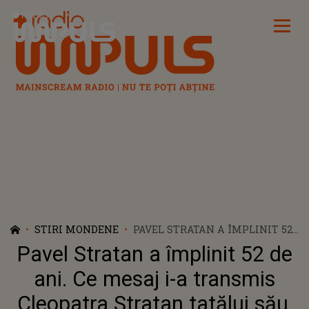
Radio Impuls
STIRI MONDENE
PAVEL STRATAN A ÎMPLINIT 52
DE ANI. CE MESAJ I-A
Pavel Stratan a împlinit 52 de
TRANSMIS CLEOPATRA
STRATAN TATĂLUI SĂU, ÎN
ani. Ce mesaj i-a transmis
ZIUA ÎN CARE ȘI-A ANIVERSAT
Cleopatra Stratan tatălui său,
ZIUA DE NAȘTERE: „EROUL