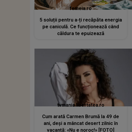
femeia.ro
5 soluții pentru a-ți recăpăta energia
pe caniculă. Ce funcționează când
căldura te epuizează
tvmania.libertatea.ro
Cum arată Carmen Brumă la 49 de
ani, deși a mâncat desert zilnic în
vacanță: «Nu e noroc!» [FOTO]