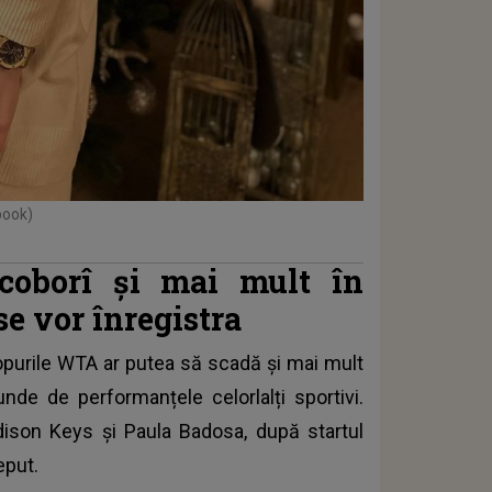
book)
coborî și mai mult în
se vor înregistra
topurile WTA ar putea să scadă și mai mult
punde de performanțele celorlalți sportivi.
ison Keys și Paula Badosa, după startul
eput.