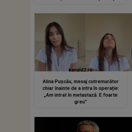
kanald2.ro
Alina Pușcău, mesaj cutremurător
chiar înainte de a intra în operație:
„Am intrat în metastază. E foarte
greu”