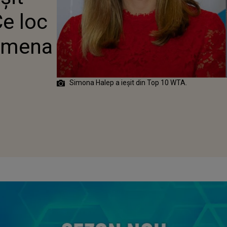
ENA ÎN
e loc
ENT
smena
Simona Halep a ieșit din Top 10 WTA.