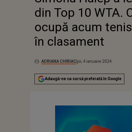
TENISM
din Top 10 WTA. C
CLASAM
ocupă acum teni
în clasament
Publicat:
Autor:
miercuri, 4 ianuarie 2023
Actualizat:
ADRIANA CHIRIAC
joi, 4 ianuarie 2024
Adaugă-ne ca sursă preferată în Google