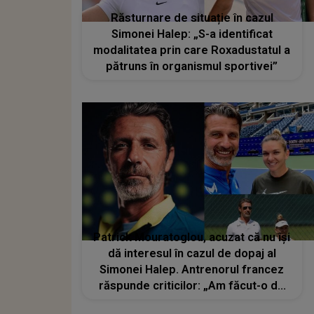
Răsturnare de situație în cazul
Simonei Halep: „S-a identificat
modalitatea prin care Roxadustatul a
pătruns în organismul sportivei”
Patrick Mouratoglou, acuzat că nu își
dă interesul în cazul de dopaj al
Simonei Halep. Antrenorul francez
răspunde criticilor: „Am făcut-o de
atâtea ori!”