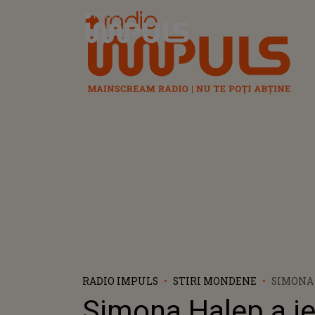
Radio Impuls
RADIO IMPULS
STIRI MONDENE
SIMONA 
DIN TOP 
Simona Halep a ie
OCUPĂ 