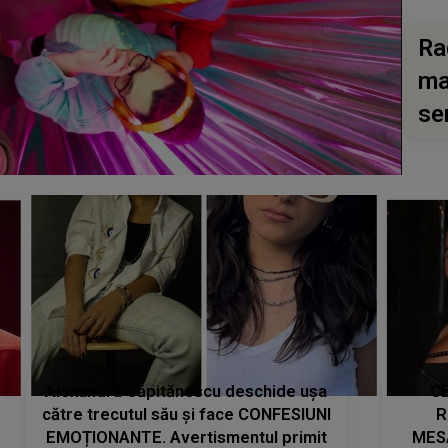
Ra
ma
se
Alexandra Căpitănescu deschide ușa
CE
către trecutul său și face CONFESIUNI
R
EMOȚIONANTE. Avertismentul primit
MES