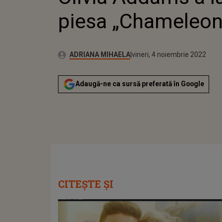
piesa „Chameleon
Publicat:
Autor:
joi, 4 noiembrie 2021
Actualizat:
ADRIANA MIHAELA
vineri, 4 noiembrie 2022
Adaugă-ne ca sursă preferată în Google
CITEȘTE ȘI