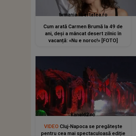
tvmania.libertatea.ro
Cum arată Carmen Brumă la 49 de
ani, deși a mâncat desert zilnic în
vacanță: «Nu e noroc!» [FOTO]
kanald2.ro
VIDEO
Cluj-Napoca se pregătește
pentru cea mai spectaculoasă ediție