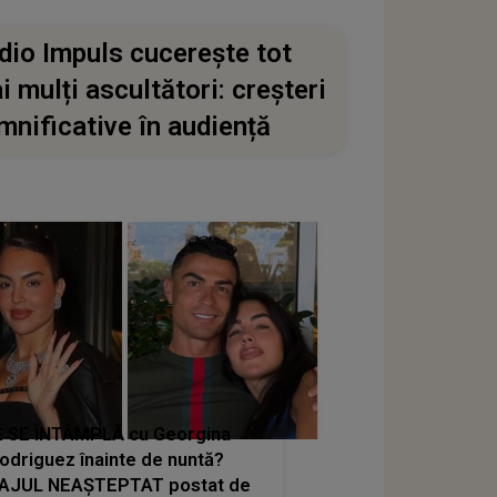
dio Impuls cucerește tot
i mulți ascultători: creșteri
mnificative în audiență
 SE ÎNTÂMPLĂ cu Georgina
odriguez înainte de nuntă?
AJUL NEAȘTEPTAT postat de