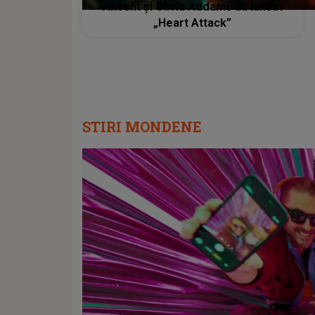
Akcent și Olivia Addams au lansat
„Heart Attack”
STIRI MONDENE