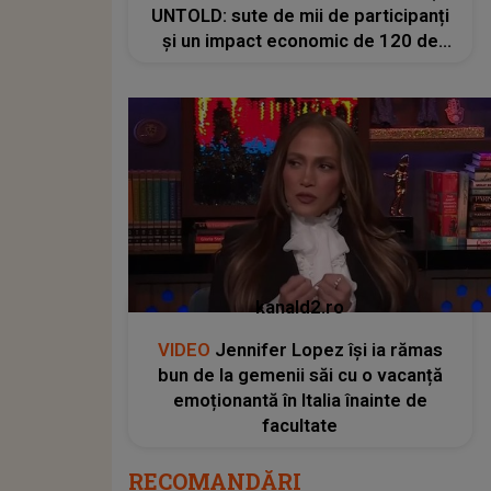
UNTOLD: sute de mii de participanți
și un impact economic de 120 de
milioane de euro
kanald2.ro
VIDEO
Jennifer Lopez își ia rămas
bun de la gemenii săi cu o vacanță
emoționantă în Italia înainte de
facultate
RECOMANDĂRI