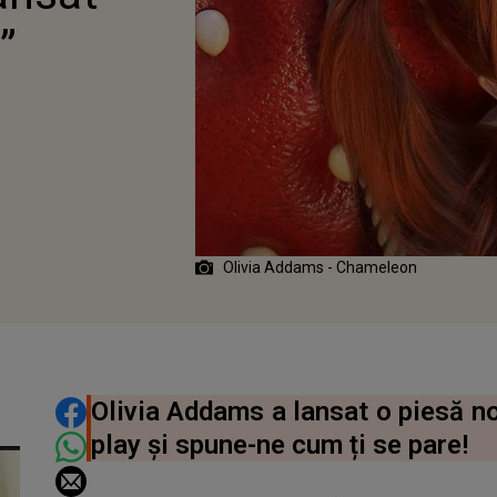
”
Olivia Addams - Chameleon
DISTRIBUIE ARTICOLUL
Olivia Addams a lansat o piesă no
play și spune-ne cum ți se pare!