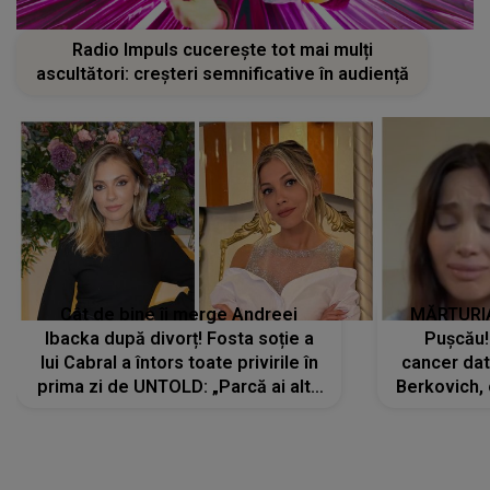
Radio Impuls cucerește tot mai mulți
ascultători: creșteri semnificative în audiență
Cât de bine îi merge Andreei
MĂRTURIA
Ibacka după divorț! Fosta soție a
Pușcău!
lui Cabral a întors toate privirile în
cancer dato
prima zi de UNTOLD: „Parcă ai altă
Berkovich, 
strălucire, emani putere,
accident ru
încredere, siguranță...”
Dacă nu 