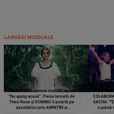
LANSĂRI MUZICALE
Când DORUL devine muzică, apare
Armin 
"Nu ajung acasă". Piesa lansată de
COLABORAR
Theo Rose și DOMINO îi poartă pe
SACHA: ""E
ascultători prin AMINTIRI și
o piesă 
REGĂSIRI, iar drumul emoțiilor
imediat pre