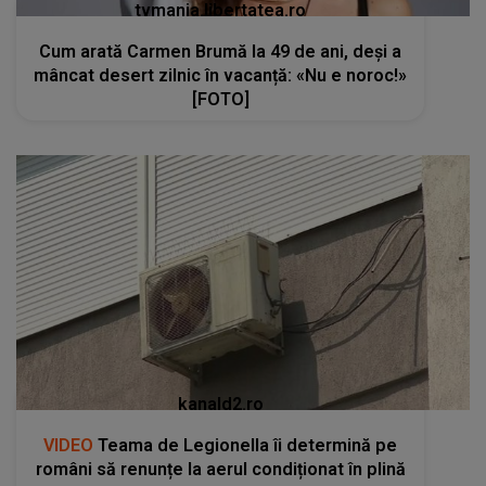
tvmania.libertatea.ro
Cum arată Carmen Brumă la 49 de ani, deși a
mâncat desert zilnic în vacanță: «Nu e noroc!»
[FOTO]
kanald2.ro
VIDEO
Teama de Legionella îi determină pe
români să renunțe la aerul condiționat în plină