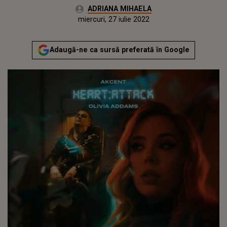
Autor:
ADRIANA MIHAELA
Publicat:
joi, 24 iunie 2021
Actualizat:
miercuri, 27 iulie 2022
Adaugă-ne ca sursă preferată în Google