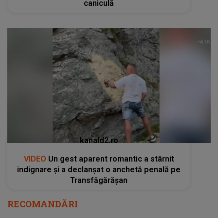
caniculă
kanald2.ro
VIDEO
Un gest aparent romantic a stârnit
indignare și a declanșat o anchetă penală pe
Transfăgărășan
RECOMANDĂRI