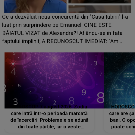
Ce a dezvăluit noua concurentă din "Casa Iubirii" l-a
luat prin surprindere pe Emanuel. CINE ESTE
BĂIATUL VIZAT de Alexandra?! Aflându-se în fața
faptului împlinit, A RECUNOSCUT IMEDIAT: "Am
avut..."
HOROSCOP 7 august 2026. Zodia
HOROSCOP 
care intră într-o perioadă marcată
care are șa
de încercări. Problemele se adună
bani. O opo
din toate părțile, iar o veste
poate schi
neașteptată îi dă planurile peste
la