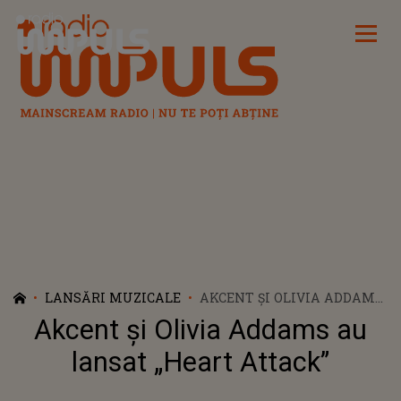
Radio Impuls
LANSĂRI MUZICALE
AKCENT ȘI OLIVIA ADDAMS
AU LANSAT „HEART
Akcent și Olivia Addams au
ATTACK”
lansat „Heart Attack”