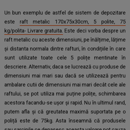
Un bun exemplu de astfel de sistem de depozitare
este
raft metalic 170x75x30cm, 5 polite, 75
kg/polita- Livrare gratuita.
Este deci vorba despre un
raft metalic cu aceste dimensiuni, pe înălțime, lățime
și distanta normala dintre rafturi, în condițiile în care
sunt utilizate toate cele 5 polițe mentinate în
descriere. Alternativ, daca se lucrează cu produse de
dimensiuni mai mari sau dacă se utilizează pentru
ambalare cutii de dimensiuni mai mari decât cele ale
raftului, se pot utiliza mai puține polițe, schimbarea
acestora facandu-se ușor și rapid. Nu în ultimul rand,
putem afla și că greutatea maximă suportata pe o
poliță este de 75kg. Asta înseamnă că produsele
sau sarcinile ce depasesc aceasta valoare pot cauza