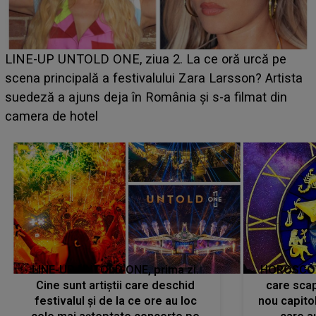
Ce a dezvăluit noua concurentă din "Casa Iubirii" l-a
luat prin surprindere pe Emanuel. CINE ESTE
BĂIATUL VIZAT de Alexandra?! Aflându-se în fața
faptului împlinit, A RECUNOSCUT IMEDIAT: "Am
avut..."
LINE-UP UNTOLD ONE, prima zi.
HOROSCOP 
Cine sunt artiștii care deschid
care scap
festivalul și de la ce ore au loc
nou capitol