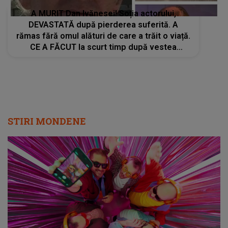
A MURIT Dan Ivănesei! Soția actorului,
DEVASTATĂ după pierderea suferită. A
rămas fără omul alături de care a trăit o viață.
CE A FĂCUT la scurt timp după vestea
tragică: "Până la momentul..."
STIRI MONDENE