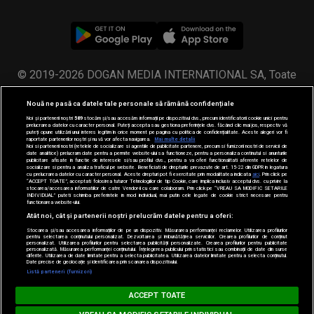
© 2019-2026 DOGAN MEDIA INTERNATIONAL SA, Toate
drepturile rezervate.
Nouă ne pasă ca datele tale personale să rămână confidențiale
Noi și partenerii noștri
589
stocăm și/sau accesăm informații pe dispozitivul dvs., precum identificatorii cookie unici pentru
prelucrarea datelor cu caracter personal. Puteți accepta sau gestiona preferințele dvs. făcând clic mai jos, respectiv vă
puteți opune utilizării unui interes legitim în orice moment pe pagina cu politica de confidențialitate. Aceste alegeri vor fi
raportate partenerilor noștri și nu vă vor afecta navigarea.
Mai multe detalii
Noi si partenerii nostri (retelele de socializare si agentiile de publicitate partenere, precum si furnizorii nostri de servicii de
date analitice) prelucram date pentru a permite website-ului sa functioneze, pentru a personaliza continutul si anunturile
publicitare afisate in functie de interesele si/sau profilul dvs., pentru a va oferi functionalitati aferente retelelor de
socializare si pentru a analiza traficul pe website. Beneficiati de drepturile prevazute de art. 15-22 din GDPR in legatura
cu prelucrarea datelor cu caracter personal. Aceste drepturi pot fi exercitate prin modalitatea indicata
aici
. Prin click pe
“ACCEPT TOATE”, acceptati folosirea tuturor Tehnologiilor de tip Cookie, care implica inclusiv acceptul dvs. cu privire la
stocarea/accesarea informatiilor de catre Vendor-ii cu care colaboram. Prin click pe “VREAU SA MODIFIC SETARILE
INDIVIDUAL” puteti schimba preferintele in mod individual, mai putin cele legate de cookie strict necesare pentru
functionarea website-ului.
Atât noi, cât și partenerii noștri prelucrăm datele pentru a oferi:
Stocarea și/sau accesarea informațiilor de pe un dispozitiv. Măsurarea performanței reclamelor. Utilizarea profilurilor
pentru selectarea conținutului personalizat. Dezvoltarea și îmbunătățirea serviciilor. Crearea profilurilor de conținut
personalizat. Utilizarea profilurilor pentru selectarea publicității personalizate. Crearea profilurilor pentru publicitate
personalizată. Măsurarea performanței conținutului. Înțelegerea publicului prin statistici sau combinații de date din surse
diferite. Utilizarea de date limitate pentru a selecta publicitatea. Utilizarea datelor limitate pentru a selecta conținutul.
Date precise de geolocație și identificarea prin scanarea dispozitivului.
Listă parteneri (furnizori)
MUSIC NON STOP
ACCEPT TOATE
Loading...
#hitperepeat