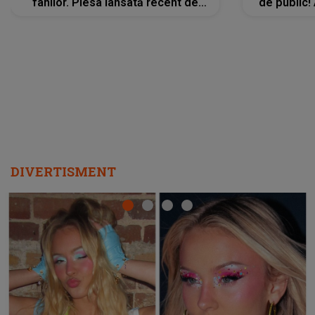
fanilor. Piesa lansată recent de
de public!
Ariana Grande îi face pe
a lansat V
ascultători SĂ O ASCULTE PE
REPEAT
DIVERTISMENT