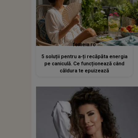
femeia.ro
5 soluții pentru a-ți recăpăta energia
pe caniculă. Ce funcționează când
căldura te epuizează