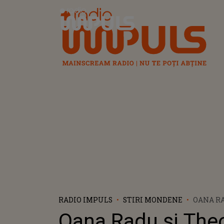
Radio Impuls
RADIO IMPULS
STIRI MONDENE
OANA RA
TUTORI
Oana Radu și The
„BRAVO, 