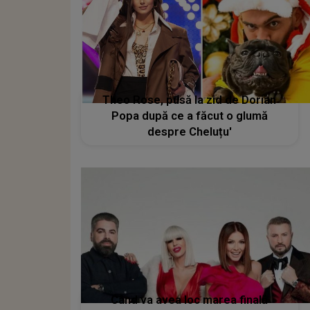
Theo Rose, pusă la zid de Dorian
Popa după ce a făcut o glumă
despre Cheluțu'
Când va avea loc marea finală