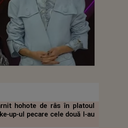
nit hohote de râs în platoul
ake-up-ul pecare cele două l-au