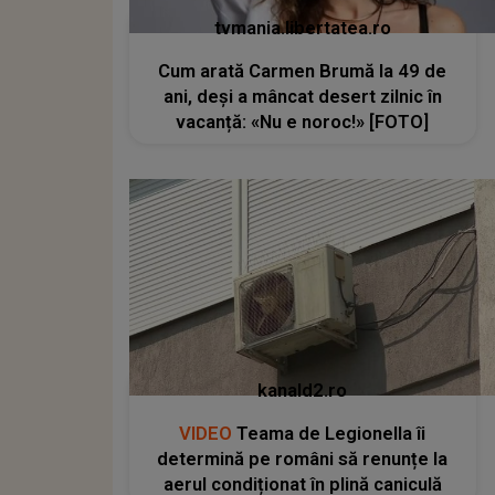
tvmania.libertatea.ro
Cum arată Carmen Brumă la 49 de
ani, deși a mâncat desert zilnic în
vacanță: «Nu e noroc!» [FOTO]
kanald2.ro
VIDEO
Teama de Legionella îi
determină pe români să renunțe la
aerul condiționat în plină caniculă