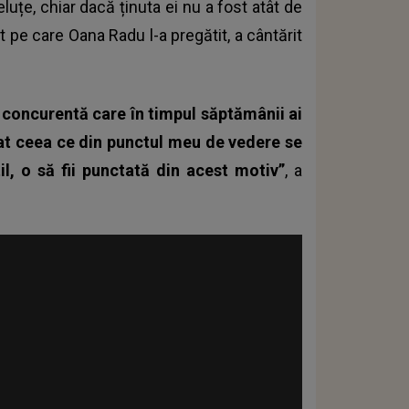
eluțe, chiar dacă ținuta ei nu a fost atât de
 pe care Oana Radu l-a pregătit, a cântărit
a concurentă care în timpul săptămânii ai
at ceea ce din punctul meu de vedere se
l, o să fii punctată din acest motiv”
, a