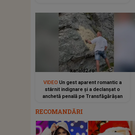
kanald2.ro
VIDEO
Un gest aparent romantic a
stârnit indignare și a declanșat o
anchetă penală pe Transfăgărășan
RECOMANDĂRI