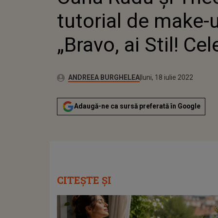
tutorial de make-u
„Bravo, ai Stil! Cel
Publicat:
Autor:
joi, 17 decembrie 2020
Actualizat:
ANDREEA BURGHELEA
luni, 18 iulie 2022
Adaugă-ne ca sursă preferată în Google
CITEȘTE ȘI