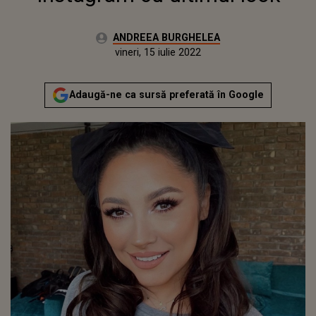
Autor:
ANDREEA BURGHELEA
Publicat:
luni, 19 octombrie 2020
Actualizat:
vineri, 15 iulie 2022
Adaugă-ne ca sursă preferată în Google