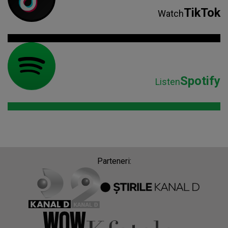
TikTok
Watch
Spotify
Listen
Parteneri: