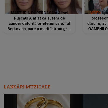
MĂRTURIA DUREROASĂ a Alinei
VIDEO
Igo
Pușcău! A aflat că suferă de
profesori
cancer datorită prietenei sale, Tal
dăruire, au
Berkovich, care a murit într-un grav
OAMENILOR
accident rutier: „Mi-a salvat viața.
despre
Dacă nu era ea, nici eu nu mai
amprente 
eram...”
ELEVILOR,
anilor: "
LANSĂRI MUZICALE