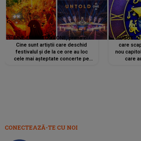
LINE-UP UNTOLD ONE, prima zi.
HOROSCOP 
Cine sunt artiștii care deschid
care scap
festivalul și de la ce ore au loc
nou capitol
cele mai așteptate concerte pe
care a
scena principală?
perioadă 
CONECTEAZĂ-TE CU NOI