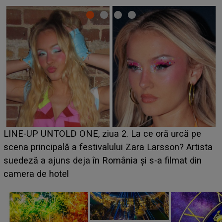
Ce a dezvăluit noua concurentă din "Casa Iubirii" l-a
luat prin surprindere pe Emanuel. CINE ESTE
BĂIATUL VIZAT de Alexandra?! Aflându-se în fața
faptului împlinit, A RECUNOSCUT IMEDIAT: "Am
avut..."