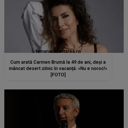
tvmania.libertatea.ro
Cum arată Carmen Brumă la 49 de ani, deși a
mâncat desert zilnic în vacanță: «Nu e noroc!»
[FOTO]