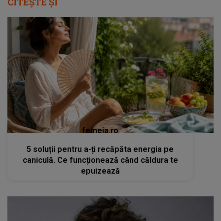
CITEȘTE ȘI
femeia.ro
5 soluții pentru a-ți recăpăta energia pe
caniculă. Ce funcționează când căldura te
epuizează