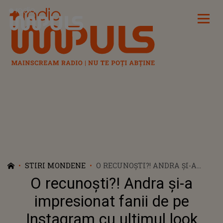
Radio Impuls
STIRI MONDENE
O RECUNOȘTI?! ANDRA ȘI-A
IMPRESIONAT FANII DE PE
O recunoști?! Andra și-a
INSTAGRAM CU ULTIMUL LOOK
impresionat fanii de pe
Instagram cu ultimul look