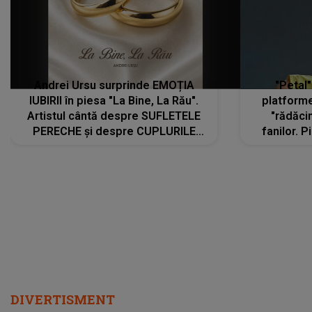
Andrei Ursu surprinde EMOȚIA
"Petal"
IUBIRII în piesa "La Bine, La Rău".
platforme
Artistul cântă despre SUFLETELE
"rădăci
PERECHE și despre CUPLURILE
fanilor. 
care aleg să meargă împreună pe
Arian
același drum, INDIFERENT DE CE LE
ascultă
REZERVĂ VIAȚA
DIVERTISMENT