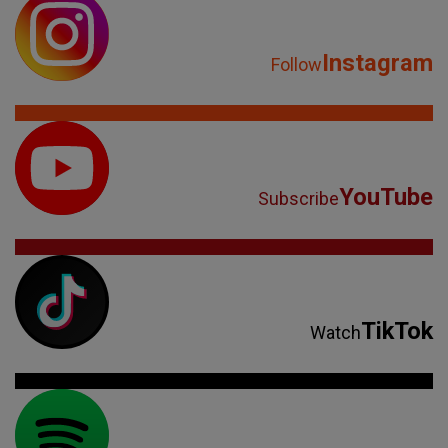
Instagram
Follow
YouTube
Subscribe
TikTok
Watch