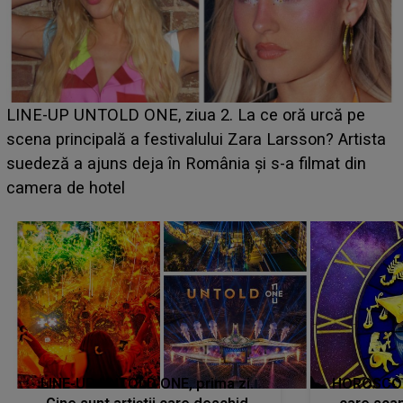
Ce a dezvăluit noua concurentă din "Casa Iubirii" l-a
luat prin surprindere pe Emanuel. CINE ESTE
BĂIATUL VIZAT de Alexandra?! Aflându-se în fața
faptului împlinit, A RECUNOSCUT IMEDIAT: "Am
avut..."
LINE-UP UNTOLD ONE, prima zi.
HOROSCOP 