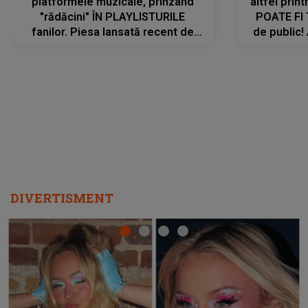
platformele muzicale, prinzând
altfel prin
"rădăcini" ÎN PLAYLISTURILE
POATE FI
fanilor. Piesa lansată recent de
de public!
Ariana Grande îi face pe
a lansat V
ascultători SĂ O ASCULTE PE
REPEAT
DIVERTISMENT