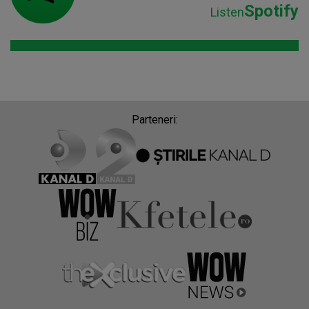
Spotify
Listen
Parteneri: