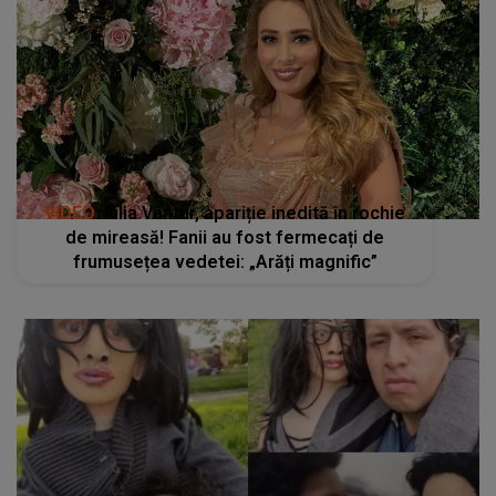
VIDEO
: Iulia Vântur, apariție inedită în rochie
de mireasă! Fanii au fost fermecați de
frumusețea vedetei: „Arăți magnific”