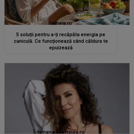
femeia.ro
5 soluții pentru a-ți recăpăta energia pe
caniculă. Ce funcționează când căldura te
epuizează
tvmania.libertatea.ro