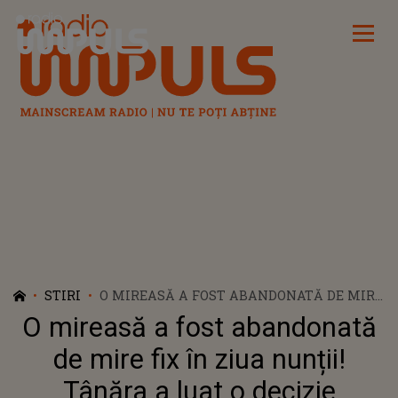
Radio Impuls
STIRI
O MIREASĂ A FOST ABANDONATĂ DE MIRE
FIX ÎN ZIUA NUNȚII! TÂNĂRA A LUAT O
O mireasă a fost abandonată
DECIZIE NEAȘTEPTATĂ
de mire fix în ziua nunții!
Tânăra a luat o decizie