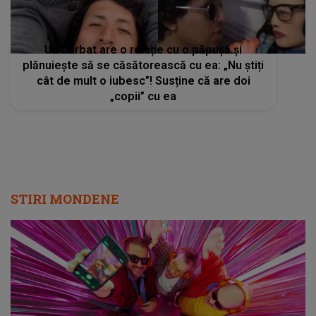
Un bărbat are o relație cu o păpușă și
plănuiește să se căsătorească cu ea: „Nu știți
cât de mult o iubesc”! Susține că are doi
„copii” cu ea
STIRI MONDENE