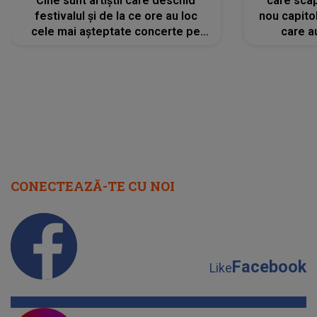
Cine sunt artiștii care deschid
care scap
festivalul și de la ce ore au loc
nou capitol
cele mai așteptate concerte pe
care a
scena principală?
perioadă 
CONECTEAZĂ-TE CU NOI
Facebook
Like