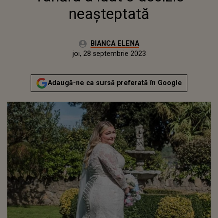
neașteptată
Autor:
BIANCA ELENA
Publicat:
miercuri, 28 septembrie 2022
Actualizat:
joi, 28 septembrie 2023
Adaugă-ne ca sursă preferată în Google