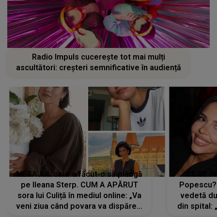
Radio Impuls cucerește tot mai mulți
ascultători: creșteri semnificative în audiență
MESAJUL care a făcut-o să plângă
CE SE Î
pe Ileana Sterp. CUM A APĂRUT
Popescu?
sora lui Culiță în mediul online: „Va
vedetă du
veni ziua când povara va dispărea,
din spital:
iar lacrimile...”