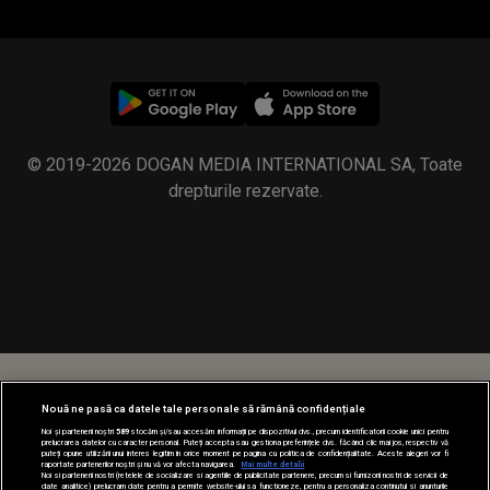
© 2019-2026 DOGAN MEDIA INTERNATIONAL SA, Toate
drepturile rezervate.
Nouă ne pasă ca datele tale personale să rămână confidențiale
Noi și partenerii noștri
589
stocăm și/sau accesăm informații pe dispozitivul dvs., precum identificatorii cookie unici pentru
prelucrarea datelor cu caracter personal. Puteți accepta sau gestiona preferințele dvs. făcând clic mai jos, respectiv vă
puteți opune utilizării unui interes legitim în orice moment pe pagina cu politica de confidențialitate. Aceste alegeri vor fi
raportate partenerilor noștri și nu vă vor afecta navigarea.
Mai multe detalii
Noi si partenerii nostri (retelele de socializare si agentiile de publicitate partenere, precum si furnizorii nostri de servicii de
date analitice) prelucram date pentru a permite website-ului sa functioneze, pentru a personaliza continutul si anunturile