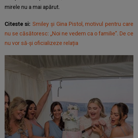
mirele nu a mai apărut.
Citeste si:
Smiley și Gina Pistol, motivul pentru care
nu se căsătoresc: „Noi ne vedem ca o familie”. De ce
nu vor să-și oficializeze relația