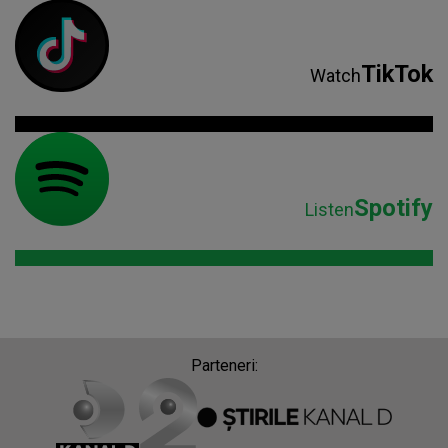
TikTok
Watch
Spotify
Listen
Parteneri: