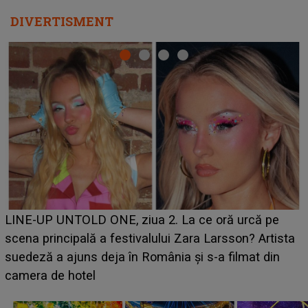
DIVERTISMENT
Ce a dezvăluit noua concurentă din "Casa Iubirii" l-a
luat prin surprindere pe Emanuel. CINE ESTE
BĂIATUL VIZAT de Alexandra?! Aflându-se în fața
faptului împlinit, A RECUNOSCUT IMEDIAT: "Am
avut..."