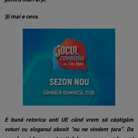
Și mai e ceva.
E bună retorica anti UE când vrem să câștigăm
voturi cu sloganul obosit “nu ne vindem țara”. Da