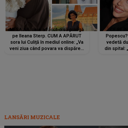
MESAJUL care a făcut-o să plângă
CE SE Î
pe Ileana Sterp. CUM A APĂRUT
Popescu?
sora lui Culiță în mediul online: „Va
vedetă du
veni ziua când povara va dispărea,
din spital:
iar lacrimile...”
LANSĂRI MUZICALE