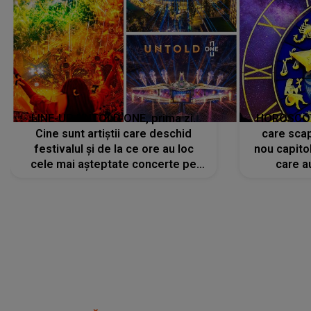
LINE-UP UNTOLD ONE, prima zi.
HOROSCOP 
Cine sunt artiștii care deschid
care scap
festivalul și de la ce ore au loc
nou capitol
cele mai așteptate concerte pe
care a
scena principală?
perioadă 