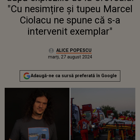
S-A INTERVENIT EXEMPLAR"
"Cu nesimțire și tupeu Marcel
Ciolacu ne spune că s-a
intervenit exemplar"
Autor:
ALICE POPESCU
Publicat:
duminică, 27 august 2023
Actualizat:
marți, 27 august 2024
Adaugă-ne ca sursă preferată în Google