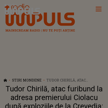
Radio Impuls
STIRI MONDENE
TUDOR CHIRILĂ, ATAC
FURIBUND LA ADRESA
Tudor Chirilă, atac furibund la
PREMIERULUI CIOLACU DUPĂ
EXPLOZIILE DE LA CREVEDIA:
adresa premierului Ciolacu
"CU NESIMȚIRE ȘI TUPEU
după exploziile de la Crevedia:
MARCEL CIOLACU NE SPUNE CĂ