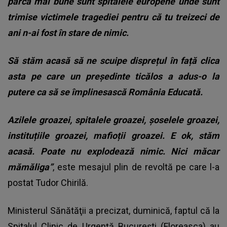
parcă mai bune sunt spitalele europene unde sunt
trimise victimele tragediei pentru că tu treizeci de
ani n-ai fost în stare de nimic.
Să stăm acasă să ne scuipe disprețul în față clica
asta pe care un președinte ticălos a adus-o la
putere ca să se împlinesască România Educată.
Azilele groazei, spitalele groazei, șoselele groazei,
instituțiile groazei, mafioții groazei. E ok, stăm
acasă. Poate nu explodează nimic. Nici măcar
mămăliga”
, este mesajul plin de revoltă pe care l-a
postat Tudor Chirilă.
Ministerul Sănătăţii a precizat, duminică, faptul că la
Spitalul Clinic de Urgenţă Bucureşti (Floreasca) au