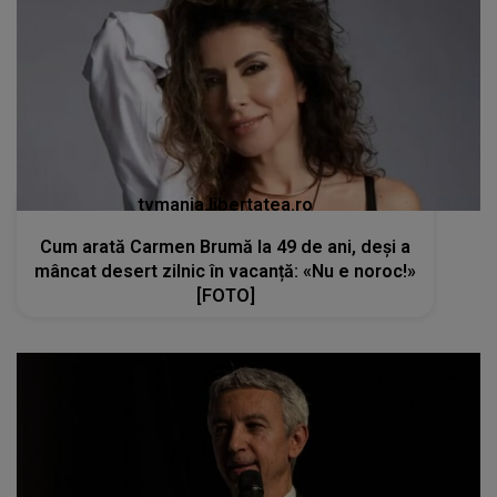
tvmania.libertatea.ro
Cum arată Carmen Brumă la 49 de ani, deși a
mâncat desert zilnic în vacanță: «Nu e noroc!»
[FOTO]