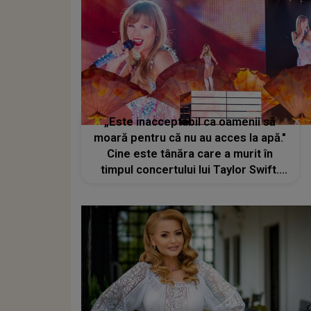
„Este inacceptabil ca oamenii să
moară pentru că nu au acces la apă."
Cine este tânăra care a murit în
timpul concertului lui Taylor Swift.
Reacția artistei după incident