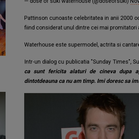
— dose of suki waterhouse (@doseofsuki)
Nov
Pattinson cunoaste celebritatea in anii 2000 oda
fiind considerat unul dintre cei mai promitatori
Waterhouse este supermodel, actrita si cantar
Intr-un dialog cu publicatia "Sunday Times", 
ca sunt fericita alaturi de cineva dupa a
dintotdeauna ca nu am timp. Imi doresc sa imi 