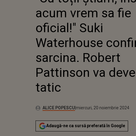
WATERH
acum vrem sa fie
CONFIR
ROBERT
VA DEVE
oficial!" Suki
Waterhouse conf
sarcina. Robert
Pattinson va deve
tatic
Publicat:
Autor:
luni, 20 noiembrie 2023
Actualizat:
ALICE POPESCU
miercuri, 20 noiembrie 2024
Adaugă-ne ca sursă preferată în Google