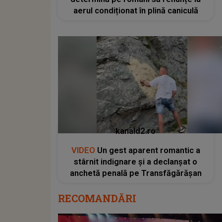
aerul condiționat în plină caniculă
kanald2.ro
VIDEO
Un gest aparent romantic a
stârnit indignare și a declanșat o
anchetă penală pe Transfăgărășan
RECOMANDĂRI