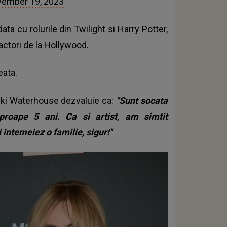
ember 19, 2023
ta cu rolurile din Twilight si Harry Potter,
 actori de la Hollywood.
eata.
Suki Waterhouse dezvaluie ca:
"Sunt socata
proape 5 ani. Ca si artist, am simtit
intemeiez o familie, sigur!"