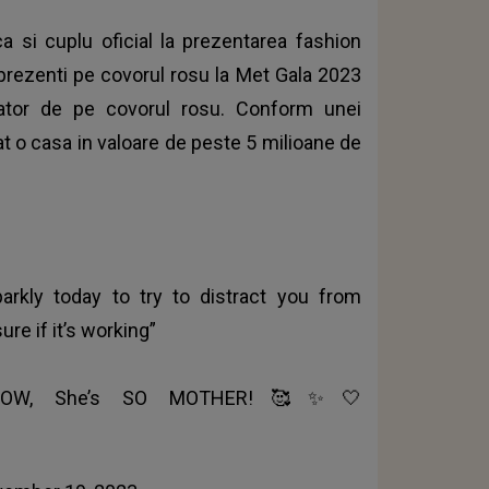
ca si cuplu oficial la prezentarea fashion
t prezenti pe covorul rosu la Met Gala 2023
gator de pe covorul rosu. Conform unei
at o casa in valoare de peste 5 milioane de
arkly today to try to distract you from
re if it’s working”
NOW, She’s SO MOTHER!🥰✨🤍