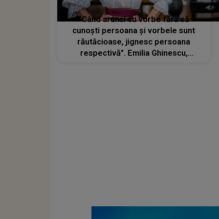
"Când arunci cu vorbe fără să
cunoști persoana și vorbele sunt
răutăcioase, jignesc persoana
respectivă". Emilia Ghinescu,
răspuns tranșant la criticile haterilor