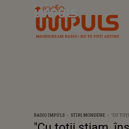
Radio Impuls
RADIO IMPULS
STIRI MONDENE
"CU TOȚ
ÎNSĂ A
"Cu toții știam, în
FIE OFIC