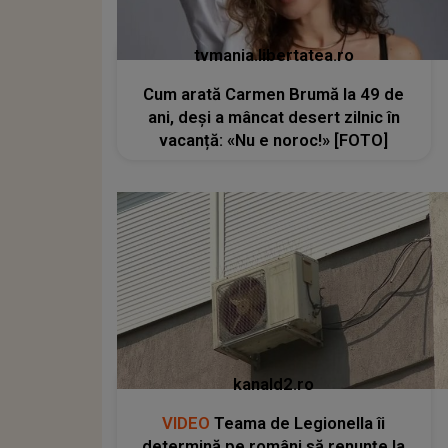
tvmania.libertatea.ro
Cum arată Carmen Brumă la 49 de
ani, deși a mâncat desert zilnic în
vacanță: «Nu e noroc!» [FOTO]
kanald2.ro
VIDEO
Teama de Legionella îi
determină pe români să renunțe la