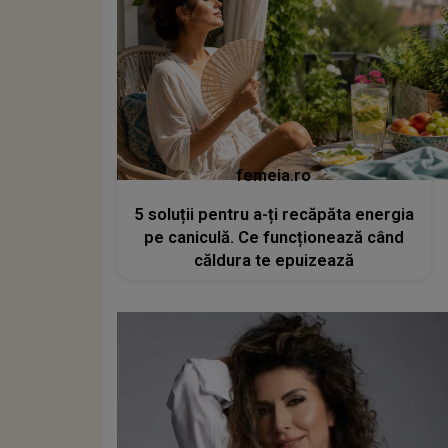
femeia.ro
5 soluții pentru a-ți recăpăta energia
pe caniculă. Ce funcționează când
căldura te epuizează