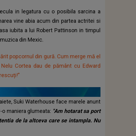
ecula in legatura cu o posibila sarcina a
rea vine abia acum din partea actritei si
sa iubita a lui Robert Pattinson in timpul
e muzica din Mexic.
 sărit popcornul din gură. Cum merge mă el
i Nelu Cortea dau de pământ cu Edward
rescuți!”
 paiete, Suki Waterhouse face marele anunt
tr-o maniera glumeata:
"Am hotarat sa port
atentia de la altceva care se intampla. Nu