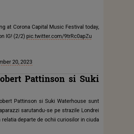
g at Corona Capital Music Festival today,
n IG! (2/2)
pic.twitter.com/9trRc0apZu
ber 20, 2023
bert Pattinson si Suki
Robert Pattinson si Suki Waterhouse sunt
paparazzi sarutandu-se pe strazile Londrei
in relatia departe de ochii curiosilor in ciuda