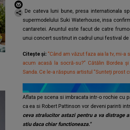
De cateva luni bune, presa internationala sp
supermodelului Suki Waterhouse, insa confirma
cantaretei. Anuntul este facut de catre frumoa
unui concert sustinut in cadrul unui festival d
Citește și:
”Când am văzut faza aia la tv, mi-a
acum acasă la socră-su?” Cătălin Bordea ș
Sanda. Ce le-a răspuns artistul ”Sunteți prost c
Aflata pe scena si imbracata intr-o rochie cu
ca ea si Robert Pattinson vor deveni parinti in
ceva stralucitor astazi pentru a va distrage 
stiu daca chiar functioneaza."