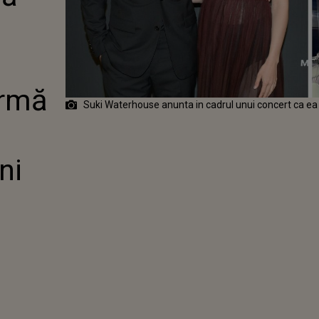
OUSE
MĂ SARCINA.
 PATTINSON
NI TATIC
irmă
Suki Waterhouse anunta in cadrul unui concert ca ea s
ni