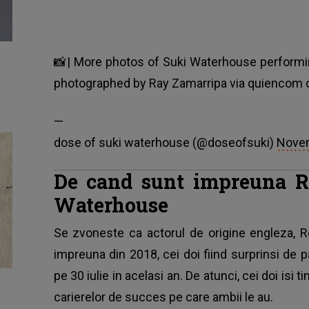
📸| More photos of Suki Waterhouse performin
photographed by Ray Zamarripa via quiencom o
—
dose of suki waterhouse (@doseofsuki)
Novem
De cand sunt impreuna Ro
Waterhouse
Se zvoneste ca actorul de origine engleza, 
impreuna din 2018, cei doi fiind surprinsi de 
pe 30 iulie in acelasi an. De atunci, cei doi isi t
carierelor de succes pe care ambii le au.