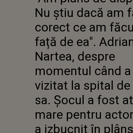
CORECT 
Nu știu dacă am 
FAȚĂ DE
NARTEA,
MOMENT
corect ce am făcu
FOST VI
DE FIICA
față de ea". Adria
FOST AT
PENTRU
A IZBUC
Nartea, despre
momentul când a 
vizitat la spital de 
sa. Șocul a fost a
mare pentru actor
a izbucnit în plân