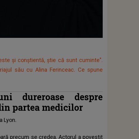
este și conștientă, știe că sunt cuminte".
ariajul său cu Alina Ferinceac. Ce spune
uni dureroase despre
din partea medicilor
 la Lyon.
ușoară precum se credea. Actorul a povestit