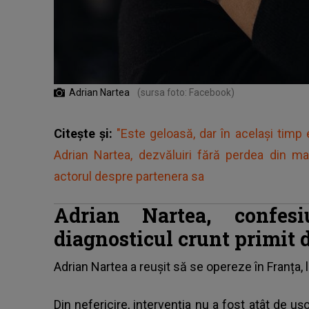
Adrian Nartea
(sursa foto: Facebook)
Citește și:
"Este geloasă, dar în același timp 
Adrian Nartea, dezvăluiri fără perdea din m
actorul despre partenera sa
Adrian Nartea, confesi
diagnosticul crunt primit 
Adrian Nartea a reușit să se opereze în Franța
,
Din nefericire, intervenția nu a fost atât de 