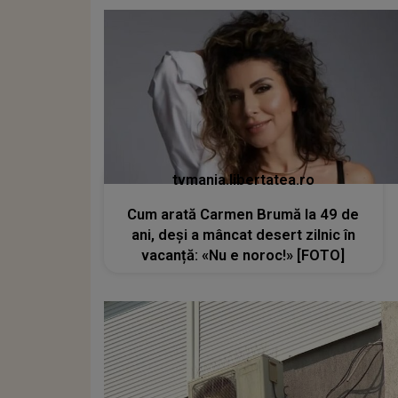
tvmania.libertatea.ro
Cum arată Carmen Brumă la 49 de
ani, deși a mâncat desert zilnic în
vacanță: «Nu e noroc!» [FOTO]