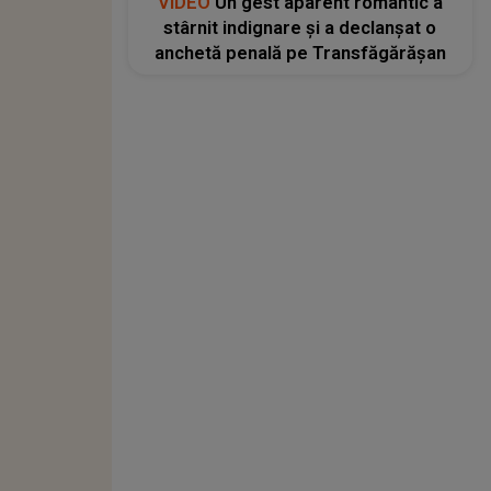
VIDEO
Un gest aparent romantic a
stârnit indignare și a declanșat o
anchetă penală pe Transfăgărășan