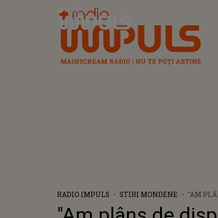
Radio Impuls
RADIO IMPULS
STIRI MONDENE
"AM PLÂ
DISPERA
"Am plâns de disp
DACĂ A