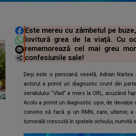
DISTRIBUIE ARTICOLUL
Este mereu cu zâmbetul pe buze, 
lovitură grea de la viață. Cu oc
rememorează cel mai greu mome
confesiunile sale!
Deși este o persoană veselă, Adrian Nartea 
actorul a primit un diagnostic crunt din part
serialulului ''Vlad" a mers la ORL, acuzând fa
Acolo a primit un diagnostic ușor, de deviație
convins să facă și un RMN, care, ulterior, 
tumorală crescută în spatele ochiului, numit