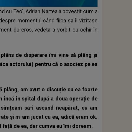
ând cu Teo”, Adrian Nartea a povestit cum a
 despre momentul când fiica sa îl vizitase
ment dureros, vedeta a vorbit cu ochii în
âns de disperare îmi vine să plâng și
ica actorului) pentru că o asociez pe ea
ă plâng, am avut o discuție cu ea foarte
 încă în spital după a doua operație de
u simțeam să-i ascund neapărat, eu am
rațe și m-am jucat cu ea, adică eram ok.
ut față de ea, dar cumva eu îmi doream.