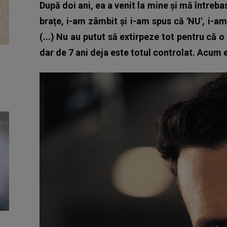
După doi ani, ea a venit la mine și mă întreb
brațe, i-am zâmbit și i-am spus că 'NU', i-a
(...) Nu au putut să extirpeze tot pentru că o
dar de 7 ani deja este totul controlat. Acum e