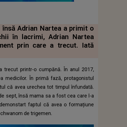
însă Adrian Nartea a primit o
hii în lacrimi, Adrian Nartea
nt prin care a trecut. Iată
a trecut printr-o cumpănă. În anul 2017,
ea medicilor. În primă fază, protagonistul
ptul că avea urechea tot timpul înfundată.
 de sept, însă mama sa a fost cea care l-a
a demonstart faptul că avea o formațiune
ă schwanom de trigemen.