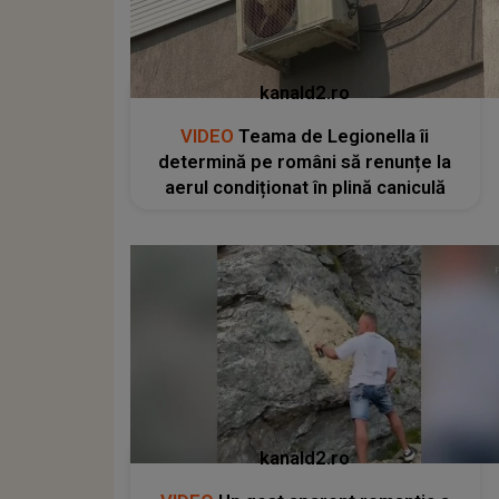
kanald2.ro
VIDEO
Teama de Legionella îi
determină pe români să renunțe la
aerul condiționat în plină caniculă
kanald2.ro