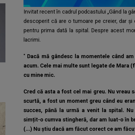
Invitat recent în cadrul podcastului „Gând la g
descoperit că are o tumoare pe creier, dar și
pentru prima dată la spital. Despre acest mo
lacrimi.
"
Dacă mă gândesc la momentele când am pl
acum. Cele mai multe sunt legate de Mara (fi
cu mine mic.
Cred că asta a fost cel mai greu. Nu vreau s
scurtă, a fost un moment greu când eu eram
succes, până la urmă a venit la spital. N
simțit-o cumva stingheră, dar am luat-o în b
(...) Nu știu dacă am făcut corect ce am făc