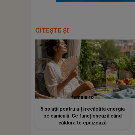
CITEȘTE ȘI
femeia.ro
5 soluții pentru a-ți recăpăta energia
pe caniculă. Ce funcționează când
căldura te epuizează