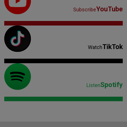
YouTube
Subscribe
TikTok
Watch
Spotify
Listen