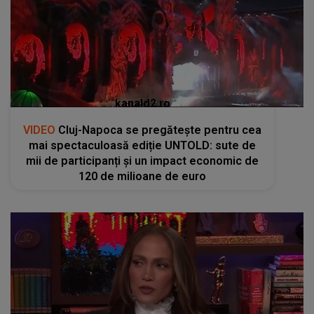
kanald2.ro
VIDEO
Cluj-Napoca se pregătește pentru cea
mai spectaculoasă ediție UNTOLD: sute de
mii de participanți și un impact economic de
120 de milioane de euro