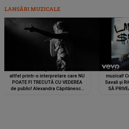
LANSĂRI MUZICALE
De această dată, "Dilaila" se simte
COLABORAR
altfel printr-o interpretare care NU
muzical! C
POATE FI TRECUTĂ CU VEDEREA
Savali și Ri
de public! Alexandra Căpitănescu
SĂ PRIV
a lansat VERSIUNEA LIVE a piesei