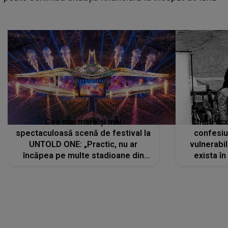
Cea mai mare și mai
Charli xc
spectaculoasă scenă de festival la
confesiu
UNTOLD ONE: „Practic, nu ar
vulnerabil
încăpea pe multe stadioane din
exista în
lume”. Evenimentul începe joi, 6
august 2026