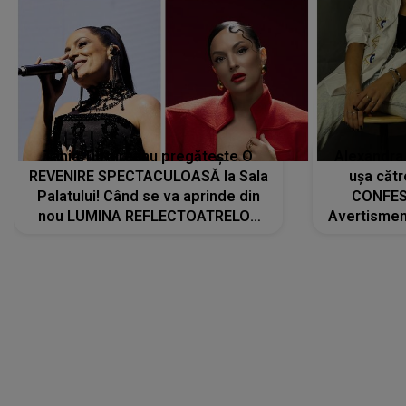
Tania Turtureanu pregătește O
Alexandra
REVENIRE SPECTACULOASĂ la Sala
ușa cătr
Palatului! Când se va aprinde din
CONFES
nou LUMINA REFLECTOATRELOR
Avertismentu
pentru artistă: " Vor fi multe
rămas ÎNT
cântece noi, în premieră. Cântece
au format-
care abia acum învață să respire"
"Am f