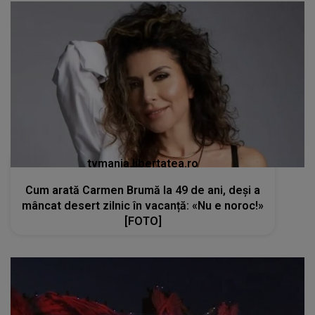
tvmania.libertatea.ro
Cum arată Carmen Brumă la 49 de ani, deși a
mâncat desert zilnic în vacanță: «Nu e noroc!»
[FOTO]