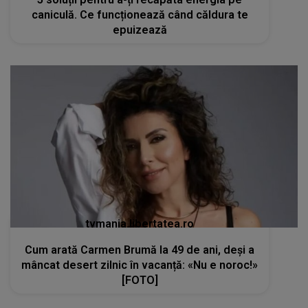
caniculă. Ce funcționează când căldura te
epuizează
tvmania.libertatea.ro
Cum arată Carmen Brumă la 49 de ani, deși a
mâncat desert zilnic în vacanță: «Nu e noroc!»
[FOTO]