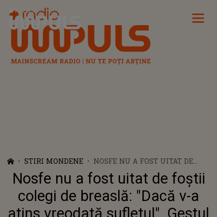
Radio Impuls
STIRI MONDENE
NOSFE NU A FOST UITAT DE
FOȘTII COLEGI DE BREASLĂ:
Nosfe nu a fost uitat de foștii
"DACĂ V-A ATINS VREODATĂ
SUFLETUL". GESTUL
colegi de breaslă: "Dacă v-a
EMOȚIONANT FĂCUT DE SHIFT
atins vreodată sufletul". Gestul
ÎN MEMORIA REGRETATULUI