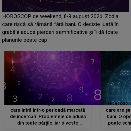
Emanuel a ținut ACEST DETALIU ASCUNS până
acum! În fața Alexandrei, concurentul din Casa Iubirii
face o MĂRTURISIRE NEAȘTEPTATĂ despre mama
sa: "I-am spus și ei în față, eu nu te iubesc pentru
că..."
HOROSCOP 7 august 2026. Zodia
HOROSCOP 
care intră într-o perioadă marcată
care are șa
de încercări. Problemele se adună
bani. O opo
din toate părțile, iar o veste
poate schi
neașteptată îi dă planurile peste
la