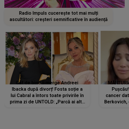
Radio Impuls cucerește tot mai mulți
ascultători: creșteri semnificative în audiență
Cât de bine îi merge Andreei
MĂRTURIA
Ibacka după divorț! Fosta soție a
Pușcău!
lui Cabral a întors toate privirile în
cancer dato
prima zi de UNTOLD: „Parcă ai altă
Berkovich, 
strălucire, emani putere,
accident ru
încredere, siguranță...”
Dacă nu 