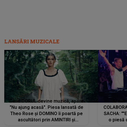
LANSĂRI MUZICALE
Când DORUL devine muzică, apare
Armin 
"Nu ajung acasă". Piesa lansată de
COLABORAR
Theo Rose și DOMINO îi poartă pe
SACHA: ""E
ascultători prin AMINTIRI și
o piesă 
REGĂSIRI, iar drumul emoțiilor
imediat pre