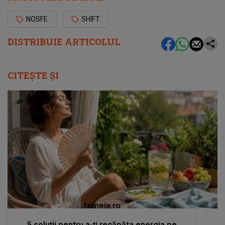
NOSFE
SHIFT
DISTRIBUIE ARTICOLUL
CITEȘTE ȘI
femeia.ro
5 soluții pentru a-ți recăpăta energia pe