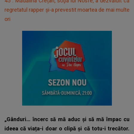
45”. Mădălina Crețan, soţia lui Nosfe, a dezvăluit că
regretatul rapper și-a prevestit moartea de mai multe
ori
„Gânduri… încerc să mă aduc și să mă împac cu
ideea că viața-i doar o clipă și că totu-i trecător.