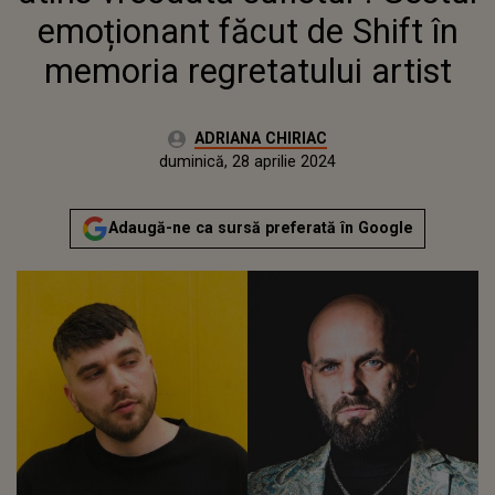
ARTIST
emoționant făcut de Shift în
memoria regretatului artist
Autor:
ADRIANA CHIRIAC
Publicat:
vineri, 28 aprilie 2023
Actualizat:
duminică, 28 aprilie 2024
Adaugă-ne ca sursă preferată în Google