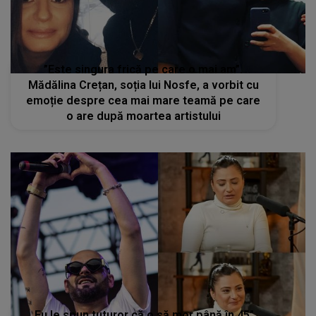
”Este singura frică pe care o mai am”.
Mădălina Crețan, soția lui Nosfe, a vorbit cu
emoție despre cea mai mare teamă pe care
o are după moartea artistului
„Eu le spun tuturor că o să mor până în 45”.