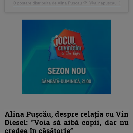
O postare distribuită de Alina Puscau 💚 (@alinapuscau_)
Alina Pușcău, despre relația cu Vin
Diesel: ”Voia să aibă copii, dar nu
credea în căsătorie”