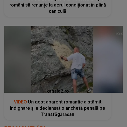
români să renunțe la aerul condiționat în plină
caniculă
kanald2.ro
VIDEO
Un gest aparent romantic a stârnit
indignare și a declanșat o anchetă penală pe
Transfăgărășan