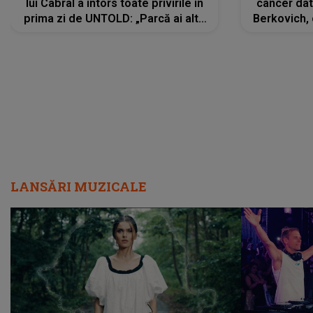
lui Cabral a întors toate privirile în
cancer dato
prima zi de UNTOLD: „Parcă ai altă
Berkovich, 
strălucire, emani putere,
accident ru
încredere, siguranță...”
Dacă nu 
LANSĂRI MUZICALE