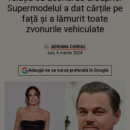
VEHICULATE
Supermodelul a dat cărțile pe
față și a lămurit toate
zvonurile vehiculate
Autor:
ADRIANA CHIRIAC
Publicat:
sâmbătă, 4 martie 2023
Actualizat:
luni, 4 martie 2024
Adaugă-ne ca sursă preferată în Google