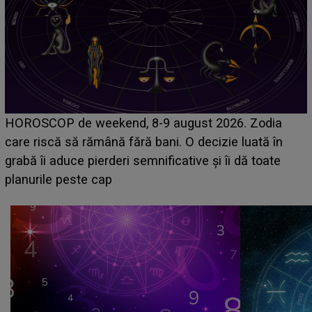
Emanuel a ținut ACEST DETALIU ASCUNS până
acum! În fața Alexandrei, concurentul din Casa Iubirii
face o MĂRTURISIRE NEAȘTEPTATĂ despre mama
sa: "I-am spus și ei în față, eu nu te iubesc pentru
că..."