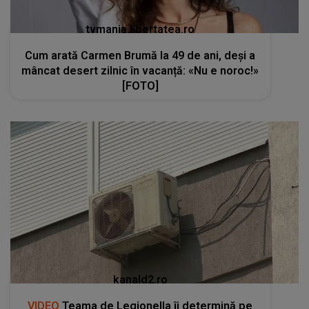
tvmania.libertatea.ro
Cum arată Carmen Brumă la 49 de ani, deși a
mâncat desert zilnic în vacanță: «Nu e noroc!»
[FOTO]
kanald2.ro
VIDEO
Teama de Legionella îi determină pe