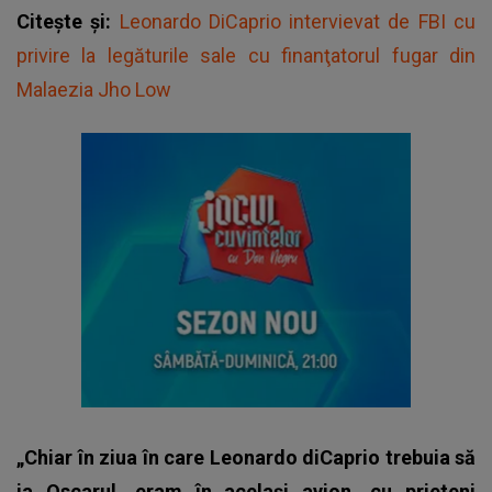
Citește și:
Leonardo DiCaprio intervievat de FBI cu
privire la legăturile sale cu finanţatorul fugar din
Malaezia Jho Low
„Chiar în ziua în care Leonardo diCaprio trebuia să
ia Oscarul, eram în același avion, cu prieteni