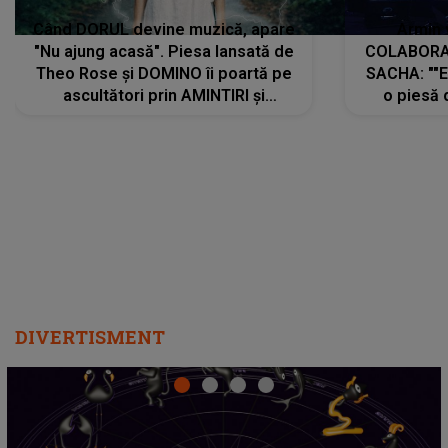
Când DORUL devine muzică, apare
Armin 
"Nu ajung acasă". Piesa lansată de
COLABORAR
Theo Rose și DOMINO îi poartă pe
SACHA: ""E
ascultători prin AMINTIRI și
o piesă 
REGĂSIRI, iar drumul emoțiilor
imediat pre
trece prin sufletul publicului:
cu mine șt
"Pentru toți cei care au plecat
păstrăm do
departe ca să le fie mai bine"
DIVERTISMENT