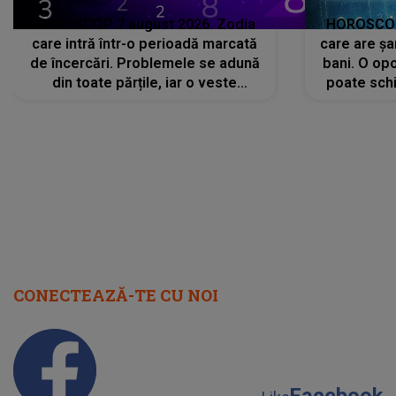
HOROSCOP 7 august 2026. Zodia
HOROSCOP 
care intră într-o perioadă marcată
care are șa
de încercări. Problemele se adună
bani. O opo
din toate părțile, iar o veste
poate schi
neașteptată îi dă planurile peste
la
cap
CONECTEAZĂ-TE CU NOI