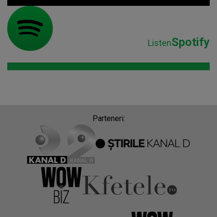
Spotify
Listen
Parteneri: