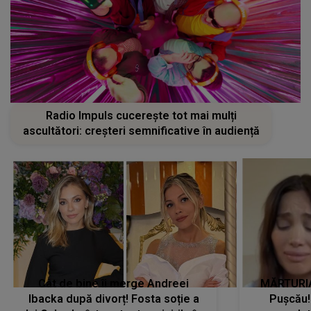
Radio Impuls cucerește tot mai mulți
ascultători: creșteri semnificative în audiență
Cât de bine îi merge Andreei
MĂRTURIA
Ibacka după divorț! Fosta soție a
Pușcău!