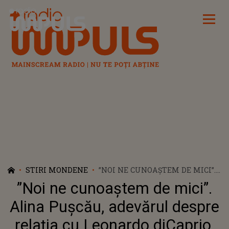
Radio Impuls
STIRI MONDENE
”NOI NE CUNOAȘTEM DE MICI”.
ALINA PUȘCĂU, ADEVĂRUL
”Noi ne cunoaștem de mici”.
DESPRE RELAȚIA CU LEONARDO
DICAPRIO. SUPERMODELUL A
Alina Pușcău, adevărul despre
DAT CĂRȚILE PE FAȚĂ ȘI A
relația cu Leonardo diCaprio.
LĂMURIT TOATE ZVONURILE