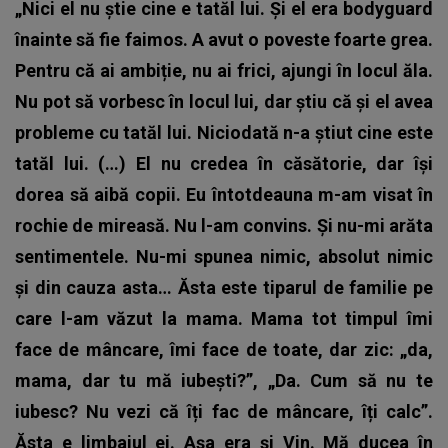
„Nici el nu știe cine e tatăl lui. Și el era bodyguard
înainte să fie faimos. A avut o poveste foarte grea.
Pentru că ai ambiție, nu ai frici, ajungi în locul ăla.
Nu pot să vorbesc în locul lui, dar știu că și el avea
probleme cu tatăl lui. Niciodată n-a știut cine este
tatăl lui. (…) El nu credea în căsătorie, dar își
dorea să aibă copii. Eu întotdeauna m-am visat în
rochie de mireasă. Nu l-am convins. Și nu-mi arăta
sentimentele. Nu-mi spunea nimic, absolut nimic
și din cauza asta… Ăsta este tiparul de familie pe
care l-am văzut la mama. Mama tot timpul îmi
face de mâncare, îmi face de toate, dar zic: „da,
mama, dar tu mă iubești?”, „Da. Cum să nu te
iubesc? Nu vezi că îți fac de mâncare, îți calc”.
Ăsta e limbajul ei. Așa era și Vin. Mă ducea în