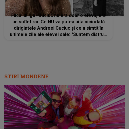
Fiica lui Igor Cuciuc nu era doar o elevă, era
un suflet rar. Ce NU va putea uita niciodată
dirigintele Andreei Cuciuc și ce a simțit în
ultimele zile ale elevei sale: "Suntem distruși
și noi". MĂRTURISIREA pe care părinții tinerei
o aud pentru prima dată
STIRI MONDENE