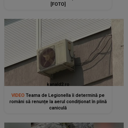
[FOTO]
kanald2.ro
VIDEO
Teama de Legionella îi determină pe
români să renunțe la aerul condiționat în plină
caniculă