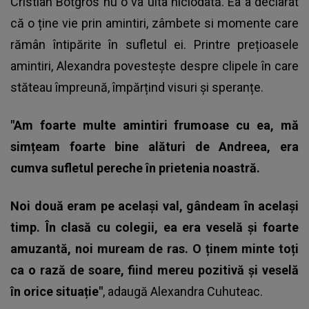
Cristian Botgros
nu o va uita niciodată. Ea a declarat
că o ține vie prin amintiri, zâmbete si momente care
rămân întipărite în sufletul ei. Printre prețioasele
amintiri, Alexandra povestește despre clipele în care
stăteau împreună, împărțind visuri și speranțe.
"Am foarte multe amintiri frumoase cu ea, mă
simțeam foarte bine alături de Andreea, era
cumva sufletul pereche în prietenia noastră.
Noi două eram pe același val, gândeam în același
timp. În clasă cu colegii, ea era veselă și foarte
amuzantă, noi muream de ras. O ținem minte toți
ca o rază de soare, fiind mereu pozitivă și veselă
în orice situație"
, adaugă Alexandra Cuhuteac.