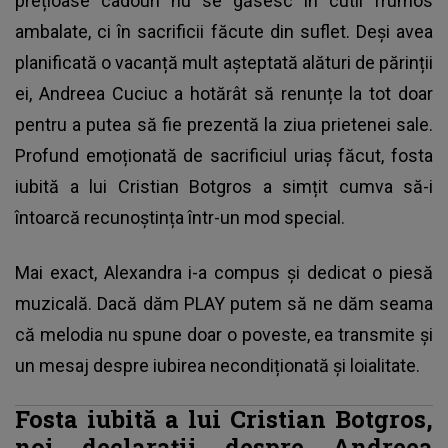
prețioase cadouri nu se găsesc în cutii frumos
ambalate, ci în sacrificii făcute din suflet. Deși avea
planificată o vacanță mult așteptată alături de părinții
ei, Andreea Cuciuc a hotărât să renunțe la tot doar
pentru a putea să fie prezentă la ziua prietenei sale.
Profund emoționată de sacrificiul uriaș făcut, fosta
iubită a lui Cristian Botgros a simțit cumva să-i
întoarcă recunoștința într-un mod special.
Mai exact, Alexandra i-a compus și dedicat o piesă
muzicală. Dacă dăm PLAY putem să ne dăm seama
că melodia nu spune doar o poveste, ea transmite și
un mesaj despre iubirea necondiționată și loialitate.
Fosta iubită a lui Cristian Botgros,
noi declarații despre Andreea