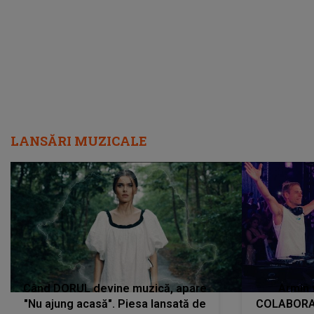
încredere, siguranță...”
Dacă nu 
LANSĂRI MUZICALE
Când DORUL devine muzică, apare
Armin 
"Nu ajung acasă". Piesa lansată de
COLABORAR