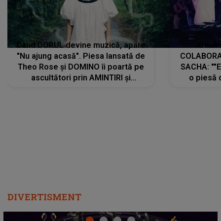
Când DORUL devine muzică, apare
Armin 
"Nu ajung acasă". Piesa lansată de
COLABORAR
Theo Rose și DOMINO îi poartă pe
SACHA: ""E
ascultători prin AMINTIRI și
o piesă 
REGĂSIRI, iar drumul emoțiilor
imediat pre
trece prin sufletul publicului:
cu mine șt
"Pentru toți cei care au plecat
păstrăm do
departe ca să le fie mai bine"
DIVERTISMENT