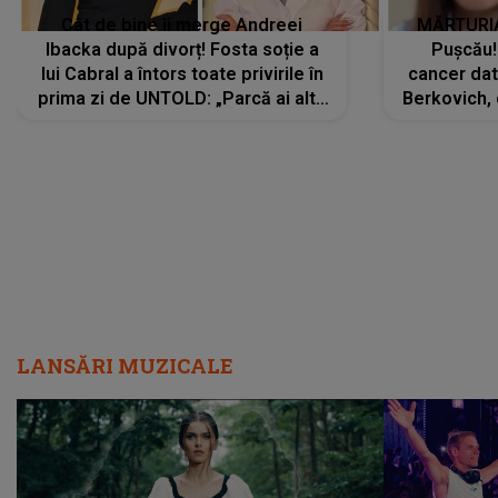
Cât de bine îi merge Andreei
MĂRTURIA
Ibacka după divorț! Fosta soție a
Pușcău!
lui Cabral a întors toate privirile în
cancer dato
prima zi de UNTOLD: „Parcă ai altă
Berkovich, 
strălucire, emani putere,
accident ru
încredere, siguranță...”
Dacă nu 
LANSĂRI MUZICALE