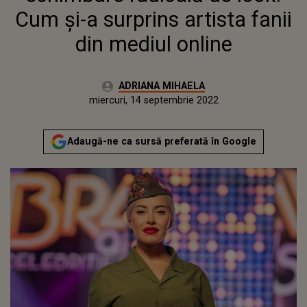
Cum și-a surprins artista fanii
din mediul online
Autor:
ADRIANA MIHAELA
Publicat:
marți, 14 septembrie 2021
Actualizat:
miercuri, 14 septembrie 2022
Adaugă-ne ca sursă preferată în Google