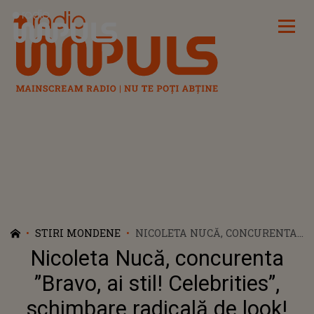
Radio Impuls
STIRI MONDENE
NICOLETA NUCĂ, CONCURENTA
”BRAVO, AI STIL! CELEBRITIES”,
Nicoleta Nucă, concurenta
SCHIMBARE RADICALĂ DE
LOOK! CUM ȘI-A SURPRINS
”Bravo, ai stil! Celebrities”,
ARTISTA FANII DIN MEDIUL
schimbare radicală de look!
ONLINE