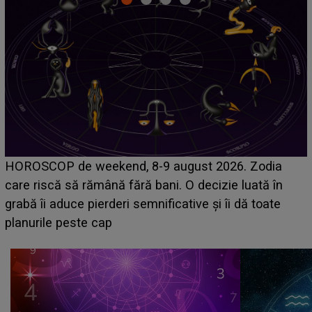
Emanuel a ținut ACEST DETALIU ASCUNS până
acum! În fața Alexandrei, concurentul din Casa Iubirii
face o MĂRTURISIRE NEAȘTEPTATĂ despre mama
sa: "I-am spus și ei în față, eu nu te iubesc pentru
că..."