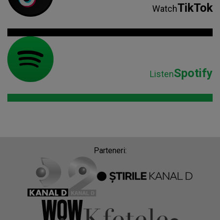
TikTok
Watch
Spotify
Listen
Parteneri: