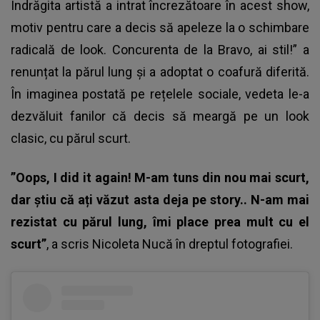
Îndrăgita artistă a intrat încrezătoare în acest show,
motiv pentru care a decis să apeleze la o schimbare
radicală de look. Concurenta de la Bravo, ai stil!” a
renunțat la părul lung și a adoptat o coafură diferită.
În imaginea postată pe rețelele sociale, vedeta le-a
dezvăluit fanilor că decis să meargă pe un look
clasic, cu părul scurt.
”Oops, I did it again! M-am tuns din nou mai scurt,
dar știu că ați văzut asta deja pe story.. N-am mai
rezistat cu părul lung, îmi place prea mult cu el
scurt”
, a scris
Nicoleta Nucă
în dreptul fotografiei.