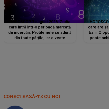
HOROSCOP 7 august 2026. Zodia
HOROSCOP 
care intră într-o perioadă marcată
care are șa
de încercări. Problemele se adună
bani. O opo
din toate părțile, iar o veste
poate schi
neașteptată îi dă planurile peste
la
cap
CONECTEAZĂ-TE CU NOI