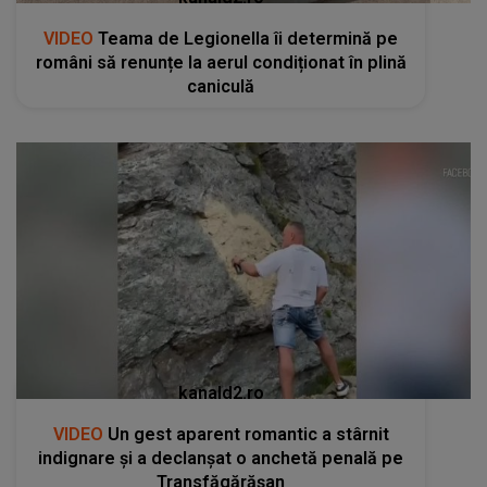
VIDEO
Teama de Legionella îi determină pe
români să renunțe la aerul condiționat în plină
caniculă
kanald2.ro
VIDEO
Un gest aparent romantic a stârnit
indignare și a declanșat o anchetă penală pe
Transfăgărășan