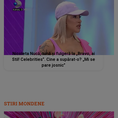
Nicoleta Nucă, tună și fulgeră la „Bravo, ai
Stil! Celebrities”. Cine a supărat-o? „Mi se
pare josnic”
STIRI MONDENE