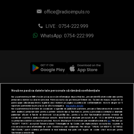
office@radioimpuls.ro
LIVE : 0754-222.999
WhatsApp: 0754-222.999
© 2019-2026 DOGAN MEDIA INTERNATIONAL SA, Toate
Nouă ne pasă ca datele tale personale să rămână confidențiale
drepturile rezervate.
Noi și partenerii noștri
589
stocăm și/sau accesăm informații pe dispozitivul dvs., precum identificatorii cookie unici pentru
prelucrarea datelor cu caracter personal. Puteți accepta sau gestiona preferințele dvs. făcând clic mai jos, respectiv vă
puteți opune utilizării unui interes legitim în orice moment pe pagina cu politica de confidențialitate. Aceste alegeri vor fi
raportate partenerilor noștri și nu vă vor afecta navigarea.
Mai multe detalii
Noi si partenerii nostri (retelele de socializare si agentiile de publicitate partenere, precum si furnizorii nostri de servicii de
date analitice) prelucram date pentru a permite website-ului sa functioneze, pentru a personaliza continutul si anunturile
publicitare afisate in functie de interesele si/sau profilul dvs., pentru a va oferi functionalitati aferente retelelor de
socializare si pentru a analiza traficul pe website. Beneficiati de drepturile prevazute de art. 15-22 din GDPR in legatura
cu prelucrarea datelor cu caracter personal. Aceste drepturi pot fi exercitate prin modalitatea indicata
aici
. Prin click pe
“ACCEPT TOATE”, acceptati folosirea tuturor Tehnologiilor de tip Cookie, care implica inclusiv acceptul dvs. cu privire la
stocarea/accesarea informatiilor de catre Vendor-ii cu care colaboram. Prin click pe “VREAU SA MODIFIC SETARILE
INDIVIDUAL” puteti schimba preferintele in mod individual, mai putin cele legate de cookie strict necesare pentru
functionarea website-ului.