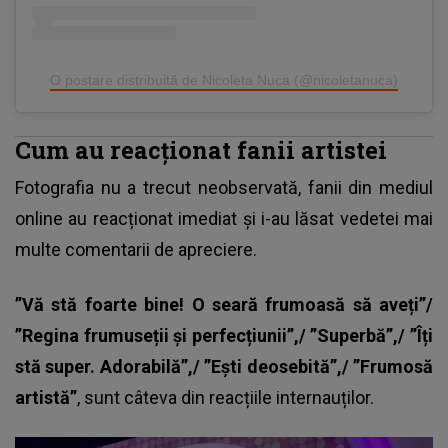
O postare distribuită de Nicoleta Nuca (@nicoletanuca)
Cum au reacționat fanii artistei
Fotografia nu a trecut neobservată, fanii din mediul
online au reacționat imediat și i-au lăsat vedetei mai
multe comentarii de apreciere.
”Vă stă foarte bine! O seară frumoasă să aveți”/
”Regina frumuseții și perfecțiunii”,/ ”Superbă”,/ ”Îți
stă super. Adorabilă”,/ ”Ești deosebită”,/ ”Frumosă
artistă”
, sunt câteva din reacțiile internauților.