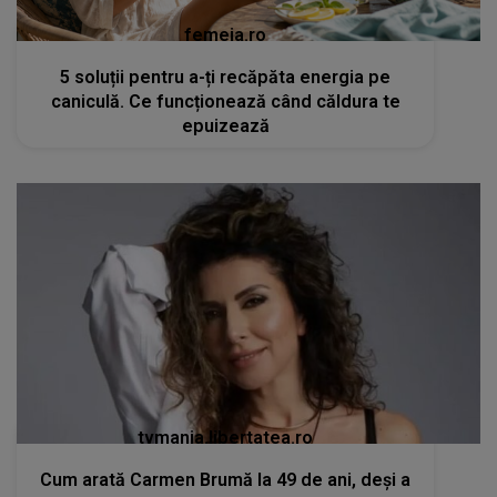
femeia.ro
5 soluții pentru a-ți recăpăta energia pe
caniculă. Ce funcționează când căldura te
epuizează
tvmania.libertatea.ro
Cum arată Carmen Brumă la 49 de ani, deși a