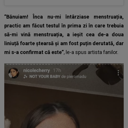
”Bănuiam! Înca nu-mi întârziase menstruația,
practic am făcut testul în prima zi în care trebuia
să-mi vină menstruația, a ieșit cea de-a doua
liniuță foarte ștearsă și am fost puțin derutată, dar
mi s-a confirmat că este”
, le-a spus artista fanilor.