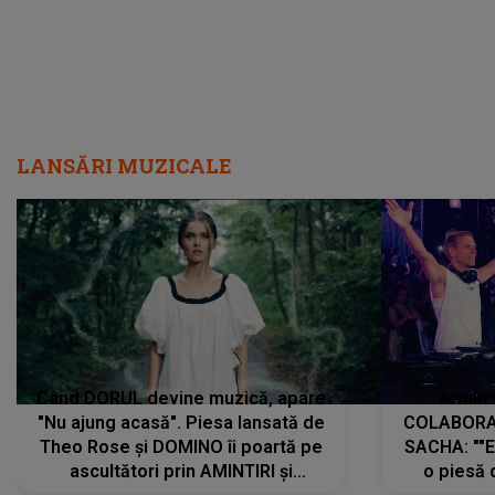
LANSĂRI MUZICALE
Când DORUL devine muzică, apare
Armin 
"Nu ajung acasă". Piesa lansată de
COLABORAR
Theo Rose și DOMINO îi poartă pe
SACHA: ""E
ascultători prin AMINTIRI și
o piesă 