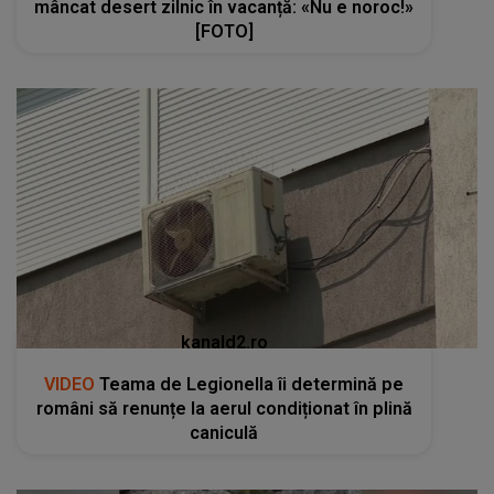
mâncat desert zilnic în vacanță: «Nu e noroc!»
[FOTO]
kanald2.ro
VIDEO
Teama de Legionella îi determină pe
români să renunțe la aerul condiționat în plină
caniculă