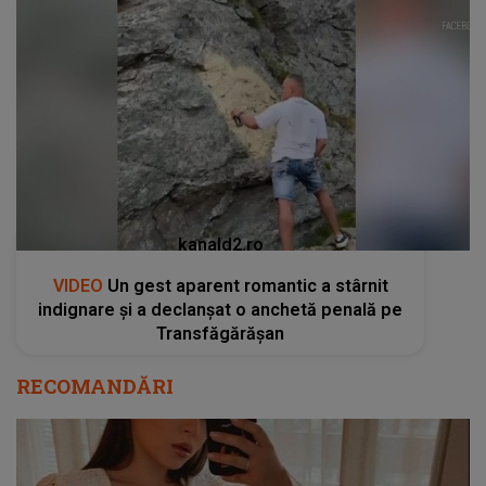
kanald2.ro
VIDEO
Un gest aparent romantic a stârnit
indignare și a declanșat o anchetă penală pe
Transfăgărășan
RECOMANDĂRI