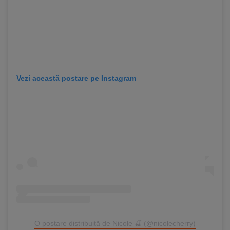
Vezi această postare pe Instagram
O postare distribuită de Nicole 🍒 (@nicolecherry)