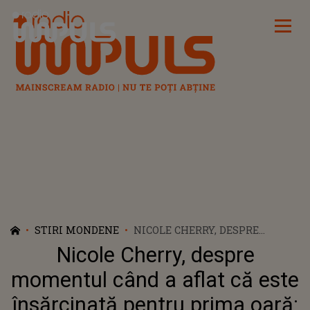
Radio Impuls
STIRI MONDENE
NICOLE CHERRY, DESPRE
MOMENTUL CÂND A AFLAT CĂ
Nicole Cherry, despre
ESTE ÎNSĂRCINATĂ PENTRU
PRIMA OARĂ: ”AM FOST PUȚIN
momentul când a aflat că este
DERUTATĂ”
însărcinată pentru prima oară: