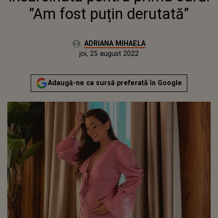
”Am fost puțin derutată”
Autor:
ADRIANA MIHAELA
Publicat:
miercuri, 25 august 2021
Actualizat:
joi, 25 august 2022
Adaugă-ne ca sursă preferată în Google