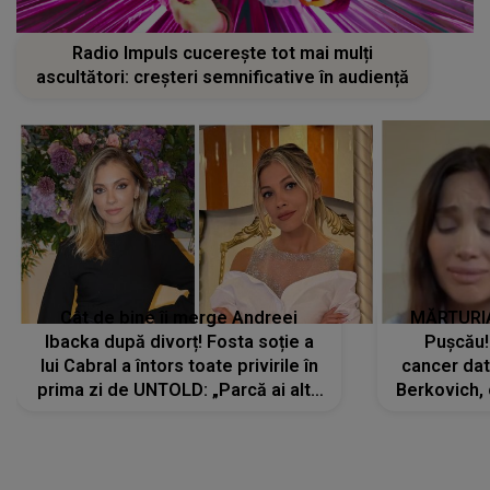
Radio Impuls cucerește tot mai mulți
ascultători: creșteri semnificative în audiență
Cât de bine îi merge Andreei
MĂRTURIA
Ibacka după divorț! Fosta soție a
Pușcău!
lui Cabral a întors toate privirile în
cancer dato
prima zi de UNTOLD: „Parcă ai altă
Berkovich, 
strălucire, emani putere,
accident ru
încredere, siguranță...”
Dacă nu 