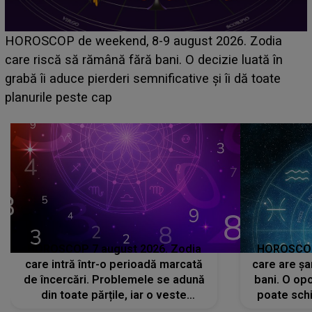
Emanuel a ținut ACEST DETALIU ASCUNS până
acum! În fața Alexandrei, concurentul din Casa Iubirii
face o MĂRTURISIRE NEAȘTEPTATĂ despre mama
sa: "I-am spus și ei în față, eu nu te iubesc pentru
că..."
HOROSCOP 7 august 2026. Zodia
HOROSCOP 
care intră într-o perioadă marcată
care are șa
de încercări. Problemele se adună
bani. O opo
din toate părțile, iar o veste
poate schi
neașteptată îi dă planurile peste
la