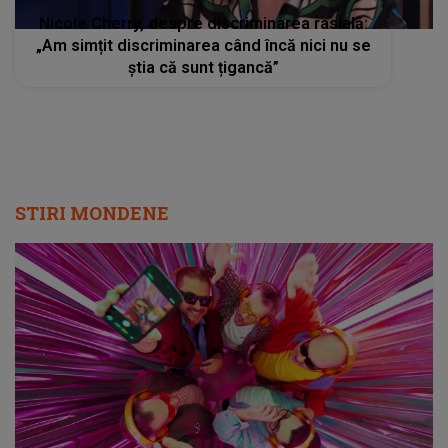
Nicole Cherry, despre discriminarea rasială:
„Am simțit discriminarea când încă nici nu se
știa că sunt țigancă”
STIRI MONDENE