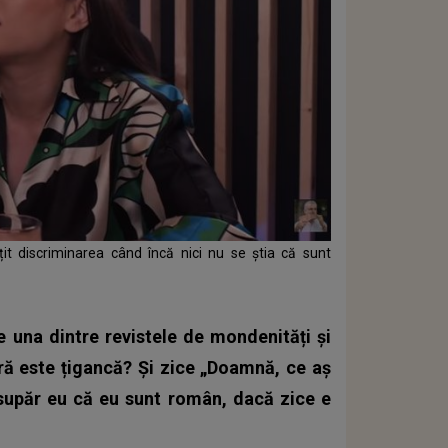
țit discriminarea când încă nici nu se știa că sunt
de una dintre revistele de mondenități și
ă este țigancă? Și zice „Doamnă, ce aș
supăr eu că eu sunt român, dacă zice e