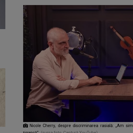
Nicole Cherry, despre discriminarea rasială: „Am sim
țigancă”
(sursa foto: Captură YouTube)