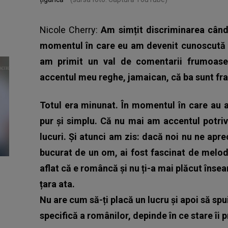
Nicole Cherry:
Am simțit discriminarea când 
momentul în care eu am devenit cunoscută 
am primit un val de comentarii frumoase
accentul meu reghe, jamaican, că ba sunt fra
Totul era minunat. În momentul în care au a
pur și simplu. Că nu mai am accentul potriv
lucuri. Și atunci am zis: dacă noi nu ne apre
bucurat de un om, ai fost fascinat de melodi
aflat că e româncă și nu ți-a mai plăcut înse
țara ata.
Nu are cum să-ți placă un lucru și apoi să sp
specifică a românilor, depinde în ce stare îi p