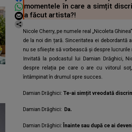
momentele în care a simțit discri
a făcut artista?!
Nicole Cherry, pe numele real „Nicoleta Ghinea”,
de la noi din țară. Sinceritatea ei debordantă a
nu se sfiiește să vorbească și despre lucrurile 
Invitată la podcastul lui Damian Drăghici, N
despre relația pe care o are cu viitorul soț,
întâmpinat în drumul spre succes.
Damian Drăghici:
Te-ai simțit vreodată discri
Damian Drăghici:
Da.
Damian Drăghici:
Înainte sau după ce ai deve