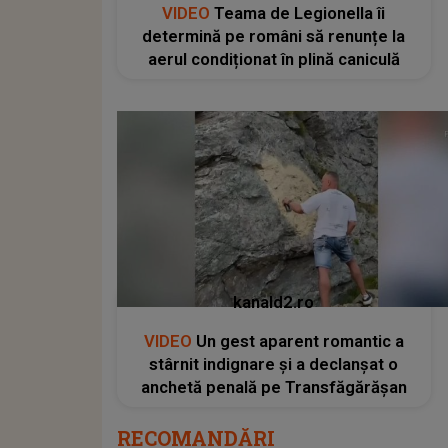
VIDEO
Teama de Legionella îi
determină pe români să renunțe la
aerul condiționat în plină caniculă
kanald2.ro
VIDEO
Un gest aparent romantic a
stârnit indignare și a declanșat o
anchetă penală pe Transfăgărășan
RECOMANDĂRI