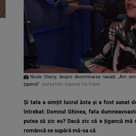
Nicole Cherry, despre discriminarea rasială: „Am sim
țigancă”
(sursa foto: Captură YouTube)
Și tata a simțit lucrul ăsta și a fost sunat 
întrebat: Domnul Ghinea, fata dumneavoastr
putea să zic eu? Dacă zic că e țigancă mă 
româncă se supără mă-sa că