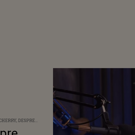
CHERRY, DESPRE
INAREA RASIALĂ: „AM
spre
DISCRIMINAREA CÂND