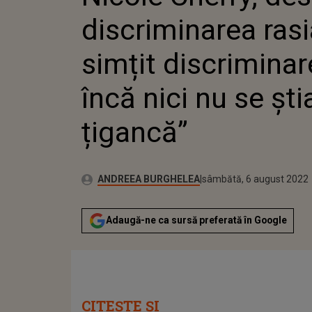
ÎNCĂ NI
discriminarea ras
ȚIGANC
simțit discrimina
încă nici nu se ști
țigancă”
Publicat:
Autor:
vineri, 6 august 2021
Actualizat:
ANDREEA BURGHELEA
sâmbătă, 6 august 2022
Adaugă-ne ca sursă preferată în Google
CITEȘTE ȘI