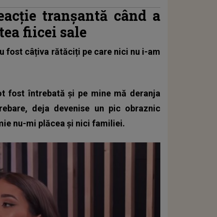
reacție tranșantă când a
ea fiicei sale
 fost câțiva rătăciți pe care nici nu i-am
ot fost întrebată și pe mine mă deranja
ebare, deja devenise un pic obraznic
ie nu-mi plăcea și nici familiei.