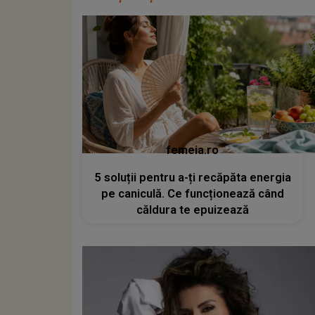
femeia.ro
5 soluții pentru a-ți recăpăta energia
pe caniculă. Ce funcționează când
căldura te epuizează