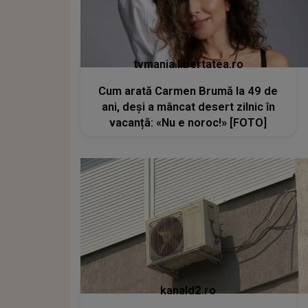
tvmania.libertatea.ro
Cum arată Carmen Brumă la 49 de
ani, deși a mâncat desert zilnic în
vacanță: «Nu e noroc!» [FOTO]
kanald2.ro