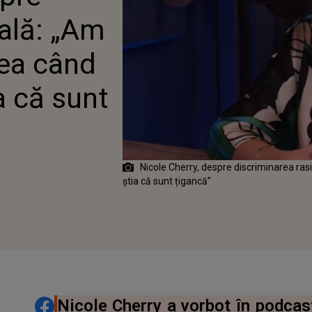
CI NU SE ȘTIA CĂ SUNT
ială: „Am
Ă”
rea când
a că sunt
Nicole Cherry, despre discriminarea rasi
știa că sunt țigancă”
DISTRIBUIE ARTICOLUL
Nicole Cherry a vorbot în podcas