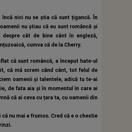
încă nici nu se știa că sunt țigancă. În
oamenii nu știau că eu sunt româncă și
 despre cât de bine cânt în engleză,
nțuzoaică, cumva că de la Cherry.
flat că sunt româncă, a început hate-ul
it, că mă screm când cânt, tot felul de
ciem oamenii și talentele, adică tu te-ai
e, de fata aia și în momentul în care ai
amnă că ai ceva cu țara ta, cu oamenii din
ui că nu mai e frumos. Cred că e o chestie
rinzi.