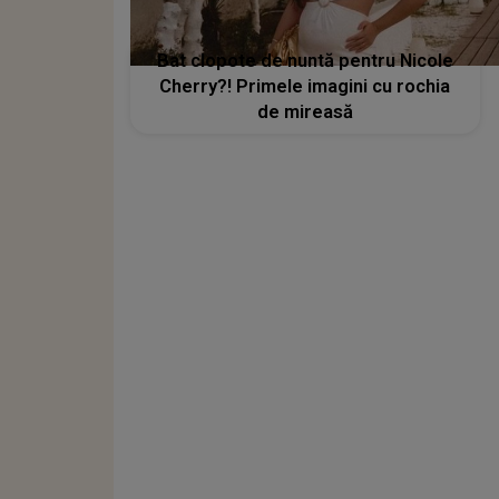
Bat clopote de nuntă pentru Nicole
Cherry?! Primele imagini cu rochia
de mireasă