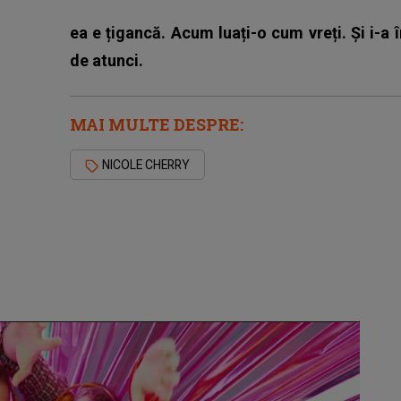
ea e țigancă. Acum luați-o cum vreți. Și i-a 
de atunci.
MAI MULTE DESPRE:
NICOLE CHERRY