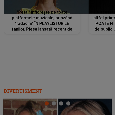
"Petal" înflorește pe toate
De această 
platformele muzicale, prinzând
altfel prin
"rădăcini" ÎN PLAYLISTURILE
POATE FI
fanilor. Piesa lansată recent de
de public!
Ariana Grande îi face pe
a lansat V
ascultători SĂ O ASCULTE PE
REPEAT
DIVERTISMENT