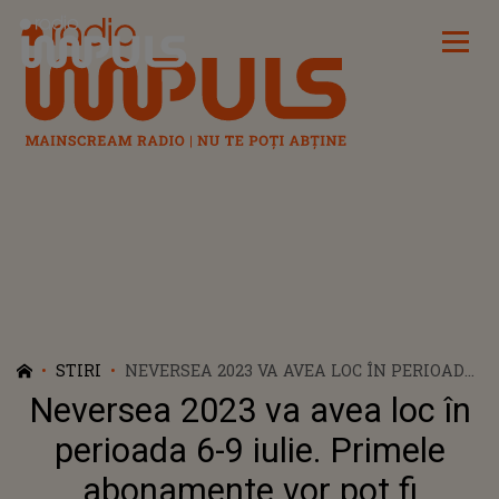
Radio Impuls
STIRI
NEVERSEA 2023 VA AVEA LOC ÎN PERIOADA
6-9 IULIE. PRIMELE ABONAMENTE VOR
Neversea 2023 va avea loc în
POT FI REZERVATE CU CÂTE 1 EURO
perioada 6-9 iulie. Primele
abonamente vor pot fi