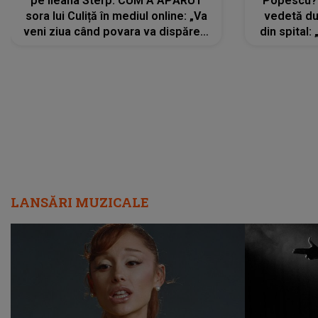
pe Ileana Sterp. CUM A APĂRUT
Popescu?
sora lui Culiță în mediul online: „Va
vedetă du
veni ziua când povara va dispărea,
din spital:
iar lacrimile...”
LANSĂRI MUZICALE