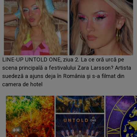
Ce a dezvăluit noua concurentă din "Casa Iubirii" l-a
luat prin surprindere pe Emanuel. CINE ESTE
BĂIATUL VIZAT de Alexandra?! Aflându-se în fața
faptului împlinit, A RECUNOSCUT IMEDIAT: "Am
avut..."