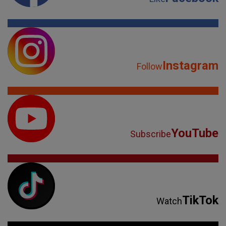
Instagram
Follow
YouTube
Subscribe
TikTok
Watch