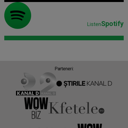
Spotify
Listen
Parteneri: