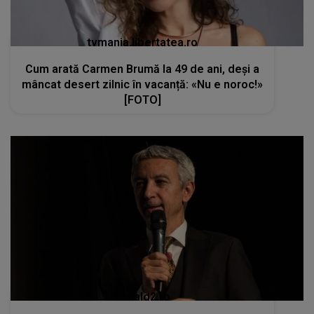
tvmania.libertatea.ro
Cum arată Carmen Brumă la 49 de ani, deși a
mâncat desert zilnic în vacanță: «Nu e noroc!»
[FOTO]
kanald2.ro