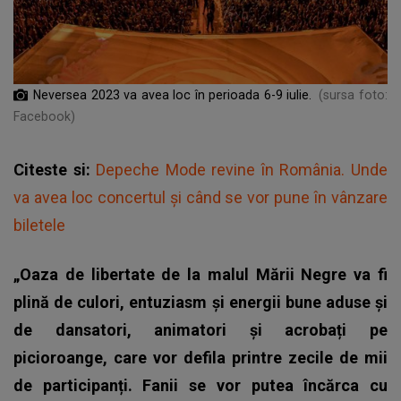
Neversea 2023 va avea loc în perioada 6-9 iulie.
(sursa foto:
Facebook)
Citeste si:
Depeche Mode revine în România. Unde
va avea loc concertul şi când se vor pune în vânzare
biletele
„Oaza de libertate de la malul Mării Negre va fi
plină de culori, entuziasm și energii bune aduse și
de dansatori, animatori și acrobați pe
picioroange, care vor defila printre zecile de mii
de participanți. Fanii se vor putea încărca cu