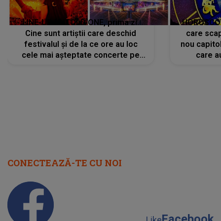
LINE-UP UNTOLD ONE, prima zi.
HOROSCOP 
Cine sunt artiștii care deschid
care scap
festivalul și de la ce ore au loc
nou capitol
cele mai așteptate concerte pe
care a
scena principală?
perioadă 
CONECTEAZĂ-TE CU NOI
Facebook
Like