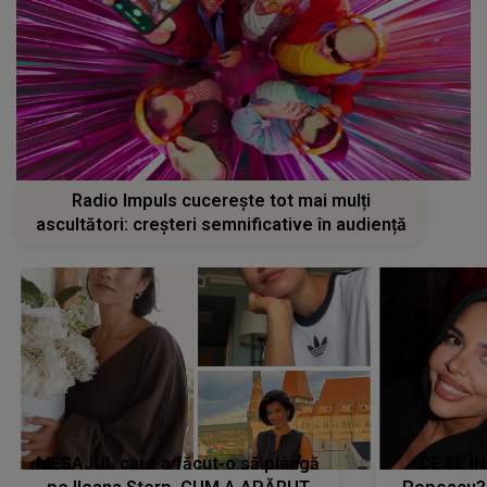
Radio Impuls cucerește tot mai mulți
ascultători: creșteri semnificative în audiență
MESAJUL care a făcut-o să plângă
CE SE Î