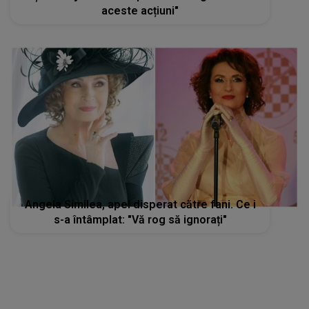
aceste acțiuni"
Angela Similea, apel disperat către fani. Ce i
s-a întâmplat: "Vă rog să ignorați"