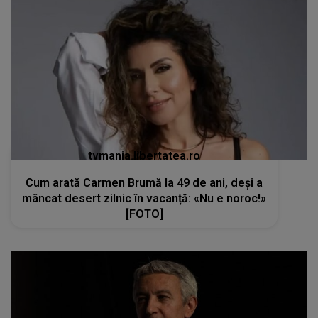
tvmania.libertatea.ro
Cum arată Carmen Brumă la 49 de ani, deși a
mâncat desert zilnic în vacanță: «Nu e noroc!»
[FOTO]