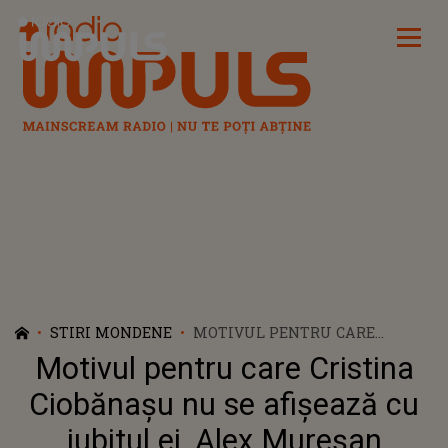
Radio Impuls
STIRI MONDENE
MOTIVUL PENTRU CARE
CRISTINA CIOBĂNAȘU NU SE
Motivul pentru care Cristina
AFIȘEAZĂ CU IUBITUL EI, ALEX
MUREȘAN
Ciobănașu nu se afișează cu
iubitul ei, Alex Mureșan