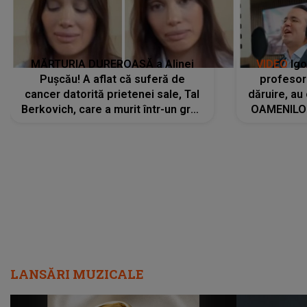
MĂRTURIA DUREROASĂ a Alinei
VIDEO
Igo
Pușcău! A aflat că suferă de
profesori
cancer datorită prietenei sale, Tal
dăruire, au
Berkovich, care a murit într-un grav
OAMENILOR
accident rutier: „Mi-a salvat viața.
despre
Dacă nu era ea, nici eu nu mai
amprente 
eram...”
ELEVILOR,
anilor: "
LANSĂRI MUZICALE