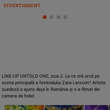
DIVERTISMENT
Ce a dezvăluit noua concurentă din "Casa Iubirii" l-a
luat prin surprindere pe Emanuel. CINE ESTE
BĂIATUL VIZAT de Alexandra?! Aflându-se în fața
faptului împlinit, A RECUNOSCUT IMEDIAT: "Am
avut..."