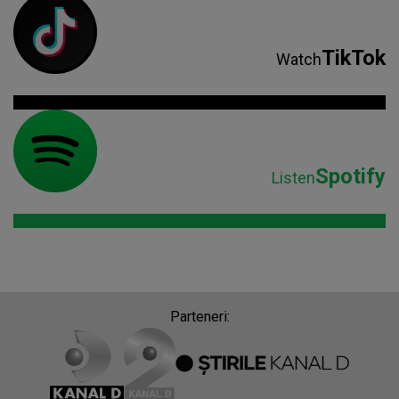
TikTok
Watch
Spotify
Listen
Parteneri: