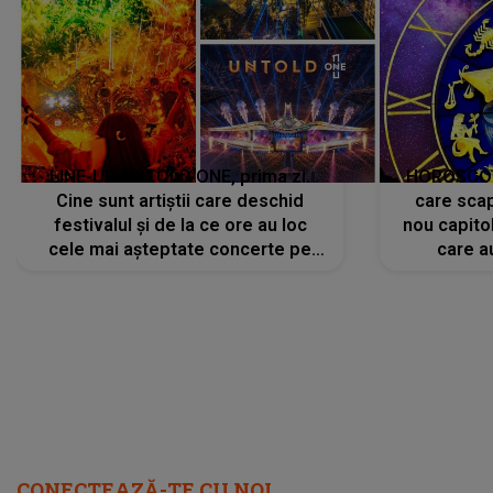
LINE-UP UNTOLD ONE, prima zi.
HOROSCOP 
Cine sunt artiștii care deschid
care scap
festivalul și de la ce ore au loc
nou capitol
cele mai așteptate concerte pe
care a
scena principală?
perioadă 
CONECTEAZĂ-TE CU NOI