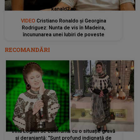
kanald2.ro
VIDEO
Cristiano Ronaldo și Georgina
Rodriguez: Nunta de vis în Madeira,
încununarea unei Iubiri de poveste
RECOMANDĂRI
Irina Loghin se confruntă cu o situație gravă
și deranjantă: "Sunt profund indignată de