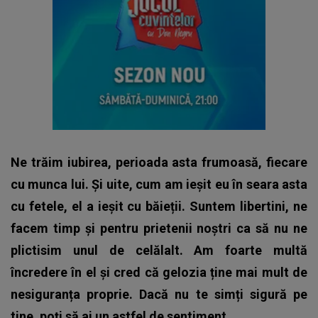
Ne trăim iubirea, perioada asta frumoasă, fiecare
cu munca lui. Și uite, cum am ieșit eu în seara asta
cu fetele, el a ieșit cu băieții. Suntem libertini, ne
facem timp și pentru prietenii noștri ca să nu ne
plictisim unul de celălalt.
Am foarte multă
încredere în el și cred că gelozia ține mai mult de
nesiguranța proprie. Dacă nu te simți sigură pe
tine, poți să ai un astfel de sentiment.