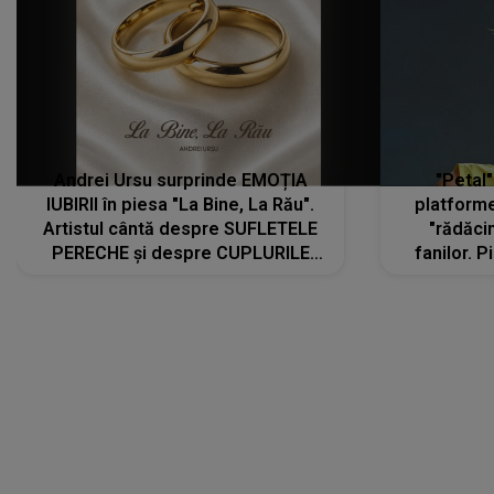
Andrei Ursu surprinde EMOȚIA
"Petal"
IUBIRII în piesa "La Bine, La Rău".
platforme
Artistul cântă despre SUFLETELE
"rădăci
PERECHE și despre CUPLURILE
fanilor. 
care aleg să meargă împreună pe
Arian
același drum, INDIFERENT DE CE LE
ascultă
REZERVĂ VIAȚA