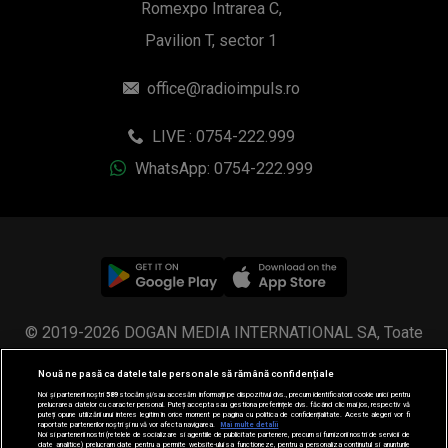
Romexpo Intrarea C,
Pavilion T, sector 1
office@radioimpuls.ro
LIVE : 0754-222.999
WhatsApp: 0754-222.999
© 2019-2026 DOGAN MEDIA INTERNATIONAL SA, Toate
drepturile rezervate.
Nouă ne pasă ca datele tale personale să rămână confidențiale
Noi și partenerii noștri
589
stocăm și/sau accesăm informații pe dispozitivul dvs., precum identificatorii cookie unici pentru
prelucrarea datelor cu caracter personal. Puteți accepta sau gestiona preferințele dvs. făcând clic mai jos, respectiv vă
puteți opune utilizării unui interes legitim în orice moment pe pagina cu politica de confidențialitate. Aceste alegeri vor fi
raportate partenerilor noștri și nu vă vor afecta navigarea.
Mai multe detalii
Noi si partenerii nostri (retelele de socializare si agentiile de publicitate partenere, precum si furnizorii nostri de servicii de
date analitice) prelucram date pentru a permite website-ului sa functioneze, pentru a personaliza continutul si anunturile