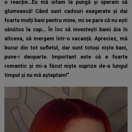
o reacție…Eu mă uitam la pungă și speram să
glumească! Când sunt cadouri exagerate și dai
foarte mulți bani pentru mine, mi se pare că nu ești
sănătos la cap… În loc să investești banii ăia în
altceva, să mergem într-o vacanță. Apreciez, mă
bucur din tot sufletul, dar sunt totuși niște bani,
pune-i deoparte. Important este că e foarte
romantic și mi-a făcut niște suprize de-a lungul
timpul și nu mă așteptam!”
.