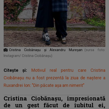
Cristina Ciobănașu și Alexandru Mureșan
(sursa foto:
Instagram/ Cristina Ciobănașu)
Citește și:
Motivul real pentru care Cristina
Ciobănașu nu a fost prezentă la ziua de naștere a
Ruxandrei Ion: "Din păcate așa am nimerit"
Cristina Ciobănașu, impresionată
de un gest făcut de iubitul ei,