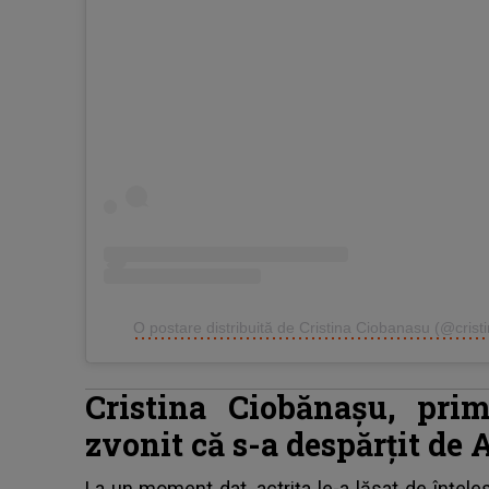
O postare distribuită de Cristina Ciobanasu (@crist
Cristina Ciobănașu, pri
zvonit că s-a despărțit d
La un moment dat, actrița le-a lăsat de înțele