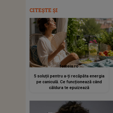
CITEȘTE ȘI
femeia.ro
5 soluții pentru a-ți recăpăta energia
pe caniculă. Ce funcționează când
căldura te epuizează