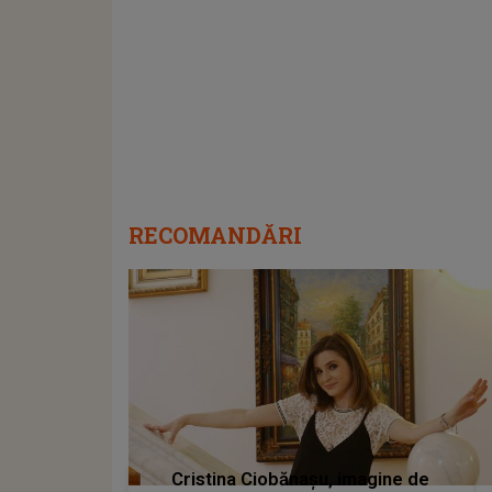
RECOMANDĂRI
Cristina Ciobănașu, imagine de