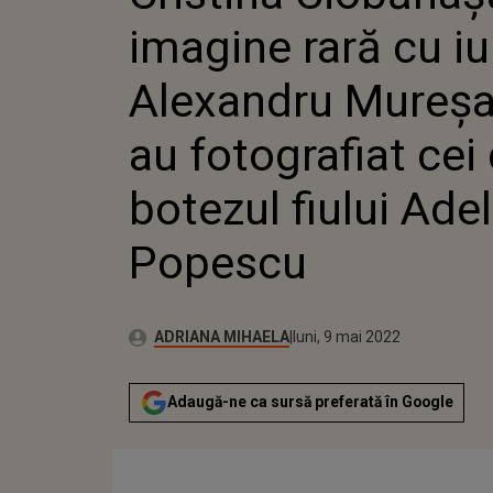
AU FOTO
imagine rară cu iub
BOTEZUL
POPESC
Alexandru Mureșa
au fotografiat cei 
botezul fiului Adel
Popescu
Publicat:
Autor:
luni, 9 mai 2022
Actualizat:
ADRIANA MIHAELA
luni, 9 mai 2022
Adaugă-ne ca sursă preferată în Google