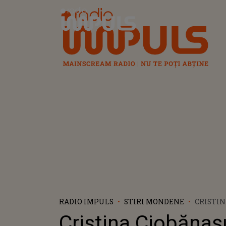
Radio Impuls
RADIO IMPULS
STIRI MONDENE
CRISTIN
RARĂ CU
Cristina Ciobănaș
ALEXAN