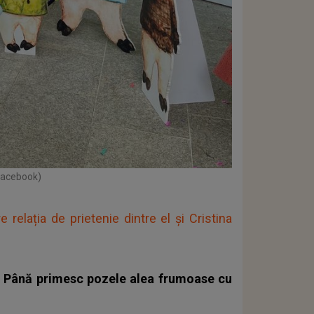
 Facebook)
 relația de prietenie dintre el și Cristina
n. Până primesc pozele alea frumoase cu