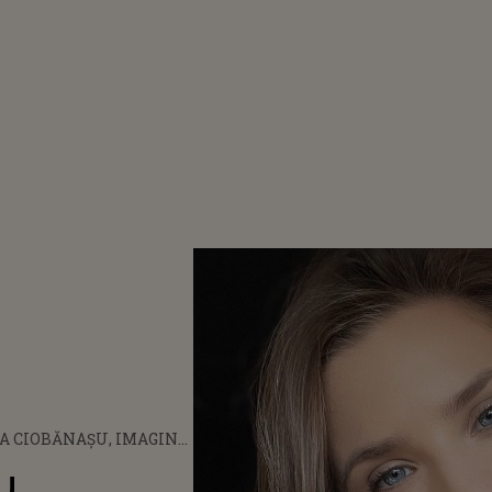
A CIOBĂNAȘU, IMAGINE
 IUBITUL EI,
u,
DRU MUREȘAN! CUM S-