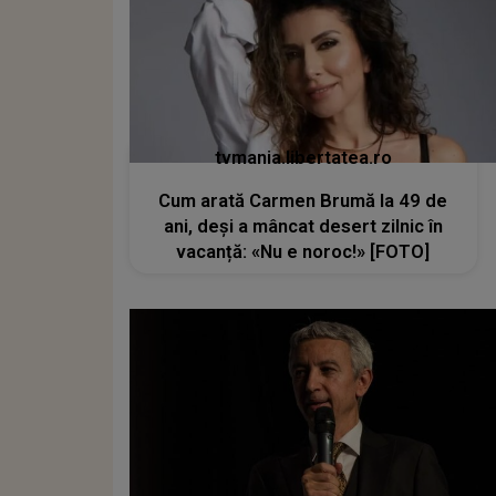
tvmania.libertatea.ro
Cum arată Carmen Brumă la 49 de
ani, deși a mâncat desert zilnic în
vacanță: «Nu e noroc!» [FOTO]