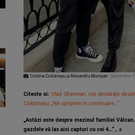
Cristina Ciobănașu și Alexandru Mureșan
(sursa foto:
Citeste si:
Vlad Gherman, noi declarații despre
Ciobănașu: „Ne sprijinim în continuare...”
„Astăzi este despre mezinul familiei Vâlca
gazdele vă las aici capturi cu cei 4…”
,
a