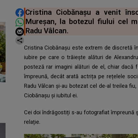
DISTRIBUIE ARTICOLUL
Cristina Ciobănașu a venit înso
Mureșan, la botezul fiului cel m
Radu Vâlcan.
Cristina Ciobănașu este extrem de discretă în
iubire pe care o trăiește alături de Alexandr
posteză rar imagini alături de el, chiar dacă 
împreună, decât arată actrița pe rețelele so
Radu Vâlcan și-au botezat cel de-al treilea fiu, 
Ciobănașu și iubitul ei.
Cei doi îndrăgostiți s-au fotografiat împreună ș
relație.