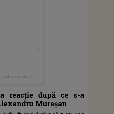
inaciobanasu_oficial)
ma reacție după ce s-a
e Alexandru Mureșan
s fanilor din mediul online că nu mai este