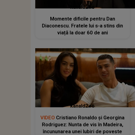
kanald2.ro
Momente dificile pentru Dan
Diaconescu. Fratele lui s-a stins din
viață la doar 60 de ani
kanald2.ro
VIDEO
Cristiano Ronaldo și Georgina
Rodriguez: Nunta de vis în Madeira,
încununarea unei Iubiri de poveste