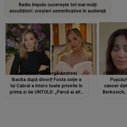
Radio Impuls cucerește tot mai mulți
ascultători: creșteri semnificative în audiență
Cât de bine îi merge Andreei
MĂRTURIA
Ibacka după divorț! Fosta soție a
Pușcău!
lui Cabral a întors toate privirile în
cancer dato
prima zi de UNTOLD: „Parcă ai altă
Berkovich, 
strălucire, emani putere,
accident ru
încredere, siguranță...”
Dacă nu 