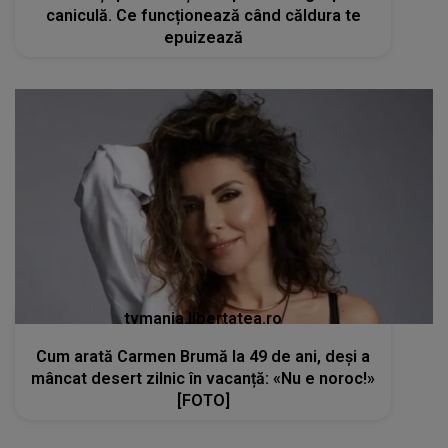
caniculă. Ce funcționează când căldura te
epuizează
tvmania.libertatea.ro
Cum arată Carmen Brumă la 49 de ani, deși a
mâncat desert zilnic în vacanță: «Nu e noroc!»
[FOTO]