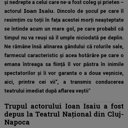
și nedrepte a celui care ne-a fost coleg și prieten –
actorul 𝗜𝗼𝗮𝗻 𝗜𝘀𝗮𝗶𝘂. Dincolo de șocul pe care îl
resimțim cu toții în fața acestei morți neașteptate
se întinde acum un mare gol, pe care probabil că
timpul nu va reuși să îl umple niciodată pe deplin.
Ne rămâne însă alinarea gândului că rolurile sale,
farmecul caracteristic și acea hotărâre pe care o
emana întreaga sa ființă îl vor păstra în inimile
spectatorilor și îi vor garanta o a doua veșnicie,
aici, printre cei vii”, a transmis conducerea
teatrului imediat după aflarea veștii"
Trupul actorului Ioan Isaiu a fost
depus la Teatrul Național din Cluj-
Napoca