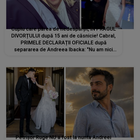
Cuplu care părea de nedespărțit, ÎN PRAGUL
DIVORȚULUI după 15 ani de căsnicie! Cabral,
PRIMELE DECLARAȚII OFICIALE după
separarea de Andreea Ibacka: "Nu am nici
un..."
Petrișor Ruge NU a fost la nunta Andreei