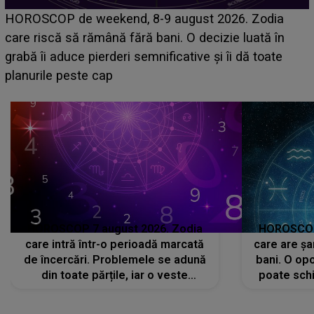
Emanuel a ținut ACEST DETALIU ASCUNS până
acum! În fața Alexandrei, concurentul din Casa Iubirii
face o MĂRTURISIRE NEAȘTEPTATĂ despre mama
sa: "I-am spus și ei în față, eu nu te iubesc pentru
că..."
HOROSCOP 7 august 2026. Zodia
HOROSCOP 
care intră într-o perioadă marcată
care are șa
de încercări. Problemele se adună
bani. O opo
din toate părțile, iar o veste
poate schi
neașteptată îi dă planurile peste
la
cap