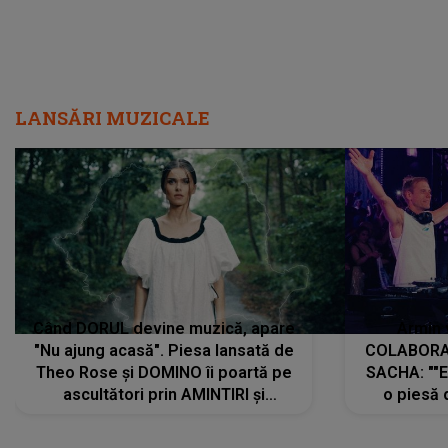
LANSĂRI MUZICALE
Când DORUL devine muzică, apare
Armin 
"Nu ajung acasă". Piesa lansată de
COLABORAR
Theo Rose și DOMINO îi poartă pe
SACHA: ""E
ascultători prin AMINTIRI și
o piesă 
REGĂSIRI, iar drumul emoțiilor
imediat pre
trece prin sufletul publicului:
cu mine șt