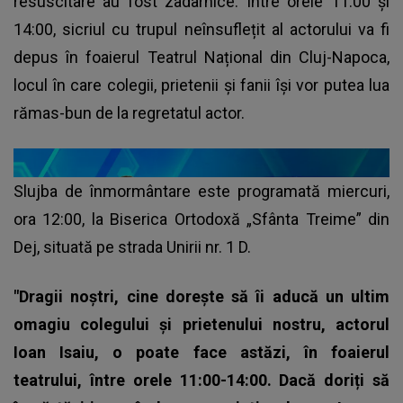
resuscitare au fost zadarnice. Între orele 11:00 și
14:00, sicriul cu trupul neînsuflețit al actorului va fi
depus în foaierul Teatrul Național din Cluj-Napoca,
locul în care colegii, prietenii și fanii își vor putea lua
rămas-bun de la regretatul actor.
Slujba de înmormântare este programată miercuri,
ora 12:00, la Biserica Ortodoxă „Sfânta Treime” din
Dej, situată pe strada Unirii nr. 1 D.
"Dragii noștri, cine dorește să îi aducă un ultim
omagiu colegului și prietenului nostru, actorul
Ioan Isaiu, o poate face astăzi, în foaierul
teatrului, între orele 11:00-14:00. Dacă doriți să