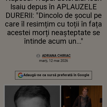
FAȚA ACESTEI MORȚI
Isaiu depus în APLAUZELE
NEAȘTEPTATE SE ÎNTINDE ACUM
UN..."
DURERII: "Dincolo de șocul pe
care îl resimțim cu toții în fața
acestei morți neașteptate se
întinde acum un..."
Autor:
ADRIANA CHIRIAC
Publicat:
marți, 12 mai 2026
Actualizat:
marți, 12 mai 2026
Adaugă-ne ca sursă preferată în Google