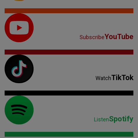
YouTube
Subscribe
TikTok
Watch
Spotify
Listen