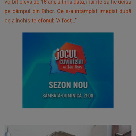
vorbit eleva de 18 ani, ultima dată, înainte să fie ucisă
pe câmpul din Bihor. Ce s-a întâmplat imediat după
ce a închis telefonul: "A fost..."