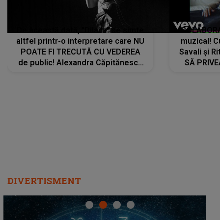
De această dată, "Dilaila" se simte
COLABORAR
altfel printr-o interpretare care NU
muzical! C
POATE FI TRECUTĂ CU VEDEREA
Savali și Ri
de public! Alexandra Căpitănescu
SĂ PRIV
a lansat VERSIUNEA LIVE a piesei
DIVERTISMENT