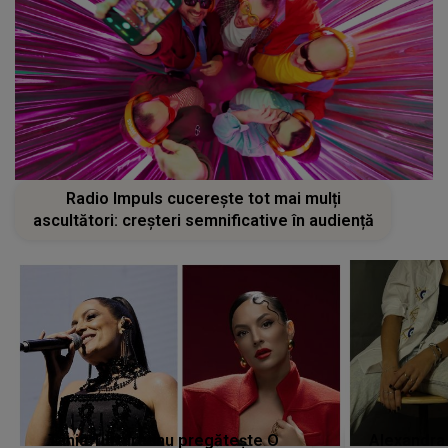
Radio Impuls cucerește tot mai mulți
ascultători: creșteri semnificative în audiență
Tania Turtureanu pregătește O
Alexandra