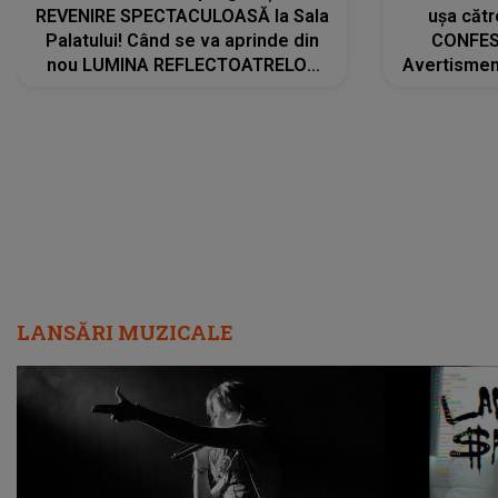
REVENIRE SPECTACULOASĂ la Sala
ușa cătr
Palatului! Când se va aprinde din
CONFES
nou LUMINA REFLECTOATRELOR
Avertismentu
pentru artistă: " Vor fi multe
rămas ÎNT
cântece noi, în premieră. Cântece
au format-
care abia acum învață să respire"
"Am f
LANSĂRI MUZICALE