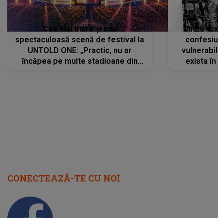
Cea mai mare și mai
Charli xc
spectaculoasă scenă de festival la
confesiu
UNTOLD ONE: „Practic, nu ar
vulnerabil
încăpea pe multe stadioane din
exista în
lume”. Evenimentul începe joi, 6
august 2026
CONECTEAZĂ-TE CU NOI