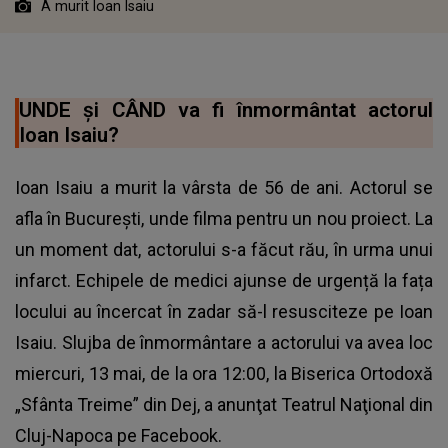
A murit Ioan Isaiu
UNDE și CÂND va fi înmormântat actorul
Ioan Isaiu?
Ioan Isaiu a murit la vârsta de 56 de ani. Actorul se
afla în Bucureşti, unde filma pentru un nou proiect. La
un moment dat, actorului s-a făcut rău, în urma unui
infarct. Echipele de medici ajunse de urgență la fața
locului au încercat în zadar să-l resusciteze pe Ioan
Isaiu. Slujba de înmormântare a actorului va avea loc
miercuri, 13 mai, de la ora 12:00, la Biserica Ortodoxă
„Sfânta Treime” din Dej, a anunţat Teatrul Naţional din
Cluj-Napoca pe Facebook.