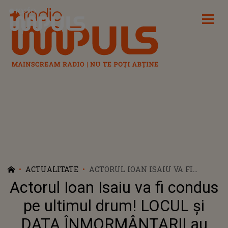
Radio Impuls
ACTUALITATE
ACTORUL IOAN ISAIU VA FI
CONDUS PE ULTIMUL DRUM!
Actorul Ioan Isaiu va fi condus
LOCUL ŞI DATA ÎNMORMÂNTARII
AU FOST STABILITE
pe ultimul drum! LOCUL şi
DATA ÎNMORMÂNTARII au