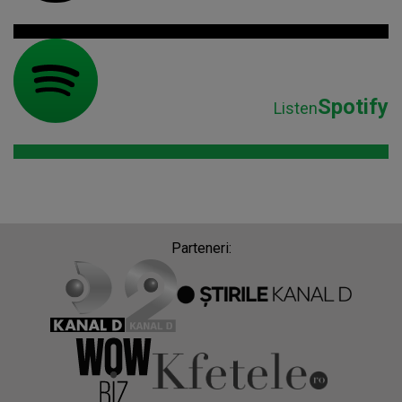
Spotify
Listen
Parteneri: