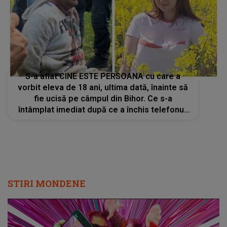
S-a aflat CINE ESTE PERSOANA cu care a
vorbit eleva de 18 ani, ultima dată, înainte să
fie ucisă pe câmpul din Bihor. Ce s-a
întâmplat imediat după ce a închis telefonul:
"A fost..."
STIRI MONDENE