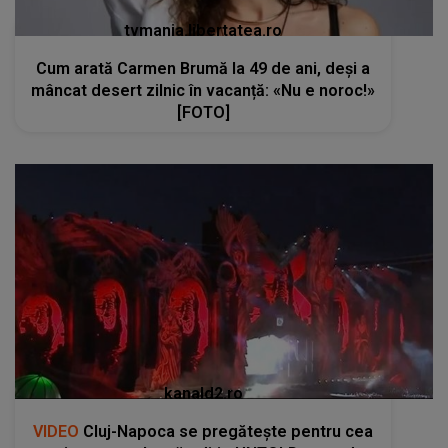
tvmania.libertatea.ro
Cum arată Carmen Brumă la 49 de ani, deși a
mâncat desert zilnic în vacanță: «Nu e noroc!»
[FOTO]
kanald2.ro
VIDEO
Cluj-Napoca se pregătește pentru cea