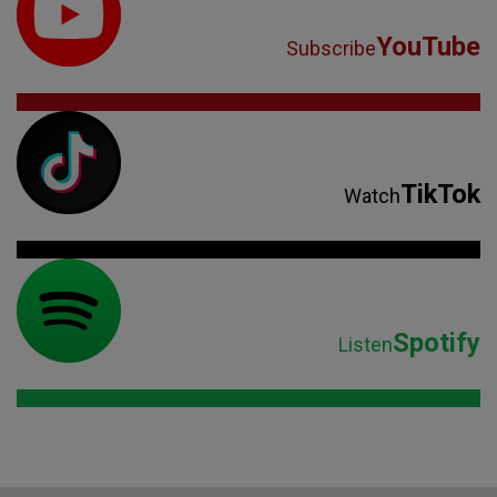
YouTube
Subscribe
TikTok
Watch
Spotify
Listen