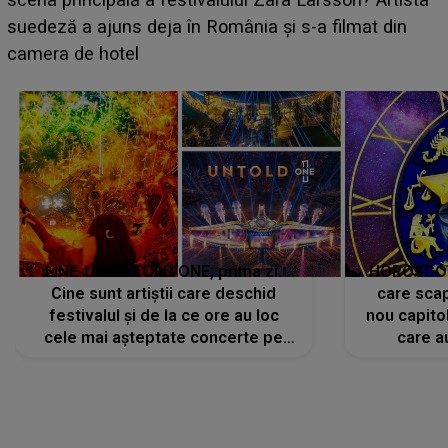
BĂIATUL VIZAT de Alexandra?! Aflându-se în fața
faptului împlinit, A RECUNOSCUT IMEDIAT: "Am
avut..."
LINE-UP UNTOLD ONE, prima zi.
HOROSCOP 
Cine sunt artiștii care deschid
care scap
festivalul și de la ce ore au loc
nou capitol
cele mai așteptate concerte pe
care a
scena principală?
perioadă 