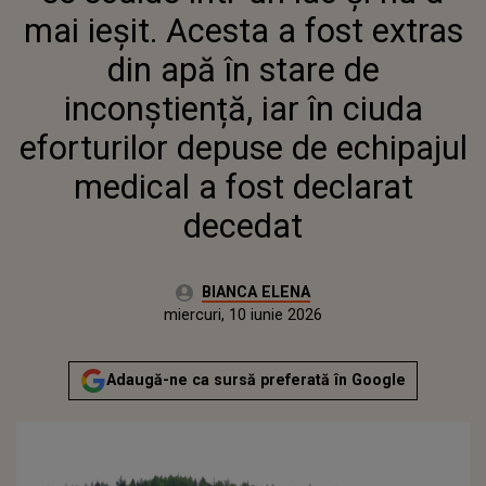
EFORTURILOR DEPUSE DE
mai ieșit. Acesta a fost extras
ECHIPAJUL MEDICAL A FOST
DECLARAT DECEDAT
din apă în stare de
inconștiență, iar în ciuda
eforturilor depuse de echipajul
medical a fost declarat
decedat
Autor:
BIANCA ELENA
Publicat:
miercuri, 10 iunie 2026
Actualizat:
miercuri, 10 iunie 2026
Adaugă-ne ca sursă preferată în Google