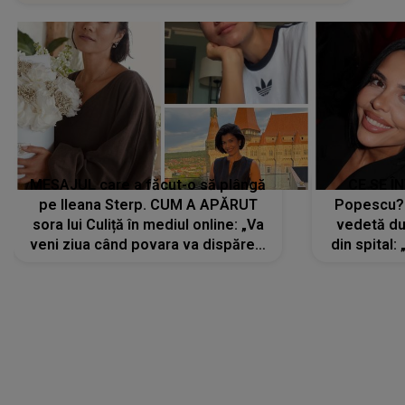
MESAJUL care a făcut-o să plângă
CE SE Î
pe Ileana Sterp. CUM A APĂRUT
Popescu?
sora lui Culiță în mediul online: „Va
vedetă du
veni ziua când povara va dispărea,
din spital:
iar lacrimile...”