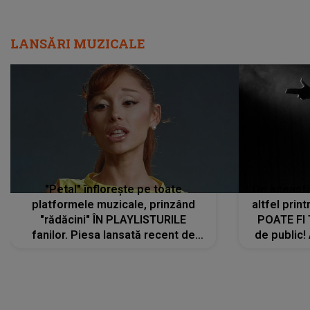
LANSĂRI MUZICALE
"Petal" înflorește pe toate
De această 
platformele muzicale, prinzând
altfel prin
"rădăcini" ÎN PLAYLISTURILE
POATE FI
fanilor. Piesa lansată recent de
de public!
Ariana Grande îi face pe
a lansat V
ascultători SĂ O ASCULTE PE
REPEAT