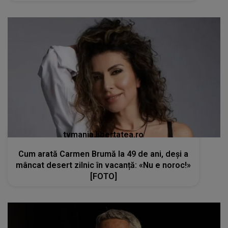
tvmania.libertatea.ro
Cum arată Carmen Brumă la 49 de ani, deși a
mâncat desert zilnic în vacanță: «Nu e noroc!»
[FOTO]