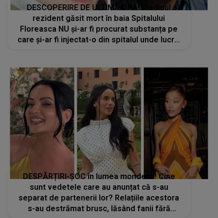
DESCOPERIRE DE ULTIMĂ ORĂ! Medicul
rezident găsit mort în baia Spitalului
Floreasca NU și-ar fi procurat substanța pe
care și-ar fi injectat-o din spitalul unde lucra.
DE UNDE A FĂCUT ROST DE EA: "Se vedea pe
el că..."
DESPĂRȚIRI-ȘOC în lumea mondenă! Cine
sunt vedetele care au anunțat că s-au
separat de partenerii lor? Relațiile acestora
s-au destrămat brusc, lăsând fanii fără