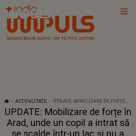
Radio Impuls
ACTUALITATE
UPDATE: MOBILIZARE DE FORȚE
ÎN ARAD, UNDE UN COPIL A
UPDATE: Mobilizare de forțe în
INTRAT SĂ SE SCALDE ÎNTR-UN
LAC ȘI NU A MAI IEȘIT. ACESTA A
Arad, unde un copil a intrat să
FOST EXTRAS DIN APĂ ÎN STARE
se scalde într-un lac și nu a
DE INCONȘTIENȚĂ, IAR ÎN CIUDA