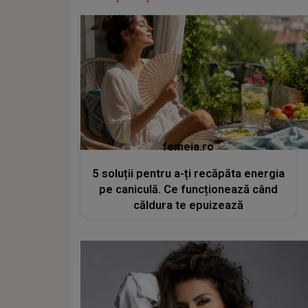
femeia.ro
5 soluții pentru a-ți recăpăta energia
pe caniculă. Ce funcționează când
căldura te epuizează