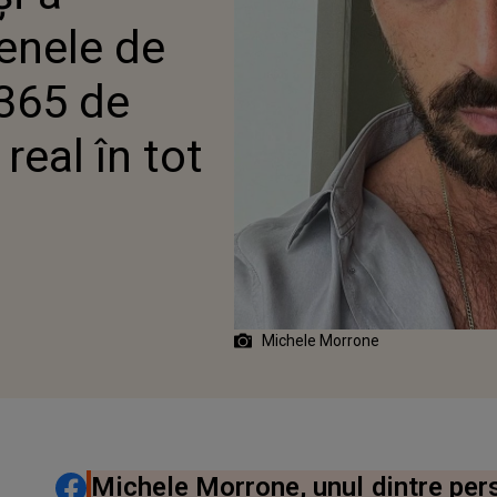
L ÎN TOT CEEA CE FAC”
cenele de
„365 de
 real în tot
Michele Morrone
DISTRIBUIE ARTICOLUL
Michele Morrone, unul dintre pers