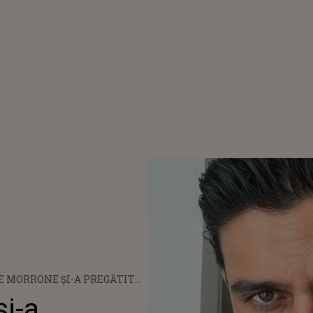
 MORRONE ȘI-A PREGĂTIT
SCENELE DE AMOR DIN
i-a
„365 DE ZILE”: „VREAU SĂ