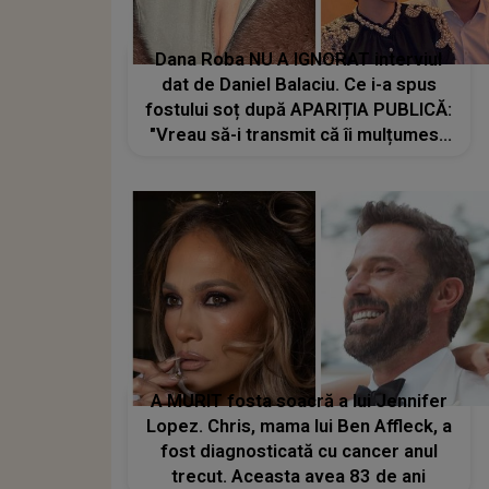
Dana Roba NU A IGNORAT interviul
dat de Daniel Balaciu. Ce i-a spus
fostului soț după APARIȚIA PUBLICĂ:
"Vreau să-i transmit că îi mulțumesc
că..."
A MURIT fosta soacră a lui Jennifer
Lopez. Chris, mama lui Ben Affleck, a
fost diagnosticată cu cancer anul
trecut. Aceasta avea 83 de ani