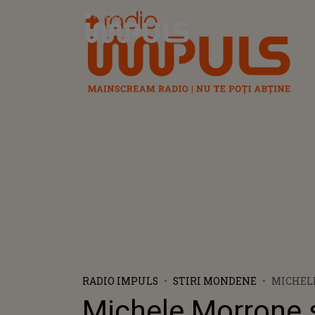
Radio Impuls
RADIO IMPULS
STIRI MONDENE
MICHELE
SINGUR 
Michele Morrone ș
FILMELE 