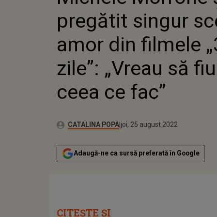
FIU REA
pregătit singur s
amor din filmele 
zile”: „Vreau să fiu
ceea ce fac”
Publicat:
Autor:
joi, 25 august 2022
Actualizat:
CATALINA POPA
joi, 25 august 2022
Adaugă-ne ca sursă preferată în Google
CITEȘTE ȘI