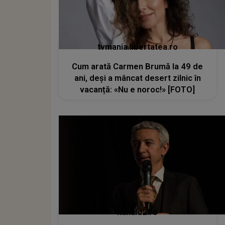
tvmania.libertatea.ro
Cum arată Carmen Brumă la 49 de
ani, deși a mâncat desert zilnic în
vacanță: «Nu e noroc!» [FOTO]
kanald2.ro