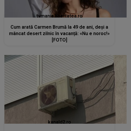
tvmania.libertatea.ro
Cum arată Carmen Brumă la 49 de ani, deși a
mâncat desert zilnic în vacanță: «Nu e noroc!»
[FOTO]
kanald2.ro