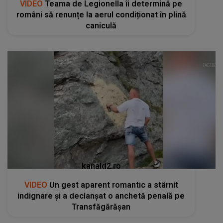
VIDEO
Teama de Legionella îi determină pe
români să renunțe la aerul condiționat în plină
caniculă
kanald2.ro
VIDEO
Un gest aparent romantic a stârnit
indignare și a declanșat o anchetă penală pe
Transfăgărășan