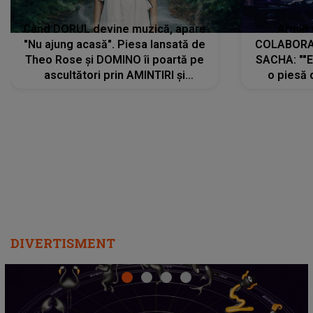
Când DORUL devine muzică, apare
Armin 
"Nu ajung acasă". Piesa lansată de
COLABORAR
Theo Rose și DOMINO îi poartă pe
SACHA: ""E
ascultători prin AMINTIRI și
o piesă 
REGĂSIRI, iar drumul emoțiilor
imediat pre
trece prin sufletul publicului:
cu mine șt
"Pentru toți cei care au plecat
păstrăm do
departe ca să le fie mai bine"
DIVERTISMENT