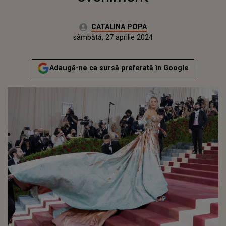
Autor:
CATALINA POPA
Publicat:
joi, 27 aprilie 2023
Actualizat:
sâmbătă, 27 aprilie 2024
Adaugă-ne ca sursă preferată în Google