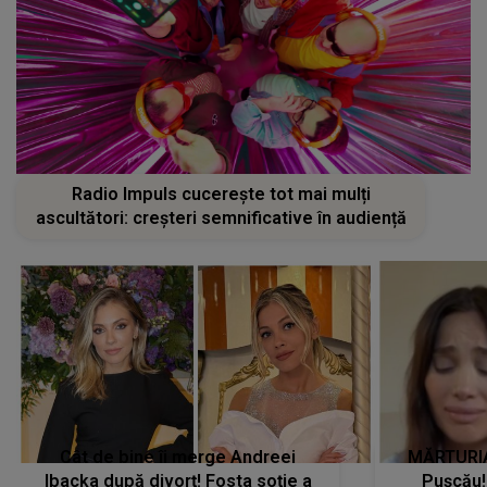
Radio Impuls cucerește tot mai mulți
ascultători: creșteri semnificative în audiență
Cât de bine îi merge Andreei
MĂRTURIA
Ibacka după divorț! Fosta soție a
Pușcău!