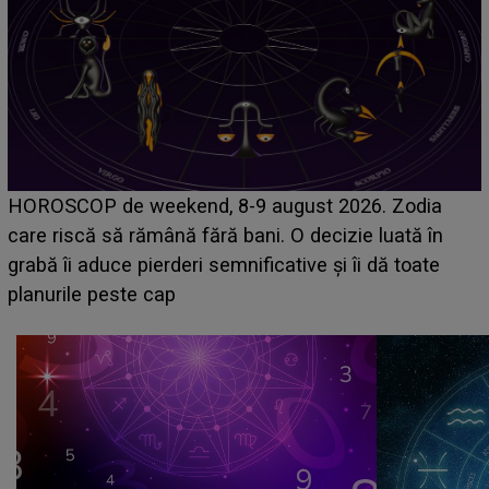
Emanuel a ținut ACEST DETALIU ASCUNS până
acum! În fața Alexandrei, concurentul din Casa Iubirii
face o MĂRTURISIRE NEAȘTEPTATĂ despre mama
sa: "I-am spus și ei în față, eu nu te iubesc pentru
că..."