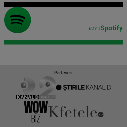
Spotify
Listen
Parteneri: