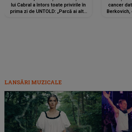
lui Cabral a întors toate privirile în
cancer dato
prima zi de UNTOLD: „Parcă ai altă
Berkovich, 
strălucire, emani putere,
accident ru
încredere, siguranță...”
Dacă nu 
LANSĂRI MUZICALE