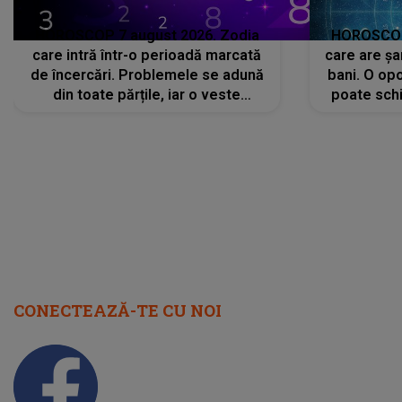
HOROSCOP 7 august 2026. Zodia
HOROSCOP 
care intră într-o perioadă marcată
care are șa
de încercări. Problemele se adună
bani. O opo
din toate părțile, iar o veste
poate schi
neașteptată îi dă planurile peste
la
cap
CONECTEAZĂ-TE CU NOI